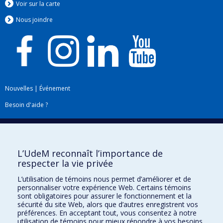
Voir sur la carte
Nous jo
i
ndre
Nouvelles
|
Événement
Besoin d'aide ?
Plan du site
|
Accessibilité
Signaler une erreur
L’UdeM reconnaît l’importance de
respecter la vie privée
Boîte à outils
L’utilisation de témoins nous permet d’améliorer et de
personnaliser votre expérience Web. Certains témoins
Téléchargez les logos de l'ESPUM
sont obligatoires pour assurer le fonctionnement et la
sécurité du site Web, alors que d’autres enregistrent vos
préférences. En acceptant tout, vous consentez à notre
utilisation de témoins pour mieux répondre à vos besoins.