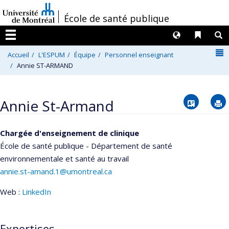
Passer
/
École de santé publique
au
contenu
Langues
Liens 
R
Menu
N
Accueil
L'ESPUM
Équipe
Personnel enseignant
Annie ST-ARMAND
Vcard
Annie St-Armand
Chargée d'enseignement de clinique
École de santé publique - Département de santé
environnementale et santé au travail
annie.st-amand.1@umontreal.ca
Web :
LinkedIn
Expertises