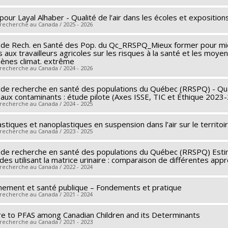
 de financement :
IRSC/Instituts de recherche en santé du Canad
our Layal Alhaber - Qualité de l’air dans les écoles et expositio
r principal :
Nolwenn Noisel
mes de subvention :
PVXXXXXX-Subvention catalyseur
 recherche au Canada / 2025 - 2026
cheurs :
Maximilien Debia
 de financement :
MAPAQ/Ministère de l'Agriculture, des Pêcheries
de Rech. en Santé des Pop. du Qc_RRSPQ_Mieux former pour mieux
r principal :
Nolwenn Noisel
 aux travailleurs agricoles sur les risques à la santé et les moy
mes de subvention :
PVXXXXXX-Appui à la lutte contre les chang
 de financement :
FRQS/Fonds de recherche du Québec - Santé 
nes climat. extrême
 recherche au Canada / 2024 - 2026
mes de subvention :
PVXXXXXX-Réseaux thématiques de reche
de recherche en santé des populations du Québec (RRSPQ) - Quali
r principal :
France Gagnon
 aux contaminants : étude pilote (Axes ISSE, TIC et Éthique 2023
cheurs :
Nolwenn Noisel
 recherche au Canada / 2024 - 2025
 de financement :
FRQS/Fonds de recherche du Québec - Santé 
stiques et nanoplastiques en suspension dans l’air sur le territoir
r principal :
France Gagnon
mes de subvention :
PVXXXXXX-Réseaux thématiques de reche
 recherche au Canada / 2023 - 2025
cheurs :
Nolwenn Noisel
 de financement :
FRQS/Fonds de recherche du Québec - Santé 
de recherche en santé des populations du Québec (RRSPQ) Estim
r principal :
Ludwig Vinches
des utilisant la matrice urinaire : comparaison de différentes app
mes de subvention :
PVXXXXXX-Réseaux thématiques de reche
cheurs :
Nolwenn Noisel
 recherche au Canada / 2022 - 2024
 de financement :
MITACS Inc.
nement et santé publique – Fondements et pratique
r principal :
France Gagnon
mes de subvention :
PVXXXXXX-Stage Accélération Québec - M
 recherche au Canada / 2021 - 2024
cheurs :
Nolwenn Noisel
 de financement :
FRQS/Fonds de recherche du Québec - Santé 
e to PFAS among Canadian Children and its Determinants
r principal :
Maximilien Debia
 recherche au Canada / 2021 - 2023
mes de subvention :
PVXXXXXX-Réseaux thématiques de reche