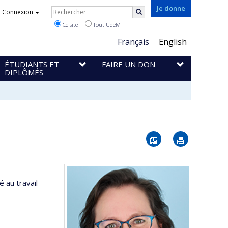
Rechercher
Je donne
Connexion
Rechercher
Ce site
Tout UdeM
Choix
Français
English
de
ÉTUDIANTS ET
FAIRE UN DON
la
DIPLÔMÉS
langue
Vcard
Imprimer
 au travail