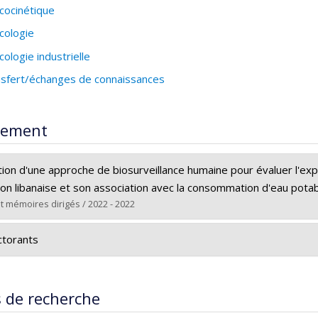
cocinétique
cologie
cologie industrielle
sfert/échanges de connaissances
rement
tion d'une approche de biosurveillance humaine pour évaluer l'ex
ion libanaise et son association avec la consommation d'eau pota
t mémoires dirigés / 2022 - 2022
(e) :
Nasser Eddine, Nessrine
torants
Maîtrise
e obtenu :
M. Sc.
an Tsai
rs le document dans Papyrus
s de recherche