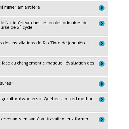
if minier amiantifère
 l’air intérieur dans les écoles primaires du
e
ourse de 2
cycle
(FRSQ)
des installations de Rio Tinto de Jonquière :
e et technologies (FQRNT)
 face au changement climatique : évaluation des
nts stratégiques
e et technologies (FQRNT)
é entre les fonds de recherche du Québec)
osures?
 et culture (FQRSC)
gricultural workers in Québec: a mixed method,
ique
ervenants en santé au travail : mieux former
ea Demmers
,
Sara Allin
,
Jenna Hennebry