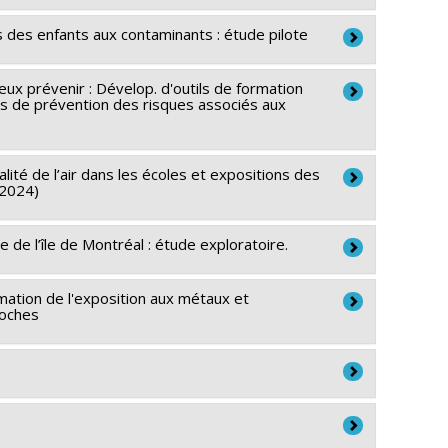
a
ns des enfants aux contaminants : étude pilote
 et de l'Alimentation
 prévenir : Dévelop. d'outils de formation
ens de prévention des risques associés aux
ements climatiques dans le secteur bioalimentaire
(FRSQ)
rche
té de l’air dans les écoles et expositions des
-2024)
(FRSQ)
e de l’île de Montréal : étude exploratoire.
rche
(FRSQ)
ation de l'exposition aux métaux et
roches
rche
ITACS
(FRSQ)
rche