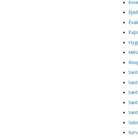
Env
Épid
Éval
Expo
Hygi
Mét
Risq
Sant
Sant
Sant
Sant
Sant
Subs
Surv