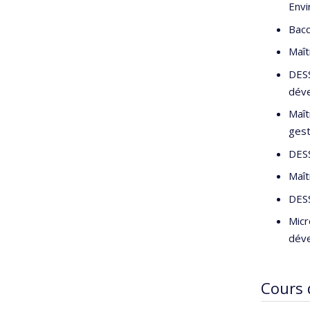
Envi
Bacc
Maît
DESS
dév
Maît
gest
DESS
Maît
DESS
Micr
dév
Cours