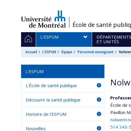
Passer
au
contenu
/
École de santé publi
Navigation
ACCUEIL
L'ESPUM
DÉPARTEMENT
principale
ET UNITÉS
Accueil
L'ESPUM
Équipe
Personnel enseignant
Nolwen
L'ESPUM
Nolw
L'École de santé publique
Professe
Découvrir la santé publique
École de 
Pavillon M
Histoire de l'ESPUM
nolwenn.n
514 343-
Nouvelles