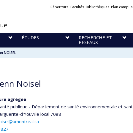
Liens
Répertoire
Facultés
Bibliothèques
Plan campus
externes
que
S
ÉTUDES
RECHERCHE ET
RÉSEAUX
n NOISEL
enn Noisel
ure agrégée
santé publique - Département de santé environnementale et santé
arguerite-d’Youville
local 7088
oisel@umontreal.ca
5827