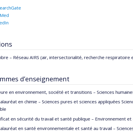
earchGate
bMed
kedIn
tions
bre –
Réseau AIRS (air, intersectorialité, recherche respiratoire 
ammes d’enseignement
ure en environnement, société et transitions – Sciences humai
alauréat en chimie – Sciences pures et sciences appliquées Sci
ble
ificat en sécurité du travail et santé publique – Environnement 
alauréat en santé environnementale et santé au travail – Science