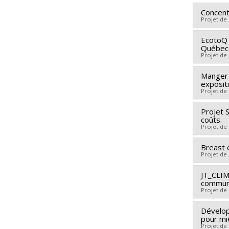
Concentr
Projet de
EcotoQ 
Chercheu
Québec 
Co-cher
Projet de
Sources
Manger 
Chercheu
Program
exposit
Co-cher
Projet de
Sources
Projet 
Chercheu
Program
coûts.
Sources
Projet de
Program
Breast 
Chercheu
Projet de
Co-cher
Sources
JT_CLIM
Chercheu
communi
Program
Co-cher
Projet de
Sources
Dévelop
Chercheu
Program
pour mi
Co-cher
Projet de