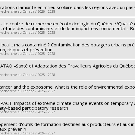
ations d’amiante en milieu scolaire dans les régions avec un pass
 recherche au Canada / 2026 - 2028
- Le centre de recherche en écotoxicologie du Québec //Qualité de
r principal :
Nolwenn Noisel
: étude des contaminants et de leur impact environnemental - B
cheurs :
Maximilien Debia
 recherche au Canada / 2025 - 2028
 de financement :
FRQS/Fonds de recherche du Québec - Santé 
local… mais contaminé ? Contamination des potagers urbains près 
r principal :
Claude Fortin
mes de subvention :
ion, risques et prévention
cheurs :
Nolwenn Noisel
 recherche au Canada / 2025 - 2028
 de financement :
FRQNT/Fonds de recherche du Québec - Natur
SATAQ –Santé et Adaptation des Travailleurs Agricoles du Québec
r principal :
Nolwenn Noisel
mes de subvention :
PVXXXXXX-(RS) Programme de regroupeme
 de financement :
FRQNT/Fonds de recherche du Québec - Natur
 recherche au Canada / 2025 - 2028
mes de subvention :
PVXXXXXX-Engagement (financement partag
cancer and the exposome: what is the role of environmental exp
r principal :
François M. Castonguay
 recherche au Canada / 2025 - 2027
cheurs :
Nolwenn Noisel
,
Sophie Meunier
,
Yohann Chiu
 de financement :
FRQSC/Fonds de recherche du Québec - Société
PACT: Impacts of extreme climate change events on temporary a
r principal :
Nolwenn Noisel
ty-based participatory research
mes de subvention :
PVXXXXXX-(AC) Actions concertées - génér
cheurs :
Francis Rodier
,
Philippe Broët
,
Sophie Marcoux
 recherche au Canada / 2025 - 2027
 de financement :
SRC/Société de recherche sur le cancer
pement d'outils de formation destinés aux producteurs et aux int
r principal :
Lara Gautier
mes de subvention :
PVX12154-Subvention de fonctionnement
eux prévenir!
cheurs :
Nolwenn Noisel
,
Rosanne Blanchet
,
Alexandra Otis
,
Th
 recherche au Canada / 2024 - 2027