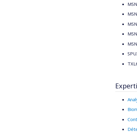
MSN1
MSN1
MSN1
MSN2
MSN6
SPU3
TXL6
Expert
Anal
Bio
Cont
Déte