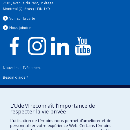
e
7101, avenue du Parc, 3
étage
Montréal (Québec) H3N 1X9
Voir sur la carte
Nous jo
i
ndre
Nouvelles
|
Événement
Besoin d'aide ?
Plan du site
|
Accessibilité
Signaler une erreur
L’UdeM reconnaît l’importance de
respecter la vie privée
Boîte à outils
L’utilisation de témoins nous permet d’améliorer et de
personnaliser votre expérience Web. Certains témoins
Téléchargez les logos de l'ESPUM