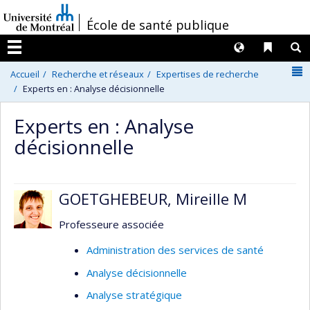
Passer
/
École de santé publique
au
contenu
Langues
Liens 
R
Menu
N
Accueil
Recherche et réseaux
Expertises de recherche
Experts en : Analyse décisionnelle
Experts en : Analyse
décisionnelle
GOETGHEBEUR, Mireille M
Professeure associée
Administration des services de santé
Analyse décisionnelle
Analyse stratégique