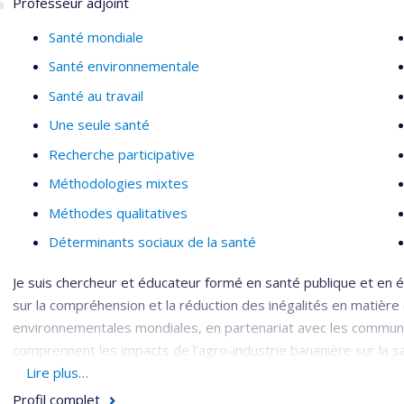
Professeur adjoint
Santé mondiale
Santé environnementale
Santé au travail
Une seule santé
Recherche participative
Méthodologies mixtes
Méthodes qualitatives
Déterminants sociaux de la santé
Je suis chercheur et éducateur formé en santé publique et en
sur la compréhension et la réduction des inégalités en matière
environnementales mondiales, en partenariat avec les communa
comprennent les impacts de l'agro-industrie bananière sur la sa
la santé de l'extraction des ressources. J'étudie également la
Lire plus…
publique et les influences des entreprises sur la santé et la r
Profil complet