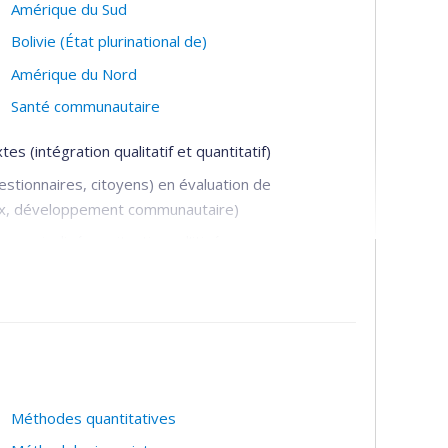
Amérique du Sud
Bolivie (État plurinational de)
Amérique du Nord
Santé communautaire
 (intégration qualitatif et quantitatif)
estionnaires, citoyens) en évaluation de
aux, développement communautaire)
arginalisées, situations d’itinérances
ans des données probantes
nté publique
Méthodes quantitatives