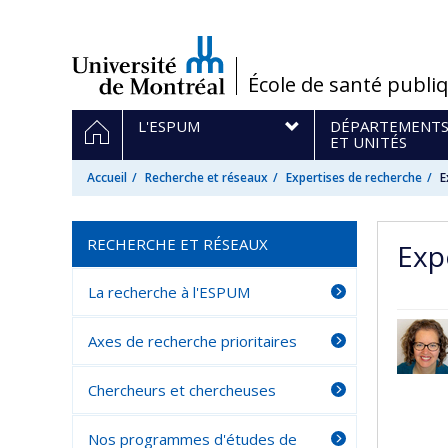
Passer
au
contenu
/
École de santé publi
Navigation
ACCUEIL
L'ESPUM
DÉPARTEMENT
principale
ET UNITÉS
Accueil
Recherche et réseaux
Expertises de recherche
E
RECHERCHE ET RÉSEAUX
Exp
La recherche à l'ESPUM
Axes de recherche prioritaires
Chercheurs et chercheuses
Nos programmes d'études de