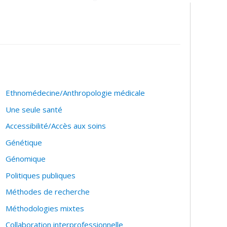
ons visant à améliorer l’adhérence des
s directrices.
’asthme pédiatrique
 d’âge préscolaire
Ethnomédecine/Anthropologie médicale
Une seule santé
Accessibilité/Accès aux soins
Génétique
Génomique
Politiques publiques
Méthodes de recherche
Méthodologies mixtes
Collaboration interprofessionnelle