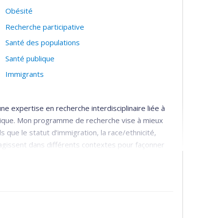
Obésité
Recherche participative
Santé des populations
Santé publique
Immigrants
e expertise en recherche interdisciplinaire liée à
ublique. Mon programme de recherche vise à mieux
que le statut d’immigration, la race/ethnicité,
ragissent dans différents contextes pour façonner
mon programme de recherche documente et promeut
 la santé des populations désavantagées.