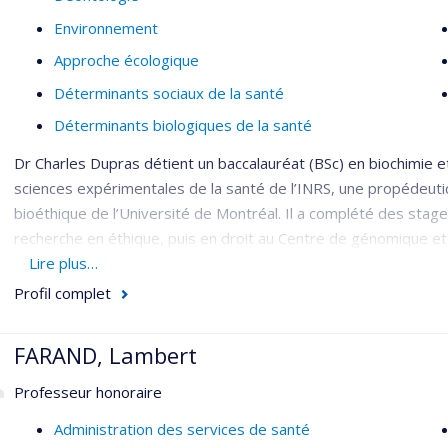
Environnement
Approche écologique
Déterminants sociaux de la santé
Déterminants biologiques de la santé
Dr Charles Dupras détient un baccalauréat (BSc) en biochimie e
sciences expérimentales de la santé de l’INRS, une propédeuti
bioéthique de l’Université de Montréal. Il a complété des sta
recherche en éthique, puis en droit au Centre de génomique et po
travaillé comme conseiller principal en éthique de la recherche 
Lire plus…
recherche, pour les organismes fédéraux de financement de la
Profil complet
Dr Dupras a siégé comme éthicien au conseil scientifique de l’In
sociaux (INESSS) et au comité d’éthique de la recherche de San
FARAND, Lambert
Canada (ASPC). Il siège présentement aux comités aviseurs de
Professeur honoraire
l’Observatoire international de la discrimination génétique, et
Epigenome Consortium (IHEC). Il est professeur adjoint au dé
Administration des services de santé