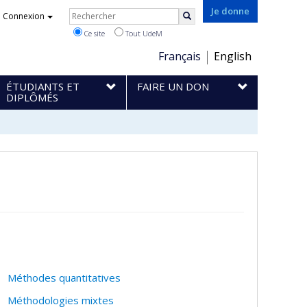
Rechercher
Je donne
Connexion
Rechercher
Ce site
Tout UdeM
Choix
Français
English
de
ÉTUDIANTS ET
FAIRE UN DON
la
DIPLÔMÉS
langue
Méthodes quantitatives
Méthodologies mixtes