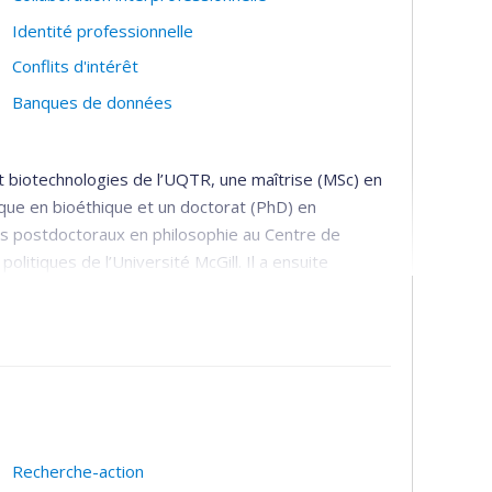
Identité professionnelle
Conflits d'intérêt
Banques de données
t biotechnologies de l’UQTR, une maîtrise (MSc) en
que en bioéthique et un doctorat (PhD) en
ges postdoctoraux en philosophie au Centre de
litiques de l’Université McGill. Il a ensuite
au Secrétariat sur la conduite responsable de la
 recherche (IRSC, CRSH, CRSNG).
stitut national d’excellence en santé et services
té Canada et de l’Agence de la santé publique du
 la Revue canadienne de bioéthique et de
 au Bioethics Workgroup de l’International Human
partement de médecine sociale et préventive
Recherche-action