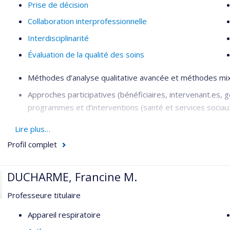
Prise de décision
Collaboration interprofessionnelle
Interdisciplinarité
Évaluation de la qualité des soins
Méthodes d’analyse qualitative avancée et méthodes mixtes
Approches participatives (bénéficiaires, intervenant.es, g
programmes et d’interventions (santé et services soci
Étude de besoins de santé et de bien-être de personnes m
Lire plus…
Analyse de politiques publiques; gouvernance ancrée d
Profil complet
Sciences sociales de la santé, anthropologie médicale, sa
DUCHARME, Francine M.
Réalités autochtones urbaines
Professeure titulaire
Appareil respiratoire