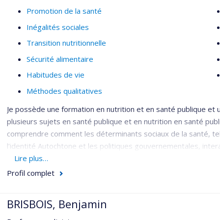
Promotion de la santé
Inégalités sociales
Transition nutritionnelle
Sécurité alimentaire
Habitudes de vie
Méthodes qualitatives
Je possède une formation en nutrition et en santé publique et un
plusieurs sujets en santé publique et en nutrition en santé p
comprendre comment les déterminants sociaux de la santé, tels 
l’identité Autochtone et les politiques gouvernementales, inte
l’alimentation et la santé. De façon tout aussi importante, 
Lire plus…
des solutions communautaires qui améliorent l’alimentation et
Profil complet
BRISBOIS, Benjamin