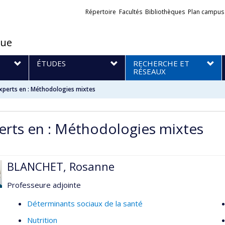
Liens
Répertoire
Facultés
Bibliothèques
Plan campus
externes
que
S
ÉTUDES
RECHERCHE ET
RÉSEAUX
xperts en : Méthodologies mixtes
erts en : Méthodologies mixtes
BLANCHET, Rosanne
Professeure adjointe
Déterminants sociaux de la santé
Nutrition