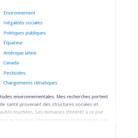
Environnement
Inégalités sociales
Politiques publiques
Équateur
Amérique latine
Canada
Pesticides
Changements climatiques
 études environnementales. Mes recherches portent
 de santé provenant des structures sociales et
utés touchées. Les domaines d'intérêt à ce jour
nté au travail et l'environnement et les impacts sur
 production sociale des connaissances en santé
echerche en santé. J'utilise des méthodes mixtes