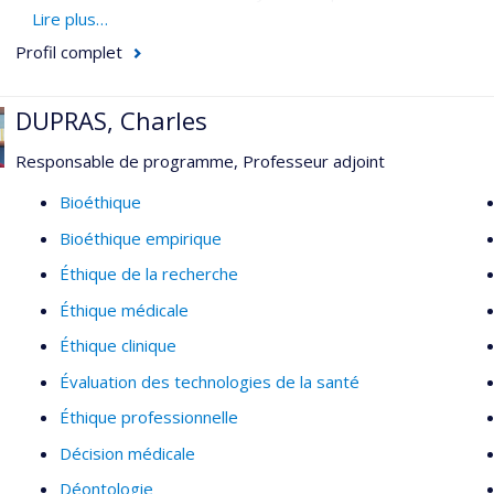
sur les preuves scientifiques et le développement d’interventi
Lire plus…
professionnels de la santé, les patients et leur famille aux ligne
Profil complet
Intérêts de recherche
DUPRAS, Charles
Asthme pédiatrique
Responsable de programme, Professeur adjoint
Efficacité et profil de tolérance des interventions pour l
Élaboration d’instruments pour les enfants asthmatiques
Bioéthique
Revues systématiques des essais contrôlés randomisés
Bioéthique empirique
Épidémiologie clinique (plan et méthodes)
Éthique de la recherche
Transfert des connaissances
Éthique médicale
Éthique clinique
Évaluation des technologies de la santé
Éthique professionnelle
Décision médicale
Déontologie