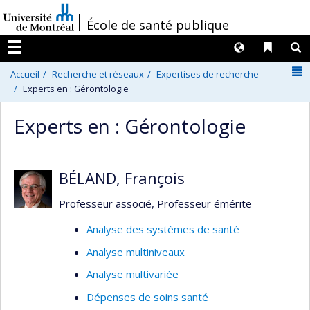
Passer
/
École de santé publique
au
contenu
Langues
Liens 
R
Menu
N
Accueil
Recherche et réseaux
Expertises de recherche
Experts en : Gérontologie
Experts en : Gérontologie
BÉLAND, François
Professeur associé, Professeur émérite
Analyse des systèmes de santé
Analyse multiniveaux
Analyse multivariée
Dépenses de soins santé