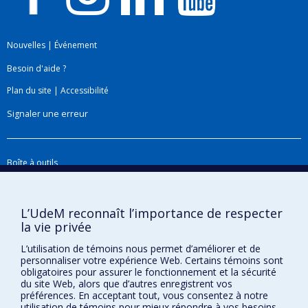
de quartier et transmission du VIH et de
l’hépatite C chez les utilisateurs de drogue
injectable; impact des ilôts de chaleur
Nouvelles
|
Événement
urbains et de la qualité de l’air sur la
Besoin d'aide ?
mortalité.
Plan du site
|
Accessibilité
D’autres travaux méthodologiques
Signaler une erreur
explorent le potentiel des méthodes
économétriques de modélisation hédonique
comme outil de caractérisation des
Boîte à outils
externalités environnementales influençant
Téléchargez les logos de l'ESPUM
les comportements liés à la santé et la
santé des populations.
L’UdeM reconnaît l’importance de respecter
la vie privée
Champs d'expertise
: épidémiologie spatiale;
L’utilisation de témoins nous permet d’améliorer et de
géomatique; systèmes d'information
personnaliser votre expérience Web. Certains témoins sont
géographique; analyse spatiale; cartographie des
obligatoires pour assurer le fonctionnement et la sécurité
maladies
du site Web, alors que d’autres enregistrent vos
préférences. En acceptant tout, vous consentez à notre
utilisation de témoins pour mieux répondre à vos besoins.