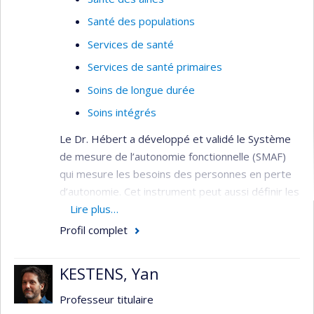
Santé des populations
Services de santé
Services de santé primaires
Soins de longue durée
Soins intégrés
Le Dr. Hébert a développé et validé le Système
de mesure de l’autonomie fonctionnelle (SMAF)
qui mesure les besoins des personnes en perte
d’autonomie. Cet instrument peut aussi définir les
ressources requises pour ces personnes dans le
Lire plus…
cadre de la gestion du système sociosanitaire.
Profil complet
Ses travaux visent à décrire les trajectoires
empruntées par les personnes âgées lors de la
KESTENS, Yan
perte d’autonomie. Il s’intéresse aux coûts de la
perte d’autonomie et des services qu’elle met en
Professeur titulaire
œuvre.