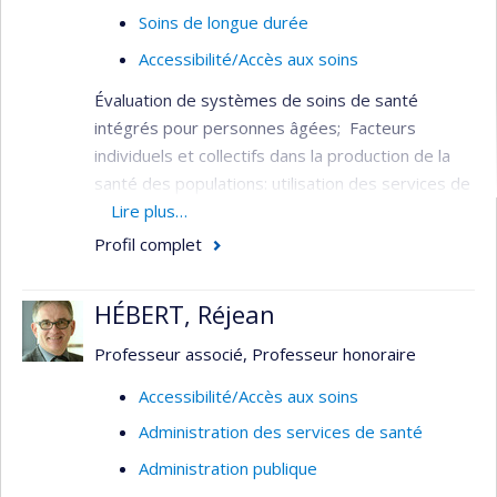
Soins de longue durée
Accessibilité/Accès aux soins
Évaluation de systèmes de soins de santé
intégrés pour personnes âgées; Facteurs
individuels et collectifs dans la production de la
santé des populations: utilisation des services de
santé, services aux personnes âgées,
Lire plus…
financement du système de santé, fragilité chez
Profil complet
les personnes âgées.
Il a été l’un des principaux responsables de la
HÉBERT, Réjean
conception, de l’implantation et de l’évaluation du
Professeur associé, Professeur honoraire
projet de démonstration d’un système intégré
de services pour les personnes âgées (SIPA).
Accessibilité/Accès aux soins
Administration des services de santé
Administration publique