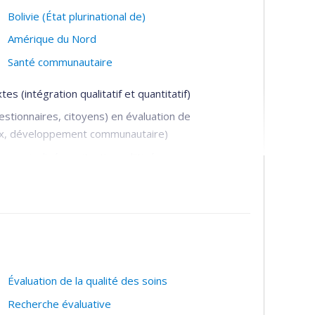
Bolivie (État plurinational de)
Amérique du Nord
Santé communautaire
 (intégration qualitatif et quantitatif)
estionnaires, citoyens) en évaluation de
aux, développement communautaire)
arginalisées, situations d’itinérances
ans des données probantes
nté publique
Évaluation de la qualité des soins
Recherche évaluative