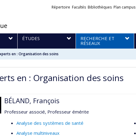
Liens
Répertoire
Facultés
Bibliothèques
Plan campus
externes
que
S
ÉTUDES
RECHERCHE ET
RÉSEAUX
xperts en : Organisation des soins
erts en : Organisation des soins
BÉLAND, François
Professeur associé, Professeur émérite
Analyse des systèmes de santé
Analyse multiniveaux