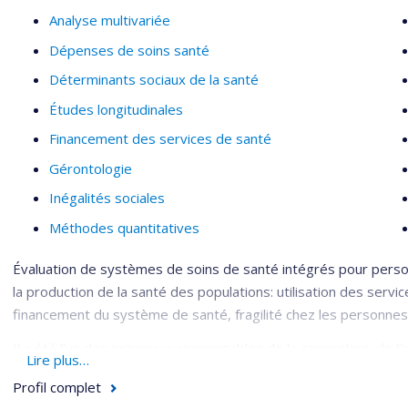
Analyse multivariée
Dépenses de soins santé
Déterminants sociaux de la santé
Études longitudinales
Financement des services de santé
Gérontologie
Inégalités sociales
Méthodes quantitatives
Évaluation de systèmes de soins de santé intégrés pour person
la production de la santé des populations: utilisation des serv
financement du système de santé, fragilité chez les personne
Il a été l’un des principaux responsables de la conception, de l’
Lire plus…
démonstration d’un système intégré de services pour les pers
Profil complet