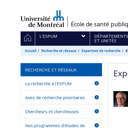
Passer
au
contenu
/
École de santé publi
Navigation
ACCUEIL
L'ESPUM
DÉPARTEMENT
principale
ET UNITÉS
Accueil
Recherche et réseaux
Expertises de recherche
E
RECHERCHE ET RÉSEAUX
Exp
La recherche à l'ESPUM
Axes de recherche prioritaires
Chercheurs et chercheuses
Nos programmes d'études de