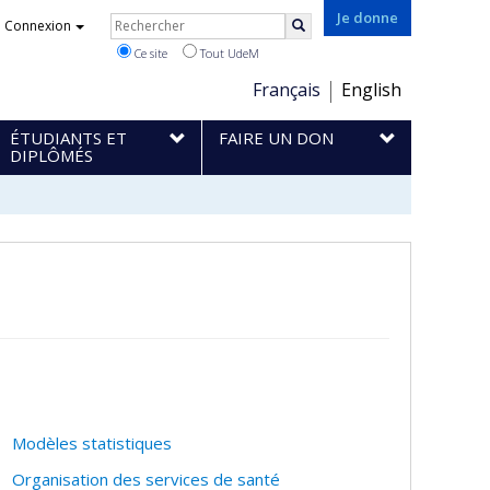
Rechercher
Je donne
Connexion
Rechercher
Ce site
Tout UdeM
Choix
Français
English
de
ÉTUDIANTS ET
FAIRE UN DON
la
DIPLÔMÉS
langue
Modèles statistiques
Organisation des services de santé