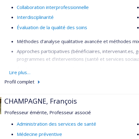
Collaboration interprofessionnelle
Interdisciplinarité
Évaluation de la qualité des soins
Méthodes d’analyse qualitative avancée et méthodes mixtes
Approches participatives (bénéficiaires, intervenant.es, g
programmes et d’interventions (santé et services soci
Étude de besoins de santé et de bien-être de personnes m
Lire plus…
Analyse de politiques publiques; gouvernance ancrée d
Profil complet
Sciences sociales de la santé, anthropologie médicale, sa
CHAMPAGNE, François
Réalités autochtones urbaines
Professeur émérite, Professeur associé
Administration des services de santé
Médecine préventive