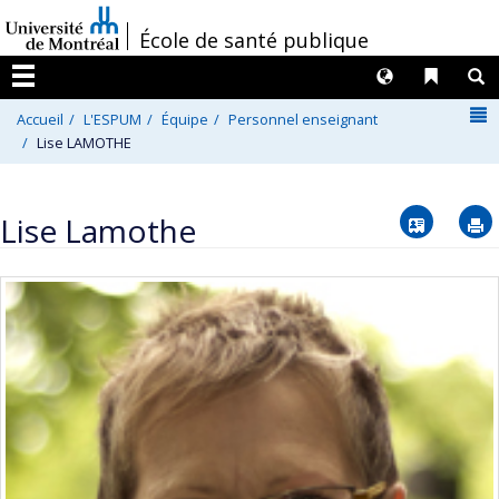
Passer
/
École de santé publique
au
contenu
Langues
Liens 
R
Menu
N
Accueil
L'ESPUM
Équipe
Personnel enseignant
Lise LAMOTHE
Vcard
Lise Lamothe