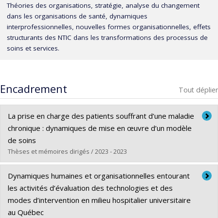
Théories des organisations, stratégie, analyse du changement
dans les organisations de santé, dynamiques
interprofessionnelles, nouvelles formes organisationnelles, effets
structurants des NTIC dans les transformations des processus de
soins et services.
Encadrement
Tout déplier
La prise en charge des patients souffrant d’une maladie
chronique : dynamiques de mise en œuvre d’un modèle
de soins
Thèses et mémoires dirigés / 2023 - 2023
Diplômé(e) :
Derraji, Monsef
Dynamiques humaines et organisationnelles entourant
Cycle :
Doctorat
les activités d’évaluation des technologies et des
Diplôme obtenu :
Ph. D.
modes d’intervention en milieu hospitalier universitaire
Lien vers le document dans Papyrus
au Québec