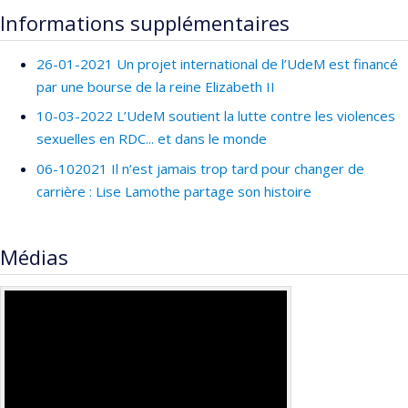
Denis Roy
,
Linda Rouleau
,
Jean Lois (Jeannie) Haggerty
,
Co-chercheurs :
Daniel Gaudet
,
Nicole Leduc
,
Renaldo
Informations supplémentaires
Programmes de subvention :
Nassera Touati
,
Naomi Fulop
,
John Norman Lavis
,
Louise
Battista
,
Béatrice Godard
,
Bartha Maria Knoppers
,
Lise
Lemieux-Charles
,
Patricia Reay
,
Terrence Sullivan
,
Karen
Lamothe
,
Ingeborg Blancquaert
26-01-2021 Un projet international de l’UdeM est financé
Golden-Biddle
,
Mark Dobrow
,
Ann Langley-Laporte
,
Pierre
Sources de financement :
IRSC/Instituts de recherche en
par une bourse de la reine Elizabeth II
Bergeron
santé du Canada
10-03-2022 L’UdeM soutient la lutte contre les violences
Sources de financement :
IRSC/Instituts de recherche en
Programmes de subvention :
sexuelles en RDC... et dans le monde
santé du Canada
06-102021 Il n’est jamais trop tard pour changer de
Programmes de subvention :
PVXXXXXX-Subvention
carrière : Lise Lamothe partage son histoire
d'équipe
Médias