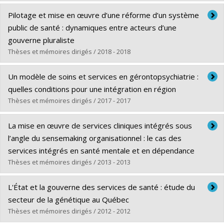
Lien vers le document dans Papyrus
Diplômé(e) :
Teodorescu, Hermina
Pilotage et mise en œuvre d’une réforme d’un système
Cycle :
Doctorat
public de santé : dynamiques entre acteurs d’une
Diplôme obtenu :
Ph. D.
gouverne pluraliste
Lien vers le document dans Papyrus
Thèses et mémoires dirigés / 2018 - 2018
Diplômé(e) :
Collin, Stéphanie
Un modèle de soins et services en gérontopsychiatrie :
Cycle :
Doctorat
quelles conditions pour une intégration en région
Diplôme obtenu :
Ph. D.
Thèses et mémoires dirigés / 2017 - 2017
Lien vers le document dans Papyrus
Diplômé(e) :
Bourricand-Valois, Marie-Françoise
La mise en œuvre de services cliniques intégrés sous
Cycle :
Maîtrise
l’angle du sensemaking organisationnel : le cas des
Diplôme obtenu :
M. Sc.
services intégrés en santé mentale et en dépendance
Lien vers le document dans Papyrus
Thèses et mémoires dirigés / 2013 - 2013
Diplômé(e) :
Sylvain, Chantal
L'État et la gouverne des services de santé : étude du
Cycle :
Doctorat
secteur de la génétique au Québec
Diplôme obtenu :
Ph. D.
Thèses et mémoires dirigés / 2012 - 2012
Lien vers le document dans Papyrus