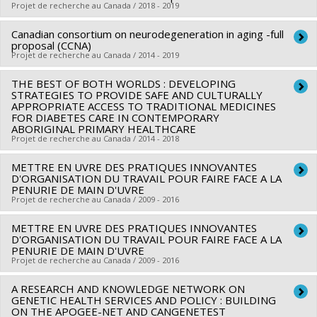
Projet de recherche au Canada / 2018 - 2019
Canadian consortium on neurodegeneration in aging -full
Chercheur principal :
Marie Hatem
proposal (CCNA)
Co-chercheurs :
Violaine Lemay
,
Lise Lamothe
Projet de recherche au Canada / 2014 - 2019
Sources de financement :
CRSH/Conseil de recherches en
THE BEST OF BOTH WORLDS : DEVELOPING
Chercheur principal :
Howard Chertkow
sciences humaines du Canada
STRATEGIES TO PROVIDE SAFE AND CULTURALLY
Co-chercheurs :
Guylaine Ferland
,
Jean-Pierre Gagné
,
Programmes de subvention :
APPROPRIATE ACCESS TO TRADITIONAL MEDICINES
PVXXXXXX-FGR – Subvention
FOR DIABETES CARE IN CONTEMPORARY
Pierrette Gaudreau
,
Hélène Kergoat
,
Sylvie Belleville
,
de recherche institutionnelle
ABORIGINAL PRIMARY HEALTHCARE
Julien Doyon
,
Marie-Jeanne Kergoat
,
Bryna Shatenstein
,
Projet de recherche au Canada / 2014 - 2018
Hélène Girouard
,
Anne Bourbonnais
,
Nicole Caza
,
Richard
METTRE EN UVRE DES PRATIQUES INNOVANTES
Chercheur principal :
Pierre Haddad
Hoge
,
Janusz Kaczorowski
,
Marie Andrée Bruneau
,
Oury
D'ORGANISATION DU TRAVAIL POUR FAIRE FACE A LA
Co-chercheurs :
Lise Lamothe
,
Alain Cuerrier
,
Cory Harris
,
PENURIE DE MAIN D'UVRE
Monchi
,
Roxane Borgès Da Silva
,
Lise Lamothe
,
Fadi
Projet de recherche au Canada / 2009 - 2016
Jane Blacksmith
,
Minnie Awashish
,
François Chagnon
Massoud
,
Alain Robillard
,
Yves Robitaille
,
Ovidiu Lungu
,
Sources de financement :
IRSC/Instituts de recherche en
Michel Panisset
,
Ana Inés Ansaldo
,
Céline Chayer
,
Nathalie
METTRE EN UVRE DES PRATIQUES INNOVANTES
Chercheur principal :
Carl Ardy Dubois
santé du Canada
D'ORGANISATION DU TRAVAIL POUR FAIRE FACE A LA
Bier
,
Lune Bellec
Co-chercheurs :
Lise Lamothe
,
Luce Beauregard
,
Patrick
PENURIE DE MAIN D'UVRE
Programmes de subvention :
PVXX5647-(MOP) Subvention
Sources de financement :
Projet de recherche au Canada / 2009 - 2016
IRSC/Instituts de recherche en
Dube
,
André Giroux
,
Kathleen Bentein
,
Frédéric Gilbert
,
de fonctionnement incluant les subventions de
santé du Canada
Odette Bolduc
,
Daniele Francoeur
,
Alex Battaglini
,
Daniel
A RESEARCH AND KNOWLEDGE NETWORK ON
Chercheur principal :
Carl Ardy Dubois
fonctionnement programmatiques (général)
Programmes de subvention :
Corbeil
GENETIC HEALTH SERVICES AND POLICY : BUILDING
,
Jean-Luc Bedard
,
Jean-Philippe Ferland
Co-chercheurs :
Lise Lamothe
,
Luce Beauregard
,
Patrick
ON THE APOGEE-NET AND CANGENETEST