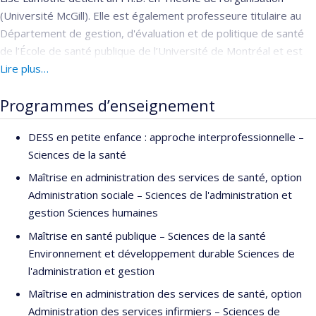
(Université McGill). Elle est également professeure titulaire au
Département de gestion, d'évaluation et de politique de santé
de l’École de santé publique de l’Université de Montréal et est
aussi responsable des programmes d'enseignement de ce
Lire plus…
département. Elle est chercheure régulière au Groupe de
Programmes d’enseignement
Recherche Interdisciplinaire en Santé depuis 2001.
Ses intérêts de recherche portent sur la gouverne et la
DESS en petite enfance : approche interprofessionnelle –
transformation des organisations de la santé. De façon plus
Sciences de la santé
spécifique, ses recherches portent sur les dynamiques
Maîtrise en administration des services de santé, option
professionnelles associées à la transformation des organisations
Administration sociale – Sciences de l'administration et
de santé, les dynamiques associées aux fusions
gestion Sciences humaines
d‘établissements et à la formation des réseaux des services
Maîtrise en santé publique – Sciences de la santé
intégrés, les effets structurant des NTIC dans la transformation
Environnement et développement durable Sciences de
des processus des soins et services et sur les dynamiques
l'administration et gestion
associées au partenariat public-privé dans la gestion des projets
de transformations.
Maîtrise en administration des services de santé, option
Administration des services infirmiers – Sciences de
Ces travaux ont fait l’objet de nombreuses publications et