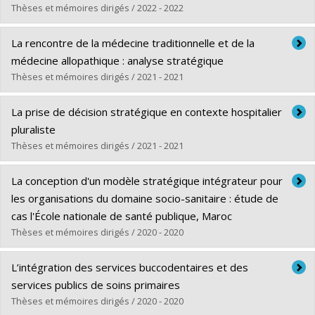
Thèses et mémoires dirigés / 2022 - 2022
Diplômé(e) :
Tony, Michèle
La rencontre de la médecine traditionnelle et de la
Cycle :
Doctorat
médecine allopathique : analyse stratégique
Diplôme obtenu :
Ph. D.
Thèses et mémoires dirigés / 2021 - 2021
Lien vers le document dans Papyrus
Diplômé(e) :
Sit, Vanessa
La prise de décision stratégique en contexte hospitalier
Cycle :
Doctorat
pluraliste
Diplôme obtenu :
Ph. D.
Thèses et mémoires dirigés / 2021 - 2021
Lien vers le document dans Papyrus
Diplômé(e) :
El Khoury, Caline
La conception d'un modèle stratégique intégrateur pour
Cycle :
Doctorat
les organisations du domaine socio-sanitaire : étude de
Diplôme obtenu :
Ph. D.
cas l'École nationale de santé publique, Maroc
Lien vers le document dans Papyrus
Thèses et mémoires dirigés / 2020 - 2020
Diplômé(e) :
Iraqi, Hassan
L’intégration des services buccodentaires et des
Cycle :
Maîtrise
services publics de soins primaires
Diplôme obtenu :
M. Sc.
Thèses et mémoires dirigés / 2020 - 2020