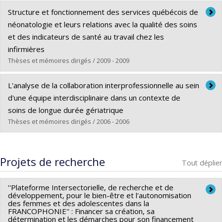
Diplômé(e) :
Paquette, Marie-Andrée
Structure et fonctionnement des services québécois de
Cycle :
Doctorat
néonatologie et leurs relations avec la qualité des soins
Diplôme obtenu :
Ph. D.
et des indicateurs de santé au travail chez les
Lien vers le document dans Papyrus
infirmières
Thèses et mémoires dirigés / 2009 - 2009
Diplômé(e) :
Rochefort, Christian
L'analyse de la collaboration interprofessionnelle au sein
Cycle :
Doctorat
d'une équipe interdisciplinaire dans un contexte de
Diplôme obtenu :
Ph. D.
soins de longue durée gériatrique
Lien vers le document dans Papyrus
Thèses et mémoires dirigés / 2006 - 2006
Diplômé(e) :
Camiré, France
Cycle :
Maîtrise
Projets de recherche
Tout déplier
Diplôme obtenu :
M. Sc.
Lien vers le document dans Papyrus
''Plateforme Intersectorielle, de recherche et de
développement, pour le bien-être et l'autonomisation
des femmes et des adolescentes dans la
FRANCOPHONIE'' : Financer sa création, sa
détermination et les démarches pour son financement