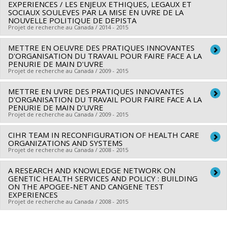
Sources de financement :
CSSS de Bordeaux-Cartierville-
EXPERIENCES / LES ENJEUX ETHIQUES, LEGAUX ET
Dube
,
André Giroux
,
Kathleen Bentein
,
Frédéric Gilbert
,
SOCIAUX SOULEVES PAR LA MISE EN UVRE DE LA
Saint-Laurent
Odette Bolduc
,
Daniele Francoeur
,
Alex Battaglini
,
Daniel
NOUVELLE POLITIQUE DE DEPISTA
Programmes de subvention :
Projet de recherche au Canada / 2014 - 2015
Corbeil
,
Jean-Luc Bedard
,
Jean-Philippe Ferland
Sources de financement :
CSSS Cavendish/Centre de santé
METTRE EN OEUVRE DES PRATIQUES INNOVANTES
Chercheur principal :
François Rousseau
D'ORGANISATION DU TRAVAIL POUR FAIRE FACE A LA
et de services sociaux Cavendish
Co-chercheurs :
Lise Lamothe
PENURIE DE MAIN D'UVRE
Programmes de subvention :
Projet de recherche au Canada / 2009 - 2015
Sources de financement :
IRSC/Instituts de recherche en
santé du Canada
METTRE EN UVRE DES PRATIQUES INNOVANTES
Chercheur principal :
Carl Ardy Dubois
Programmes de subvention :
D'ORGANISATION DU TRAVAIL POUR FAIRE FACE A LA
PVXXXXXX-Subvention
Co-chercheurs :
Lise Lamothe
,
Luce Beauregard
,
Patrick
PENURIE DE MAIN D'UVRE
d'équipe émergente: maladies rares
Projet de recherche au Canada / 2009 - 2015
Dube
,
André Giroux
,
Kathleen Bentein
,
Frédéric Gilbert
,
Odette Bolduc
,
Daniele Francoeur
,
Alex Battaglini
,
Daniel
CIHR TEAM IN RECONFIGURATION OF HEALTH CARE
Chercheur principal :
Carl Ardy Dubois
Corbeil
ORGANIZATIONS AND SYSTEMS
,
Jean-Luc Bedard
,
Jean-Philippe Ferland
Co-chercheurs :
Lise Lamothe
,
Luce Beauregard
,
Patrick
Projet de recherche au Canada / 2008 - 2015
Sources de financement :
IRSC/Instituts de recherche en
Dube
,
André Giroux
,
Kathleen Bentein
,
Frédéric Gilbert
,
santé du Canada
A RESEARCH AND KNOWLEDGE NETWORK ON
Chercheur principal :
Jean-Louis Denis
Odette Bolduc
,
Daniele Francoeur
,
Alex Battaglini
,
Daniel
GENETIC HEALTH SERVICES AND POLICY : BUILDING
Programmes de subvention :
PVX88932-(PASS)
Co-chercheurs :
André-Pierre Contandriopoulos
,
Pascale
Corbeil
ON THE APOGEE-NET AND CANGENE TEST
,
Jean-Luc Bedard
,
Jean-Philippe Ferland
Partenariats pour l'amélioration des services de santé
EXPERIENCES
Lehoux
,
François Champagne
,
Lambert Farand
,
Claude
Sources de financement :
Alliance du personnel
Projet de recherche au Canada / 2008 - 2015
Sicotte
,
Damien Contandriopoulos
,
Renaldo Battista
,
professionnel et technique de la santé et des services
Marie-Pascale Pomey
,
Carl Ardy Dubois
,
Lise Lamothe
,
Chercheur principal :
François Rousseau
sociaux