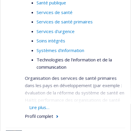
Santé publique
Services de santé
Services de santé primaires
Services d'urgence
Soins intégrés
Systèmes d'information
Technologies de l'information et de la
communication
Organisation des services de santé primaires
dans les pays en développement (par exemple :
évaluation de la réforme du système de santé en
Haïti); performance des organisations de santé
(par exemple : évaluation de la performance des
Lire plus…
hôpitaux et des agences d’évaluation des
Profil complet
technologies de la santé); organisation des
services de santé mentale (par exemple :