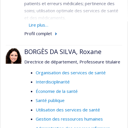
patients et erreurs médicales; pertinence des
soins; utilisation optimale des services de santé
et des médicaments.
Lire plus…
Domaine : Planification / Évaluation - Santé
Profil complet
publique / communautaire - Services de
santé
BORGÈS DA SILVA, Roxane
Méthodologie : Évaluative - Recherche sur
les services de santé
Directrice de département, Professeure titulaire
Organisation des services de santé
Interdisciplinarité
Économie de la santé
Santé publique
Utilisation des services de santé
Gestion des ressources humaines