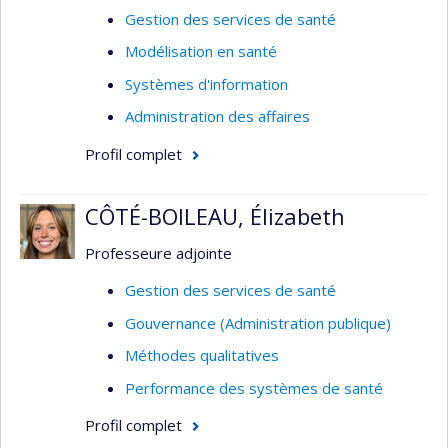
Gestion des services de santé
Organisation des soins de santé
Modélisation en santé
Utilisation des services de santé
Systèmes d'information
Prestation de services de santé
Administration des affaires
Évaluation des services de santé
Profil complet
Services de première ligne
Analyse et évaluation des politiques sur les
CÔTÉ-BOILEAU, Élizabeth
services de santé
Pratiques professsionnelles
Professeure adjointe
Pratiques médicales
Gestion des services de santé
Développement d'indicateurs
Gouvernance (Administration publique)
Techniques quantitatives
Méthodes qualitatives
Performance des systèmes de santé
Profil complet