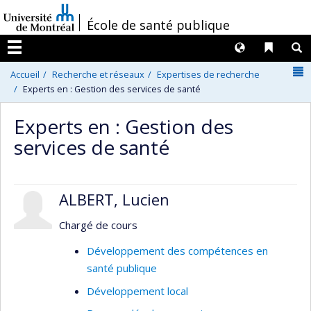
Passer
/
École de santé publique
au
contenu
Langues
Liens 
R
Menu
N
Accueil
Recherche et réseaux
Expertises de recherche
Experts en : Gestion des services de santé
Experts en : Gestion des
services de santé
ALBERT, Lucien
Chargé de cours
Développement des compétences en
santé publique
Développement local