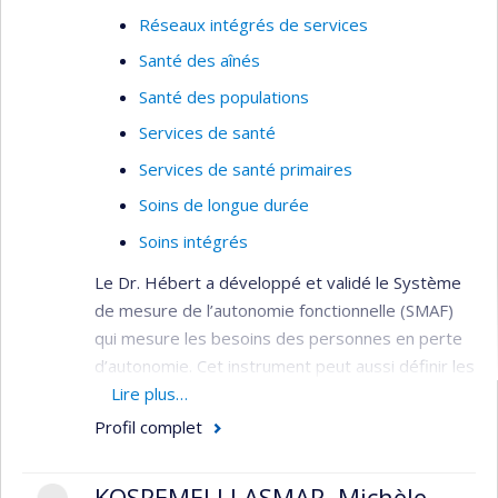
Réseaux intégrés de services
Santé des aînés
Santé des populations
Services de santé
Services de santé primaires
Soins de longue durée
Soins intégrés
Le Dr. Hébert a développé et validé le Système
de mesure de l’autonomie fonctionnelle (SMAF)
qui mesure les besoins des personnes en perte
d’autonomie. Cet instrument peut aussi définir les
ressources requises pour ces personnes dans le
Lire plus…
cadre de la gestion du système sociosanitaire.
Profil complet
Ses travaux visent à décrire les trajectoires
empruntées par les personnes âgées lors de la
KOSREMELLI ASMAR, Michèle