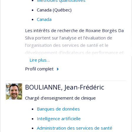
Méthodes quantitatives
Canada (Québec)
Canada
Les intérêts de recherche de Roxane Borgès Da
Silva portent sur l’analyse et l’évaluation de
l’organisation des services de santé et le
développement d’indicateurs de performance et
de qualité. Elle s’intéresse plus particulièrement à
Lire plus…
l’évolution de l’organisation des services de
Profil complet
première ligne et à ses effets sur l’utilisation des
services de santé de la population. Elle
BOULIANNE, Jean-Frédéric
s’intéresse également aux effets des politiques
de santé liées à l’organisation des services de
Chargé d'enseignement de clinique
santé, aux pratiques professionnelles et aux
Banques de données
collaborations.
Intelligence artificielle
Économie de la santé
Administration des services de santé
Santé publique