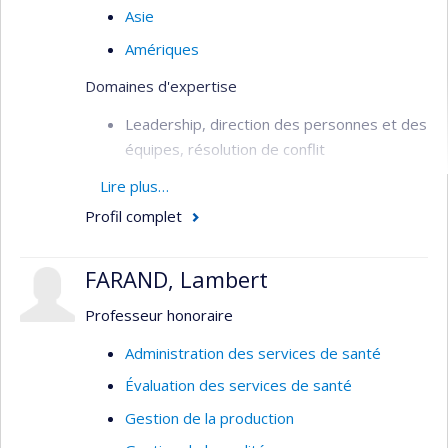
Asie
Amériques
Domaines d'expertise
Leadership, direction des personnes et des
équipes, résolution de conflit
Management stratégique et
Lire plus…
organisationnel
Profil complet
Formation continue, andragogie et
technopédagogie
FARAND, Lambert
Gestion administrative et développement
Professeur honoraire
d’affaires
Administration des services de santé
Gestion en contexte international et
interculturel
Évaluation des services de santé
Coaching de carrière
Gestion de la production