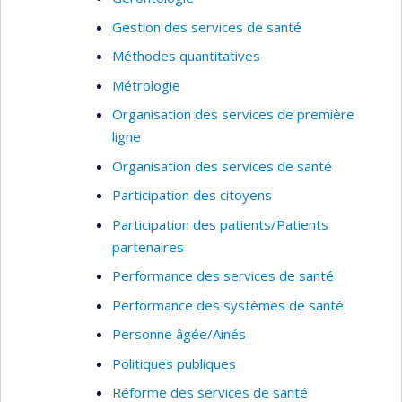
mentale, et notamment la place de collaboration
inter-sectorielle dans cet écosystème.
Gestion des services de santé
Méthodes quantitatives
Morgane Gabet est également co-chercheure
pour divers projets ministériels et/ou provinciaux
Métrologie
cherchant à évaluer l’implantation de
Organisation des services de première
programmes destinés à renforcer, plus
ligne
globalement, l’accès aux soins en première ligne
Organisation des services de santé
(par ex. implantation du PQPTM, dirigé par M.
Menear, ou déploiement des cliniques IPS, dirigé
Participation des citoyens
par A. Duhoux). Ses travaux ont été publiés dans
Participation des patients/Patients
plusieurs revues scientifiques d’importance dont
partenaires
la Revue canadienne de psychiatrie,
BJPsych Open
Performance des services de santé
ou encore
International Journal of Public Health.
Performance des systèmes de santé
Personne âgée/Ainés
Politiques publiques
Réforme des services de santé