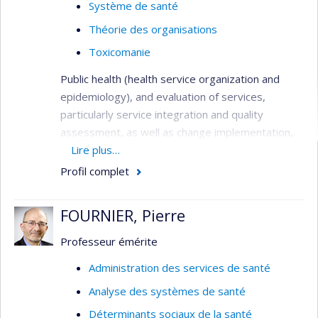
Système de santé
Théorie des organisations
Toxicomanie
Public health (health service organization and
epidemiology), and evaluation of services,
particularly service integration and quality
assessment, as well as change implementation,
needs assessment, primary care services,
Lire plus…
service utilization, health systems analysis,
Profil complet
performance indicators, and patient outcomes.
Methods: quantitative (surveys, administrative
FOURNIER, Pierre
databases, outcome studies), qualitative (case
study designs, program evaluation), and mixed-
Professeur émérite
method investigations, all involving close
Administration des services de santé
partnerships with clinicians and decision-makers.
Analyse des systèmes de santé
Main target groups: patients with both serious
and common mental disorders, substance use
Déterminants sociaux de la santé