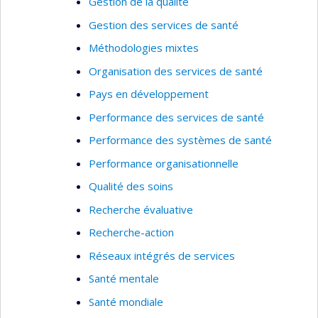
Secteurs d'intervention
Gestion de la qualité
Gestion des services de santé
Santé publique (public et privé)
Méthodologies mixtes
Institutions universitaires
Organisation des services de santé
Projets d’assistance technique et de
coopération internationale
Pays en développement
Gouvernance publique
Performance des services de santé
PME et commerces de détail
Performance des systèmes de santé
Organisations sans but lucratif
Performance organisationnelle
Qualité des soins
Recherche évaluative
Recherche-action
Réseaux intégrés de services
Santé mentale
Santé mondiale