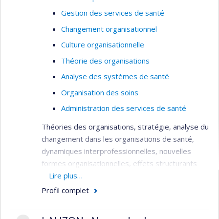
recherche vers l’organisation des services et des
Gestion des services de santé
politiques publiques.
Changement organisationnel
Culture organisationnelle
Théorie des organisations
Analyse des systèmes de santé
Organisation des soins
Administration des services de santé
Théories des organisations, stratégie, analyse du
changement dans les organisations de santé,
dynamiques interprofessionnelles, nouvelles
formes organisationnelles, effets structurants
des NTIC dans les transformations des
Lire plus…
processus de soins et services.
Profil complet