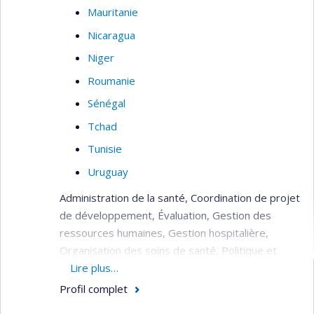
Mauritanie
Nicaragua
Niger
Roumanie
Sénégal
Tchad
Tunisie
Uruguay
Administration de la santé, Coordination de projet
de développement, Évaluation, Gestion des
ressources humaines, Gestion hospitalière,
Organisation des soins de santé, Politique et
planification de la santé, Réhabilitation du
Lire plus…
système de santé (post crise), Soins de santé
Profil complet
(primaire, secondaire, tertiaire).