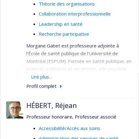
Théorie des organisations
Collaboration interprofessionnelle
Leadership en santé
Recherche participative
Morgane Gabet est professeure adjointe à
l'École de santé publique de l'Université de
Montréal (ESPUM). Formée en santé publique, en
sciences politiques et en gestion, elle possède
une expertise en lien avec l’organisation des
Lire plus…
soins en santé mentale. Elle s’intéresse plus
Profil complet
particulièrement aux liens entre certains
déterminants structurels, essentiellement les
HÉBERT, Réjean
politiques, programmes et leur gouvernance, et
l’équité dans l’accessibilité aux soins et services
Professeur honoraire, Professeur associé
en santé mentale. Pour se faire, elle mobilise
Accessibilité/Accès aux soins
majoritairement des méthodes de recherche-
Administration des services de santé
action auprès des décideurs et/ou gestionnaires