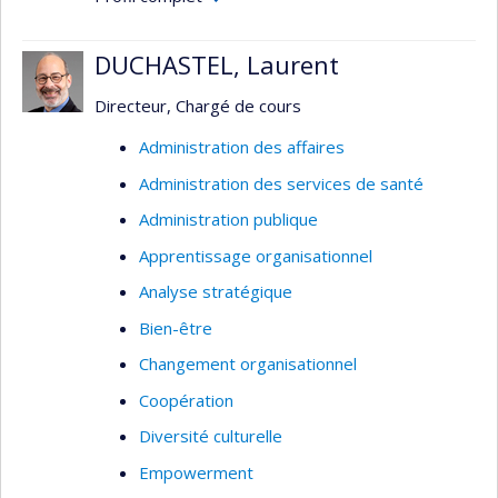
Champs d'expertise
DUCHASTEL, Laurent
Administration des services infirmiers
Directeur, Chargé de cours
Gestion des ressources humaines
Administration des affaires
Administration des services de santé
Administration publique
Apprentissage organisationnel
Analyse stratégique
Bien-être
Changement organisationnel
Coopération
Diversité culturelle
Empowerment