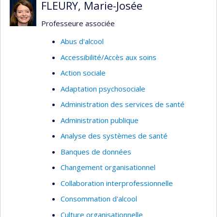
FLEURY, Marie-Josée
évaluation de la gestion par programmes
clientèles en milieu psychiatrique, prévention du
Professeure associée
suicide chez les jeunes); organisation des
Abus d'alcool
services d'urgence (par exemple : évaluation du
Accessibilité/Accès aux soins
traitement des appels aux services d’urgence,
gestion des flottes ambulancières); traitement
Action sociale
de l’information clinique et administrative (par
Adaptation psychosociale
exemple : analyse de la décision médicale,
Administration des services de santé
télémédecine, systèmes d’information en santé).
Administration publique
Analyse des systèmes de santé
Banques de données
Changement organisationnel
Collaboration interprofessionnelle
Consommation d'alcool
Culture organisationnelle