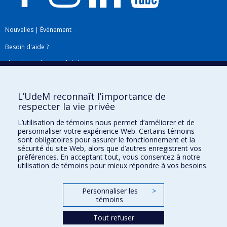
Nouvelles
|
Événement
Besoin d'aide ?
Plan du site
|
Accessibilité
Signaler une erreur
L’UdeM reconnaît l’importance de
respecter la vie privée
Boîte à outils
L’utilisation de témoins nous permet d’améliorer et de
personnaliser votre expérience Web. Certains témoins
Téléchargez les logos de l'ESPUM
sont obligatoires pour assurer le fonctionnement et la
sécurité du site Web, alors que d’autres enregistrent vos
préférences. En acceptant tout, vous consentez à notre
utilisation de témoins pour mieux répondre à vos besoins.
Personnaliser les
>
témoins
Tout refuser