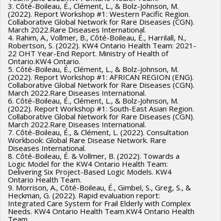
3. Côté-Boileau, É., Clément, L., & Bolz-Johnson, M.
(2022). Report Workshop #1: Western Pacific Region.
Collaborative Global Network for Rare Diseases (CGN).
March 2022.Rare Diseases International.
4. Rahim, A., Vollmer, B., Côté-Boileau, É., Harrilall, N.,
Robertson, S. (2022). KW4 Ontario Health Team: 2021-
22 OHT Year-End Report. Ministry of Health of
Ontario.KW4 Ontario.
5. Côté-Boileau, É., Clément, L., & Bolz-Johnson, M.
(2022). Report Workshop #1: AFRICAN REGION (ENG).
Collaborative Global Network for Rare Diseases (CGN).
March 2022.Rare Diseases International.
6. Côté-Boileau, É., Clément, L., & Bolz-Johnson, M.
(2022). Report Workshop #1: South-East Asian Region.
Collaborative Global Network for Rare Diseases (CGN).
March 2022.Rare Diseases International.
7. Côté-Boileau, É., & Clément, L. (2022). Consultation
Workbook: Global Rare Disease Network. Rare
Diseases International.
8. Côté-Boileau, É. & Vollmer, B. (2022). Towards a
Logic Model for the KW4 Ontario Health Team:
Delivering Six Project-Based Logic Models. KW4
Ontario Health Team.
9. Morrison, A., Côté-Boileau, É., Gimbel, S., Greg, S., &
Heckman, G. (2022). Rapid evaluation report:
Integrated Care System for Frail Elderly with Complex
Needs. KW4 Ontario Health Team.KW4 Ontario Health
Team.