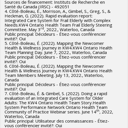
Sources de financement: Instituts de Recherche en
Santé du Canada (IRSC) - 492051
4. Côté-Boileau, É., Morrison, A., Gimbel, S., Greg, S., &
Heckman, G. (2022). Rapid evaluation report:
Integrated Care System for Frail Elderly with Complex
Needs.KW4 Ontario Health Team Frail Elderly Steering
rd
Committee. May 3
, 2022., Waterloo, Canada
Public principal: Décideurs - Étiez-vous conférencier
invité?: Oui
5. Côté-Boileau, É. (2022). Mapping the Newcomer
Health & Wellness Journey in KW4.KW4 Ontario Health
Team Planning Day. June 7, 2022., Waterloo, Canada
Public principal: Décideurs - Étiez-vous conférencier
invité?: Oui
6. Côté-Boileau, É. (2022). Mapping the Newcomer
Health & Wellness Journey in KW4.KW4 Ontario Health
Team Members Meeting. July 13, 2022., Waterloo,
Canada
Public principal: Décideurs - Étiez-vous conférencier
invité?: Oui
7. Côté-Boileau, É. & Gimbel, S. (2022). Doing a rapid
evaluation of an Integrated Care System for Older
Adults: The KW4 Ontario Health Team Story.Health
System Performance Network Ontario Health Team
th
Community of Practice Webinar series. June 14
, 2022,
Waterloo, Canada
Public principal: Utilisateur des connaissances - Étiez-
vous conférencier invité?: Oui