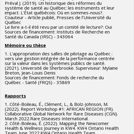
Préval J. (2019). Un historique des réformes du
système de santé au Québec: les instruments et leur
impact. L'État québécois: Où en sommes-nous?.
Coauteur - Article publié, Presses de l’Université du
Québec
Le livre a-t-il été revu par un comité de lecture?: Oui
Sources de financement: Instituts de Recherche en
Santé du Canada (IRSC) - 343064
Mémoire ou thèse
1. L’appropriation des salles de pilotage au Québec :
vers une gestion intégrée de la performance centrée
sur la valeur dans les systèmes publics de santé.
(2021). Université de Sherbrooke. Superviseur: Mylaine
Breton, Jean-Louis Denis
Sources de financement: Fonds de recherche du
Québec - Santé (FRQS) - 35869
Rapports
1. Côté-Boileau, É., Clément, L., & Bolz-Johnson, M.
(2022). Report Workshop #1: AFRICAN REGION (FR).
Collaborative Global Network for Rare Diseases (CGN).
March 2022.Rare Diseases International.
2. Côté-Boileau, É. (2022). Mapping the Newcomer
Health & Wellness Journey in KW4. KW4 Ontario Health
Team. June 2022.KW4 Ontario Health Team.