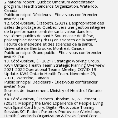
2 national report, Quebec Qmentum accreditation
program, Health Standards Organization, Waterloo,
Canada
Public principal: Décideurs - Étiez-vous conférencier
invité?: Oui
12. Côté-Boileau, Élizabeth. (2021). L’appropriation des
salles de pilotage au Québec: vers une gestion intégrée
de la performance centrée sur la valeur dans les
systèmes publics de santé. Soutenance de thèse,
philosophiae doctor (Ph.D.) en sciences de la santé,
Faculté de médecine et des sciences de la santé,
Université de Sherbrooke, Montréal, Canada
Public principal: Grand public - Étiez-vous conférencier
invité?: Oui
13. Côté-Boileau, É. (2021). Strategic Working Group.
KW4 Ontario Health Team Strategic Planning Overview
2021-2022.Operational Teams Meeting COVID-19
Update. KW4 Ontario Health Team. November 29,
2021., Waterloo, Canada
Public principal: Décideurs - Étiez-vous conférencier
invité?: Non
Sources de financement: Ministry of Health of Ontario -
694
14. Côté-Boileau, Élizabeth., Ibrahim, N., & Clément, L.
(2021). Mapping the Lived Experience of People Living
with Spinal Cord Injury: Digital Photovoice Training
Session. SCI Patient Partners Photovoice Workshops,
Health Standards Organization & Praxis Spinal Cord