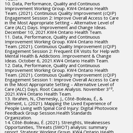
10. Data, Performance, Quality and Continuous
Improvement Working Group. KW4 Ontario Health
Team. (2021). Continuous Quality Improvement (cQIP)
Engagement Session 2: Improve Overall Access to Care
in the Most Appropriate Setting – Alternative Level of
Care (ALC) Days. Improvement and Change Ideas.
December 10, 2021.KW4 Ontario Health Team.
11. Data, Performance, Quality and Continuous
Improvement Working Group. KW4 Ontario Health
Team. (2021). Continuous Quality Improvement (cQIP)
Engagement Session 2: Frequent ER Visits for Help with
Mental Health & Addictions .Improvement & Change
Ideas. October 6, 2021.KW4 Ontario Health Team.
12. Data, Performance, Quality and Continuous
Improvement Working Group. KW4 Ontario Health
Team. (2021). Continuous Quality Improvement (cQIP)
Engagement Session 1: Improve Overall Access to Care
in the Most Appropriate Setting – Alternative Level of
rd
Care (ALC) Days. Root Cause Analysis. November 3
,
2021.KW4 Ontario Health Team.
13. Ibrahim, N., Chernesky, J., Côté-Boileau, É., &
Clément, L. (2021). Mapping the Lived Experience of
People Living with Spinal Cord Injury: Digital Photovoice
Feedback Group Session.Health Standards
Organization.
14. Côté-Boileau, É. (2021). Strenghts, Weaknesses
Opportunities, Threats (SWOT) analysis: summary
report. Strategic Working Group. KW4 Ontario Health