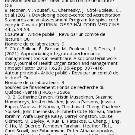
Révision demandée - Revu par un comité de lecture?:
Oui
8. Noonan, V., Yousefi, C., Chernesky, J., Côté-Boileau, É.,
et al. (2021). Developing people-centered Accreditation
Standards and an Assessment Program for spinal cord
injury in Canada. JOURNAL OF SPINAL CORD MEDICINE.
44: p. S9-S9.
Coauteur - Article publié - Revu par un comité de
lecture?: Oui
Nombre de collaborateurs: 9
9. Côté-Boileau, É., Breton, M., Rouleau, L., & Denis, JL.
(2021). Appropriating integrated performance
management tools in healthcare: A sociomaterial work
story. Journal of Health Organization and Management
(Impact Factor 2019,1.628). 36(4): pp. 397-416.
Auteur principal - Article publié - Revu par un comité de
lecture?: Oui
Nombre de collaborateurs: 3
Sources de financement: Fonds de recherche du
Québec - Santé (FRQS) - 35869
10. B. Catharine Craven, Kristin Musselman, Suzanne
Humphreys, Kristen Walden, Jessica Parsons, Jessica
Eapen, Vanessa K Noonan, Christiana L Cheng, Charlene
Yousefi, John Chernesky, Élizabeth Côté-Boileau, Nadine
Ibrahim, Anifa Luyinga Kalay, Darryl Kingston, Louise
Clément, M. Bayley, A. Kua, E. Patsakos, C. Cheng, J. Eng,
C. Ho, M. Queree, Farnoosh Farahani, Heather Flett,
Carol Scovil, Ivie Evbuomwan, Peter Athanasopoulos,