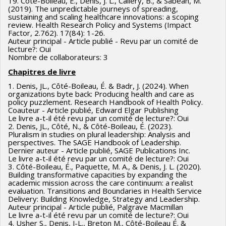
19. Côté-Boileau, É., Denis, J. L., Callery, B., & Sabean, M.
(2019). The unpredictable journeys of spreading,
sustaining and scaling healthcare innovations: a scoping
review. Health Research Policy and Systems (Impact
Factor, 2.762). 17(84): 1-26.
Auteur principal - Article publié - Revu par un comité de
lecture?: Oui
Nombre de collaborateurs: 3
Chapitres de livre
1. Denis, JL., Côté-Boileau, É. & Badr, J. (2024). When
organizations byte back: Producing health and care as
policy puzzlement. Research Handbook of Health Policy.
Coauteur - Article publié, Edward Elgar Publishing
Le livre a-t-il été revu par un comité de lecture?: Oui
2. Denis, JL., Côté, N., & Côté-Boileau, É. (2023).
Pluralism in studies on plural leadership: Analysis and
perspectives. The SAGE Handbook of Leadership.
Dernier auteur - Article publié, SAGE Publications Inc.
Le livre a-t-il été revu par un comité de lecture?: Oui
3. Côté-Boileau, É., Paquette, M. A., & Denis, J. L. (2020).
Building transformative capacities by expanding the
academic mission across the care continuum: a realist
evaluation. Transitions and Boundaries in Health Service
Delivery: Building Knowledge, Strategy and Leadership.
Auteur principal - Article publié, Palgrave Macmillan
Le livre a-t-il été revu par un comité de lecture?: Oui
4. Usher S., Denis, J-L., Breton M., Côté-Boileau É. &