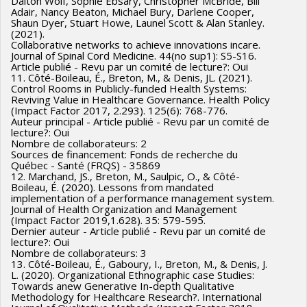
Dalton Wolf, Sophie Ebsary, Christopher McBride, Bill
Adair, Nancy Beaton, Michael Bury, Darlene Cooper,
Shaun Dyer, Stuart Howe, Launel Scott & Alan Stanley.
(2021).
Collaborative networks to achieve innovations incare.
Journal of Spinal Cord Medicine. 44(no sup1): S5-S16.
Article publié - Revu par un comité de lecture?: Oui
11. Côté-Boileau, É., Breton, M., & Denis, JL. (2021).
Control Rooms in Publicly-funded Health Systems:
Reviving Value in Healthcare Governance. Health Policy
(Impact Factor 2017, 2.293). 125(6): 768-776.
Auteur principal - Article publié - Revu par un comité de
lecture?: Oui
Nombre de collaborateurs: 2
Sources de financement: Fonds de recherche du
Québec - Santé (FRQS) - 35869
12. Marchand, JS., Breton, M., Saulpic, O., & Côté-
Boileau, É. (2020). Lessons from mandated
implementation of a performance management system.
Journal of Health Organization and Management
(Impact Factor 2019,1.628). 35: 579-595.
Dernier auteur - Article publié - Revu par un comité de
lecture?: Oui
Nombre de collaborateurs: 3
13. Côté-Boileau, É., Gaboury, I., Breton, M., & Denis, J.
L. (2020). Organizational Ethnographic case Studies:
Towards anew Generative In-depth Qualitative
Methodology for Healthcare Research?. International