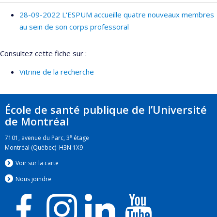
28-09-2022 L'ESPUM accueille quatre nouveaux membres
au sein de son corps professoral
Consultez cette fiche sur :
Vitrine de la recherche
École de santé publique de l’Université
de Montréal
e
7101, avenue du Parc, 3
étage
Montréal (Québec) H3N 1X9
Voir sur la carte
Nous jo
i
ndre