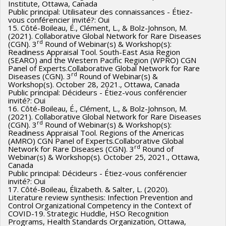
Institute, Ottawa, Canada
Public principal: Utilisateur des connaissances - Étiez-
vous conférencier invité?: Oui
15. Côté-Boileau, É., Clément, L., & Bolz-Johnson, M.
(2021). Collaborative Global Network for Rare Diseases
rd
(CGN). 3
Round of Webinar(s) & Workshop(s):
Readiness Appraisal Tool. South-East Asia Region
(SEARO) and the Western Pacific Region (WPRO) CGN
Panel of Experts.Collaborative Global Network for Rare
rd
Diseases (CGN). 3
Round of Webinar(s) &
Workshop(s). October 28, 2021., Ottawa, Canada
Public principal: Décideurs - Étiez-vous conférencier
invité?: Oui
16. Côté-Boileau, É., Clément, L., & Bolz-Johnson, M.
(2021). Collaborative Global Network for Rare Diseases
rd
(CGN). 3
Round of Webinar(s) & Workshop(s):
Readiness Appraisal Tool. Regions of the Americas
(AMRO) CGN Panel of Experts.Collaborative Global
rd
Network for Rare Diseases (CGN). 3
Round of
Webinar(s) & Workshop(s). October 25, 2021., Ottawa,
Canada
Public principal: Décideurs - Étiez-vous conférencier
invité?: Oui
17. Côté-Boileau, Élizabeth. & Salter, L. (2020).
Literature review synthesis: Infection Prevention and
Control Organizational Competency in the Context of
COVID-19. Strategic Huddle, HSO Recognition
Programs, Health Standards Organization, Ottawa,