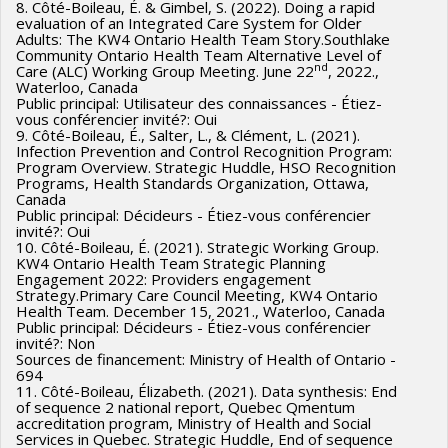
8. Côté-Boileau, É. & Gimbel, S. (2022). Doing a rapid
evaluation of an Integrated Care System for Older
Adults: The KW4 Ontario Health Team Story.Southlake
Community Ontario Health Team Alternative Level of
nd
Care (ALC) Working Group Meeting. June 22
, 2022.,
Waterloo, Canada
Public principal: Utilisateur des connaissances - Étiez-
vous conférencier invité?: Oui
9. Côté-Boileau, É., Salter, L., & Clément, L. (2021).
Infection Prevention and Control Recognition Program:
Program Overview. Strategic Huddle, HSO Recognition
Programs, Health Standards Organization, Ottawa,
Canada
Public principal: Décideurs - Étiez-vous conférencier
invité?: Oui
10. Côté-Boileau, É. (2021). Strategic Working Group.
KW4 Ontario Health Team Strategic Planning
Engagement 2022: Providers engagement
Strategy.Primary Care Council Meeting, KW4 Ontario
Health Team. December 15, 2021., Waterloo, Canada
Public principal: Décideurs - Étiez-vous conférencier
invité?: Non
Sources de financement: Ministry of Health of Ontario -
694
11. Côté-Boileau, Élizabeth. (2021). Data synthesis: End
of sequence 2 national report, Quebec Qmentum
accreditation program, Ministry of Health and Social
Services in Quebec. Strategic Huddle, End of sequence