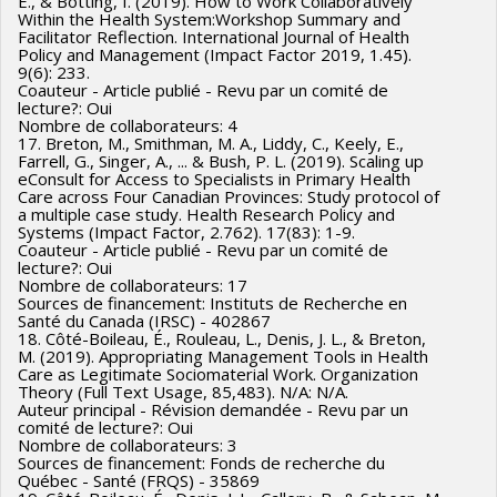
É., & Botting, I. (2019). How to Work Collaboratively
Within the Health System:Workshop Summary and
Facilitator Reflection. International Journal of Health
Policy and Management (Impact Factor 2019, 1.45).
9(6): 233.
Coauteur - Article publié - Revu par un comité de
lecture?: Oui
Nombre de collaborateurs: 4
17. Breton, M., Smithman, M. A., Liddy, C., Keely, E.,
Farrell, G., Singer, A., ... & Bush, P. L. (2019). Scaling up
eConsult for Access to Specialists in Primary Health
Care across Four Canadian Provinces: Study protocol of
a multiple case study. Health Research Policy and
Systems (Impact Factor, 2.762). 17(83): 1-9.
Coauteur - Article publié - Revu par un comité de
lecture?: Oui
Nombre de collaborateurs: 17
Sources de financement: Instituts de Recherche en
Santé du Canada (IRSC) - 402867
18. Côté-Boileau, É., Rouleau, L., Denis, J. L., & Breton,
M. (2019). Appropriating Management Tools in Health
Care as Legitimate Sociomaterial Work. Organization
Theory (Full Text Usage, 85,483). N/A: N/A.
Auteur principal - Révision demandée - Revu par un
comité de lecture?: Oui
Nombre de collaborateurs: 3
Sources de financement: Fonds de recherche du
Québec - Santé (FRQS) - 35869