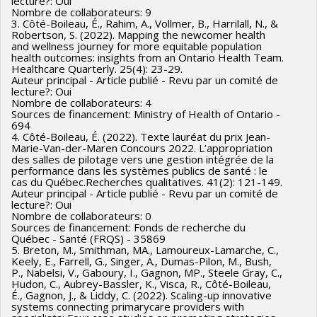
lecture?: Oui
solutions.
Nombre de collaborateurs: 9
3. Côté-Boileau, É., Rahim, A., Vollmer, B., Harrilall, N., &
Références / Citations / Sites web: Atelier interactif: du
Robertson, S. (2022). Mapping the newcomer health
pilotage à l’innovation au service des usagers & des
and wellness journey for more equitable population
health outcomes: insights from an Ontario Health Team.
équipes. Direction des services multidisciplinaires, Centre
Healthcare Quarterly. 25(4): 23-29.
intégré de
Auteur principal - Article publié - Revu par un comité de
lecture?: Oui
santé et de services sociaux de la Montérégie-Centre.
Nombre de collaborateurs: 4
- 2019/08 Co-animer un atelier sur le pilotage multi-niveaux
Sources de financement: Ministry of Health of Ontario -
694
de la performance, Collaboration en R et D avec l'industrie
4. Côté-Boileau, É. (2022). Texte lauréat du prix Jean-
Groupe, organisation ou entreprise bénéficiant des
Marie-Van-der-Maren Concours 2022. L’appropriation
des salles de pilotage vers une gestion intégrée de la
services: Centre intégré universitaire de santé et de
performance dans les systèmes publics de santé : le
cas du Québec.Recherches qualitatives. 41(2): 121-149.
services sociaux de la Mauricie-et-du-Centre-du-Québec
Auteur principal - Article publié - Revu par un comité de
Client principal: Responsable des politiques ou organisme de
lecture?: Oui
Nombre de collaborateurs: 0
règlementation
Sources de financement: Fonds de recherche du
Résultat: Échange : Discussion des défis liés aux salles de
Québec - Santé (FRQS) - 35869
5. Breton, M., Smithman, MA., Lamoureux-Lamarche, C.,
pilotage tactiques et opérationnelles, et recherche de
Keely, E., Farrell, G., Singer, A., Dumas-Pilon, M., Bush,
solutions. Utilisation : Développement d’un nouveau
P., Nabelsi, V., Gaboury, I., Gagnon, MP., Steele Gray, C.,
Hudon, C., Aubrey-Bassler, K., Visca, R., Côté-Boileau,
modèle (design) de salle de pilotage tactique (facultatif pour
É., Gagnon, J., & Liddy, C. (2022). Scaling-up innovative
systems connecting primarycare providers with
l’opérationnel).