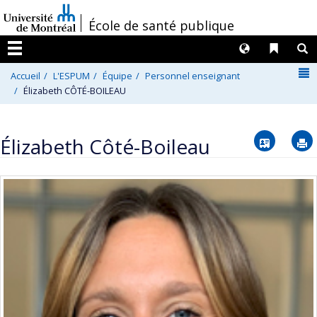
Passer
/
École de santé publique
au
contenu
Langues
Liens 
R
Menu
N
Accueil
L'ESPUM
Équipe
Personnel enseignant
Élizabeth CÔTÉ-BOILEAU
Vcard
Élizabeth Côté-Boileau