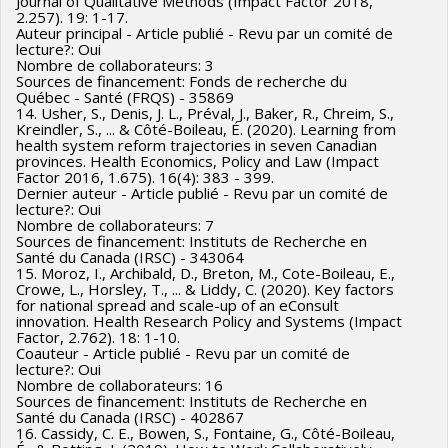
Journal of Qualitative Methods (Impact Factor 2018,
2.257). 19: 1-17.
Auteur principal - Article publié - Revu par un comité de
lecture?: Oui
Nombre de collaborateurs: 3
Sources de financement: Fonds de recherche du
Québec - Santé (FRQS) - 35869
14. Usher, S., Denis, J. L., Préval, J., Baker, R., Chreim, S.,
Kreindler, S., ... & Côté-Boileau, É. (2020). Learning from
health system reform trajectories in seven Canadian
provinces. Health Economics, Policy and Law (Impact
Factor 2016, 1.675). 16(4): 383 - 399.
Dernier auteur - Article publié - Revu par un comité de
lecture?: Oui
Nombre de collaborateurs: 7
Sources de financement: Instituts de Recherche en
Santé du Canada (IRSC) - 343064
15. Moroz, I., Archibald, D., Breton, M., Cote-Boileau, E.,
Crowe, L., Horsley, T., ... & Liddy, C. (2020). Key factors
for national spread and scale-up of an eConsult
innovation. Health Research Policy and Systems (Impact
Factor, 2.762). 18: 1-10.
Coauteur - Article publié - Revu par un comité de
lecture?: Oui
Nombre de collaborateurs: 16
Sources de financement: Instituts de Recherche en
Santé du Canada (IRSC) - 402867
16. Cassidy, C. E., Bowen, S., Fontaine, G., Côté-Boileau,