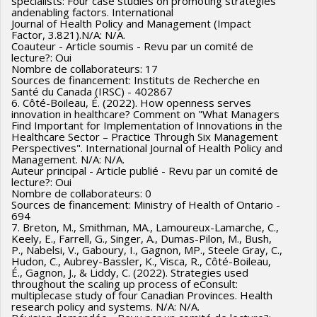
specialists: Four case studies on promoting strategies
- 2019/08 Co-animer un atelier sur le pilotage multi-niveaux
andenabling factors. International
Journal of Health Policy and Management (Impact
de la performance, Collaboration en R et D avec l'industrie
Factor, 3.821).N/A: N/A.
Groupe, organisation ou entreprise bénéficiant des
Coauteur - Article soumis - Revu par un comité de
lecture?: Oui
services: Centre intégré de santé et de services sociaux de
Nombre de collaborateurs: 17
la Capitale-Nationale
Sources de financement: Instituts de Recherche en
Santé du Canada (IRSC) - 402867
Client principal: Responsable des politiques ou organisme de
6. Côté-Boileau, É. (2022). How openness serves
règlementation
innovation in healthcare? Comment on "What Managers
Find Important for Implementation of Innovations in the
Résultat: Échange : Discussion des défis liés aux salles de
Healthcare Sector – Practice Through Six Management
Perspectives". International Journal of Health Policy and
pilotage tactiques et opérationnelles, et recherche de
Management. N/A: N/A.
solutions. Utilisation : Développement d’un nouveau
Auteur principal - Article publié - Revu par un comité de
lecture?: Oui
modèle (design) de salle de pilotage tactique (facultatif pour
Nombre de collaborateurs: 0
l’opérationnel).
Sources de financement: Ministry of Health of Ontario -
694
7. Breton, M., Smithman, MA., Lamoureux-Lamarche, C.,
Keely, E., Farrell, G., Singer, A., Dumas-Pilon, M., Bush,
P., Nabelsi, V., Gaboury, I., Gagnon, MP., Steele Gray, C.,
Hudon, C., Aubrey-Bassler, K., Visca, R., Côté-Boileau,
É., Gagnon, J., & Liddy, C. (2022). Strategies used
throughout the scaling up process of eConsult:
multiplecase study of four Canadian Provinces. Health
research policy and systems. N/A: N/A.