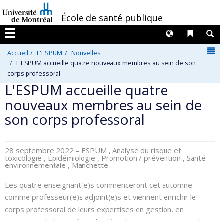
Passer
/
École de santé publique
au
contenu
Langues
Liens 
R
Menu
N
Accueil
L'ESPUM
Nouvelles
L'ESPUM accueille quatre nouveaux membres au sein de son
corps professoral
L'ESPUM accueille quatre
nouveaux membres au sein de
son corps professoral
28 septembre 2022
– ESPUM , Analyse du risque et
toxicologie , Épidémiologie , Promotion / prévention , Santé
environnementale , Manchette
Les quatre enseignant(e)s commenceront cet automne
comme professeur(e)s adjoint(e)s et viennent enrichir le
corps professoral de leurs expertises en gestion, en