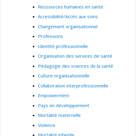
migratoire précaire, et 2) l’émergence et la mise
Ressources humaines en santé
en oeuvre d’initiatives intersectorielles et de
Accessibilité/Accès aux soins
formations aux professionnels de santé pour
Changement organisationnel
améliorer les réponses aux besoins diversifiés
des populations migrantes mal desservies, au
Professions
Canada et en Europe. Je mobilise les approches
Identité professionnelle
participatives et centrées sur les besoins des
Organisation des services de santé
usagers dans mes recherches.
Pédagogie des sciences de la santé
Culture organisationnelle
Collaboration interprofessionnelle
Empowerment
Pays en développement
Mortalité maternelle
Violence
Mortalité infantile