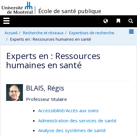
Passer
/
École de santé publique
au
contenu
Langues
Liens 
R
Menu
N
Accueil
Recherche et réseaux
Expertises de recherche
Experts en : Ressources humaines en santé
Experts en : Ressources
humaines en santé
BLAIS, Régis
Professeur titulaire
Accessibilité/Accès aux soins
Administration des services de santé
Analyse des systèmes de santé