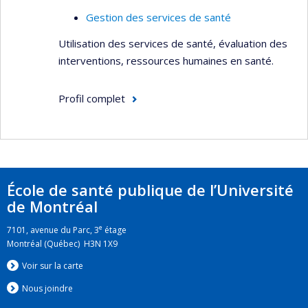
Pour y arriver, elle a recours à divers moyens,
Gestion des services de santé
dont le renforcement de ressources humaines et
institutionnelles et la création d’une plateforme
Utilisation des services de santé, évaluation des
numérique favorisant l’interaction et les échanges
interventions, ressources humaines en santé.
de compétences entre les ressources humaines,
matérielles et institutionnelles dans la
Profil complet
francophonie.
École de santé publique de l’Université
de Montréal
e
7101, avenue du Parc, 3
étage
Montréal (Québec) H3N 1X9
Voir sur la carte
Nous jo
i
ndre