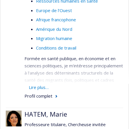
Ressources humaines en santé
Europe de l’Ouest
Afrique francophone
Amérique du Nord
Migration humaine
Conditions de travail
Formée en santé publique, en économie et en
sciences politiques, je m'intéresse principalement
à l'analyse des déterninants structurels de la
santé des migrants (lois, politiques et cadres
réglementaires, normes) qui façonnent les
Lire plus…
déterminants intermédiaires de la santé
Profil complet
(conditions de travail et de logement, accès aux
soins et services, etc.).
HATEM, Marie
Mes projets actuels évaluent 1) l'expérience des
Professeure titulaire, Chercheuse invitée
soins et services des personnes au statut