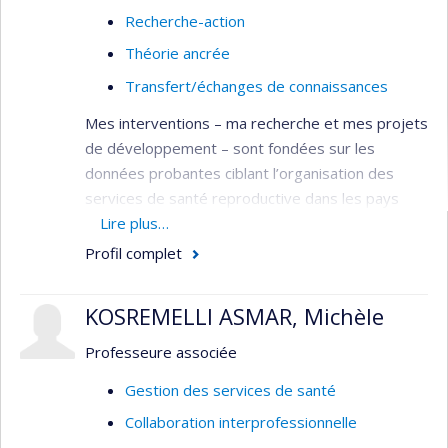
Recherche-action
Théorie ancrée
Transfert/échanges de connaissances
Mes interventions – ma recherche et mes projets
de développement – sont fondées sur les
données probantes ciblant l’organisation des
services de santé reproductive dans les pays
francophones en développement,
Lire plus…
particulièrement: le système socio-culturel et
Profil complet
sanitaire (gestion des ressources humaines, plan
de carrière des professions féminines pour être
KOSREMELLI ASMAR, Michèle
avec la femme, lois et règlementation
correspondante, marketing social, empowerment
Professeure associée
de la femme/du couple/de la famille, etc.), le
Gestion des services de santé
système éducationnel (évaluation de la formation
Collaboration interprofessionnelle
et de la pratique basée sur les données