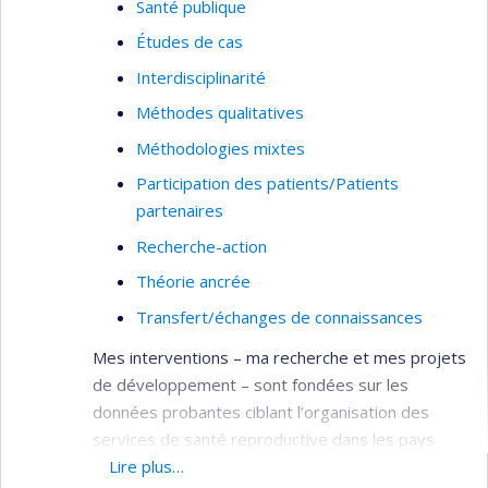
Santé publique
Études de cas
Interdisciplinarité
Méthodes qualitatives
Méthodologies mixtes
Participation des patients/Patients
partenaires
Recherche-action
Théorie ancrée
Transfert/échanges de connaissances
Mes interventions – ma recherche et mes projets
de développement – sont fondées sur les
données probantes ciblant l’organisation des
services de santé reproductive dans les pays
francophones en développement,
Lire plus…