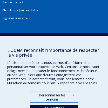
Besoin d'aide ?
en temps de conflits ; et ii) à la création et à la
Plan du site
|
Accessibilité
direction de
l’Observatoire Hygeia
qui vise
principalement, à travers un réseau francophone
Signaler une erreur
global/mondial, à soutenir, par divers moyens,
l’autonomisation, en santé et en droit, de la
femme, de la fille et de l’adolescente dans la
Boîte à outils
Francophonie.
Téléchargez les logos de l'ESPUM
L’UdeM reconnaît l’importance de respecter
Pour y arriver, elle a recours à divers moyens,
la vie privée
dont le renforcement de ressources humaines et
institutionnelles et la création d’une plateforme
L’utilisation de témoins nous permet d’améliorer et de
personnaliser votre expérience Web. Certains témoins sont
numérique favorisant l’interaction et les échanges
obligatoires pour assurer le fonctionnement et la sécurité
de compétences entre les ressources humaines,
du site Web, alors que d’autres enregistrent vos
préférences. En acceptant tout, vous consentez à notre
matérielles et institutionnelles dans la
utilisation de témoins pour mieux répondre à vos besoins.
francophonie.
Confidentialité
Personnaliser les
>
Conditions d’utilisation
témoins
Paramètres des témoins
Tout refuser