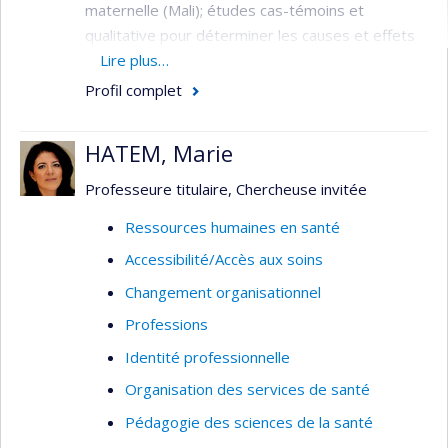
maternelle (Mali); études cas-témoins et
qualitative pour déterminer les causes et effets
du délai à consulter les services de santé lors de
Lire plus…
complications obstétricales (Mali); essai contrôlé
Profil complet
randomisé pour la mesure de l’impact des
bonnes pratiques pour améliorer la qualité des
HATEM, Marie
soins obstétricaux sur la mortalité maternelle et
mesure de la satisfaction et motivation du
Professeure titulaire, Chercheuse invitée
personnel de santé (Sénégal et Mali).
Ressources humaines en santé
Déterminants de la santé; pays en
Accessibilité/Accès aux soins
développement; évaluation et organisation des
services de santé; ressources humaines.
Changement organisationnel
Professions
Identité professionnelle
Organisation des services de santé
Pédagogie des sciences de la santé