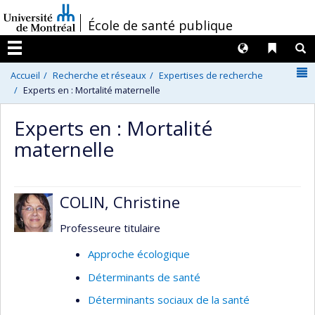
Passer
/
École de santé publique
au
contenu
Langues
Liens 
R
Menu
N
Accueil
Recherche et réseaux
Expertises de recherche
Experts en : Mortalité maternelle
Experts en : Mortalité
maternelle
COLIN, Christine
Professeure titulaire
Approche écologique
Déterminants de santé
Déterminants sociaux de la santé