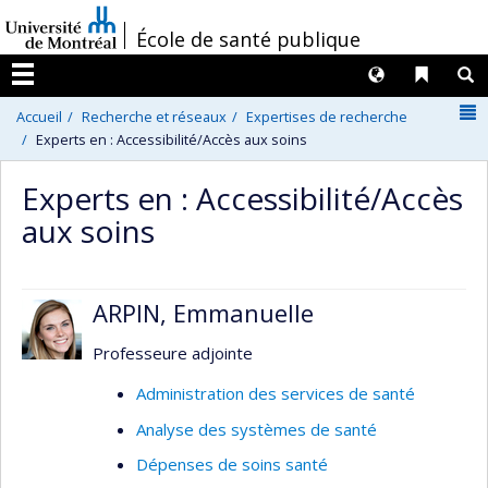
Passer
/
École de santé publique
au
contenu
Langues
Liens 
R
Menu
N
Accueil
Recherche et réseaux
Expertises de recherche
Experts en : Accessibilité/Accès aux soins
Experts en : Accessibilité/Accès
aux soins
ARPIN, Emmanuelle
Professeure adjointe
Administration des services de santé
Analyse des systèmes de santé
Dépenses de soins santé