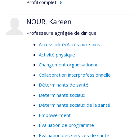
Profil complet
Analyse intersectionnelle des politiques
publiques
NOUR, Kareen
Équité et justice sociale
Santé sexuelle et reproductive
Professeure agrégée de clinique
VIH/sida
Accessibilité/Accès aux soins
Violences sexuelles
Activité physique
Accès et utilisation des services de santé
Changement organisationnel
Systèmes de santé
Collaboration interprofessionnelle
Santé des populations vulnérables et
Déterminants de santé
marginalisées
Déterminants sociaux
Gouvernance mondiale de la santé relative
Déterminants sociaux de la santé
à la COVID-19
Empowerment
Déterminants structurels et sociaux de la
santé
Évaluation de programme
Recherche qualitative
Évaluation des services de santé