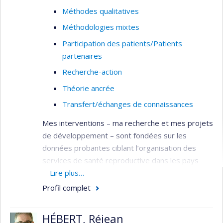
Méthodes qualitatives
Méthodologies mixtes
Participation des patients/Patients
partenaires
Recherche-action
Théorie ancrée
Transfert/échanges de connaissances
Mes interventions – ma recherche et mes projets
de développement – sont fondées sur les
données probantes ciblant l’organisation des
services de santé reproductive dans les pays
francophones en développement,
Lire plus…
particulièrement: le système socio-culturel et
Profil complet
sanitaire (gestion des ressources humaines, plan
de carrière des professions féminines pour être
HÉBERT, Réjean
avec la femme, lois et règlementation