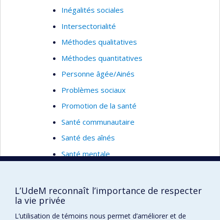
Étude de cas
Inégalités sociales
Méthodes mixtes
Intersectorialité
Mobilisation et échange des connaissances
Méthodes qualitatives
intégrés
Méthodes quantitatives
Afrique subsaharienne
Personne âgée/Ainés
Asie du sud
Problèmes sociaux
Asie du sud-est
Promotion de la santé
Canada
Santé communautaire
Santé des aînés
Santé mentale
Santé publique
Profil complet
L’UdeM reconnaît l’importance de respecter
la vie privée
L’utilisation de témoins nous permet d’améliorer et de
OUIMET, Marie-Jo