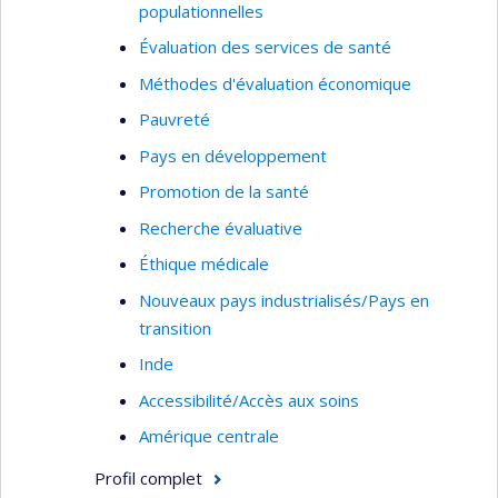
Il travaille actuellement au financement et à la
populationnelles
gestion des soins de longue durée,
Évaluation des services de santé
particulièrement le soutien à domicile. Il se
Méthodes d'évaluation économique
préoccupe du transfert de connaissances de la
Pauvreté
recherche vers l’organisation des services et des
politiques publiques.
Pays en développement
Promotion de la santé
Recherche évaluative
Éthique médicale
Nouveaux pays industrialisés/Pays en
transition
Inde
Accessibilité/Accès aux soins
Amérique centrale
Profil complet