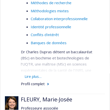
Méthodes de recherche
Méthodologies mixtes
Collaboration interprofessionnelle
Identité professionnelle
Conflits d'intérêt
Banques de données
Dr Charles Dupras détient un baccalauréat
(BSc) en biochimie et biotechnologies de
l’UQTR, une maîtrise (MSc) en sciences
expérimentales de la santé de l’INRS, une
propédeutique en bioéthique et un doctorat
Lire plus…
(PhD) en bioéthique de l’Université de Montréal. Il
Profil complet
a complété des stages postdoctoraux en
philosophie au Centre de recherche en éthique,
FLEURY, Marie-Josée
puis en droit au Centre de génomique et
politiques de l’Université McGill. Il a ensuite
Professeure associée