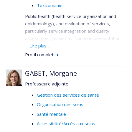
Toxicomanie
Public health (health service organization and
epidemiology), and evaluation of services,
particularly service integration and quality
assessment, as well as change implementation,
needs assessment, primary care services,
Lire plus…
service utilization, health systems analysis,
Profil complet
performance indicators, and patient outcomes.
Methods: quantitative (surveys, administrative
GABET, Morgane
databases, outcome studies), qualitative (case
study designs, program evaluation), and mixed-
Professeure adjointe
method investigations, all involving close
Gestion des services de santé
partnerships with clinicians and decision-makers.
Organisation des soins
Main target groups: patients with both serious
and common mental disorders, substance use
Santé mentale
disorders and co-occurring disorders; vulnerable
Accessibilité/Accès aux soins
populations such as the homeless; and health