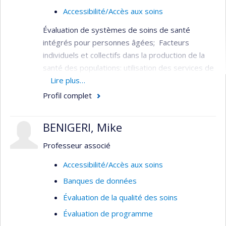
Accessibilité/Accès aux soins
Évaluation de systèmes de soins de santé
intégrés pour personnes âgées; Facteurs
individuels et collectifs dans la production de la
santé des populations: utilisation des services de
santé, services aux personnes âgées,
Lire plus…
financement du système de santé, fragilité chez
Profil complet
les personnes âgées.
Il a été l’un des principaux responsables de la
BENIGERI, Mike
conception, de l’implantation et de l’évaluation du
Professeur associé
projet de démonstration d’un système intégré
de services pour les personnes âgées (SIPA).
Accessibilité/Accès aux soins
Banques de données
Évaluation de la qualité des soins
Évaluation de programme