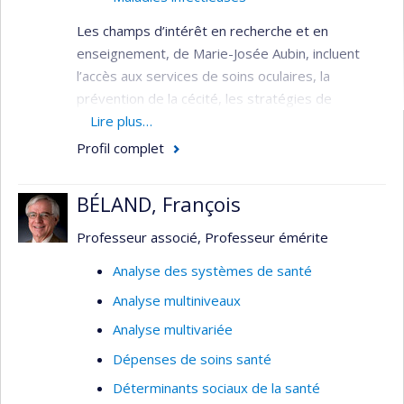
Les champs d’intérêt en recherche et en
enseignement, de Marie-Josée Aubin, incluent
l’accès aux services de soins oculaires, la
prévention de la cécité, les stratégies de
dépistage en ophtalmologie et l’étude des
Lire plus…
maladies oculaires infectieuses et inflammatoires.
Profil complet
Marie-Josée Aubin détient un doctorat en
médecine et une spécialité en ophtalmologie. Elle
BÉLAND, François
enseigne aussi au Département de médecine
Professeur associé, Professeur émérite
sociale et préventive de l’École de santé publique
de l’Université de Montréal (ESPUM), ainsiq qu'à
Analyse des systèmes de santé
l’École d’optométrie.
Analyse multiniveaux
Thèmes de recherche
Analyse multivariée
Accessibilité aux services de santé
Dépenses de soins santé
ophtalmologiques dans différents
Déterminants sociaux de la santé
systèmes de soins