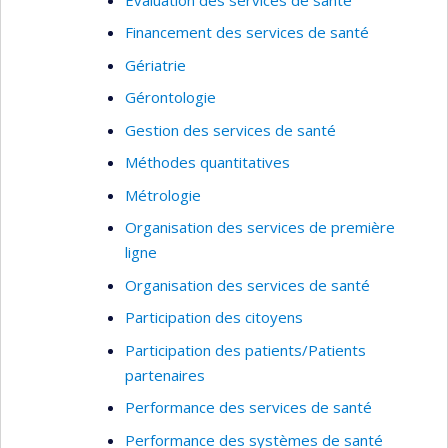
global/mondial, à soutenir, par divers moyens,
Financement des services de santé
l’autonomisation, en santé et en droit, de la
femme, de la fille et de l’adolescente dans la
Gériatrie
Francophonie.
Gérontologie
Pour y arriver, elle a recours à divers moyens,
Gestion des services de santé
dont le renforcement de ressources humaines et
Méthodes quantitatives
institutionnelles et la création d’une plateforme
Métrologie
numérique favorisant l’interaction et les échanges
de compétences entre les ressources humaines,
Organisation des services de première
matérielles et institutionnelles dans la
ligne
francophonie.
Organisation des services de santé
Participation des citoyens
Participation des patients/Patients
partenaires
Performance des services de santé
Performance des systèmes de santé