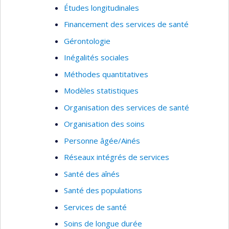
Études longitudinales
Programme québécois d’investigation
Financement des services de santé
multicentrique de la dégénérescence
Gérontologie
rétinienne liée à l’âge
Inégalités sociales
Étude concertée des mélanomes oculaires
Méthodes quantitatives
Programme de dépistage de la
rétinopathie diabétique par télémédecine
Modèles statistiques
Utilisation des services de santé;
Organisation des services de santé
Connaissances, attitudes et expériences
Organisation des soins
des services de santé oculaire chez des
Personne âgée/Ainés
sujets atteints de dégénérescence
maculaire liée à l’âge (DMLA)
Réseaux intégrés de services
Santé des aînés
Santé des populations
Services de santé
Soins de longue durée