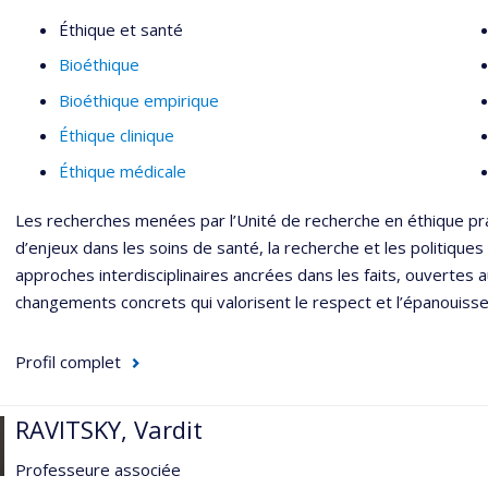
Epigenome Consortium (IHEC). Il est professeur adjoint au dé
Éthique et santé
(DMSP) et le responsable des programmes de bioéthique de l'É
Bioéthique
(ESPUM). Il est également affilié comme chercheur au Centre
Bioéthique empirique
cochercheur au Centre de recherche en éthique (CRÉ).
Éthique clinique
Son chantier de recherche principal porte sur les questions de
Éthique médicale
légaux et sociétaux liés au développement des sciences complé
une approche "multi-omique" en recherche et en santé. Il s'in
Les recherches menées par l’Unité de recherche en éthique p
découlant de l'
exceptionnalisme génétique
et de l'absence de loi
d’enjeux dans les soins de santé, la recherche et les politiqu
recherche et les technologies émergentes en épigénétique, mi
approches interdisciplinaires ancrées dans les faits, ouvertes 
des renseignements sur la biologie, la santé et la vie de pers
changements concrets qui valorisent le respect et l’épanouiss
À ce jour, ses travaux de recherche ont porté sur plusieurs thè
et biologiques de santé, l'identification de risques pour la prote
Profil complet
stigmatisation et de pratiques discriminatoires sur la base de v
éthique et sociale de nouvelles technologies liées à la procréat
RAVITSKY, Vardit
consommateurs, l'utilisation de l'intelligence artificielle et la 
diverses approches méthodologiques, aussi bien conceptuelles 
Professeure associée
expérience avec l'étude de type Delphi, une méthode à devis mi