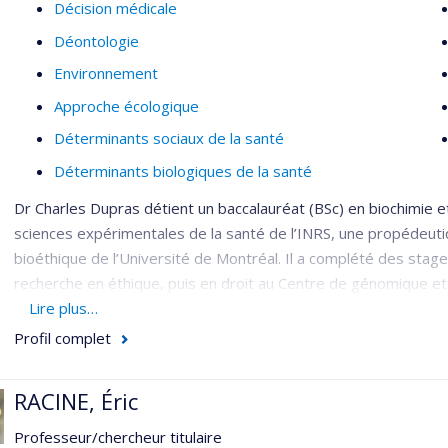
Décision médicale
Déontologie
Environnement
Approche écologique
Déterminants sociaux de la santé
Déterminants biologiques de la santé
Dr Charles Dupras détient un baccalauréat (BSc) en biochimie e
sciences expérimentales de la santé de l’INRS, une propédeuti
bioéthique de l’Université de Montréal. Il a complété des sta
recherche en éthique, puis en droit au Centre de génomique et po
travaillé comme conseiller principal en éthique de la recherche 
Lire plus…
recherche, pour les organismes fédéraux de financement de la
Profil complet
Dr Dupras a siégé comme éthicien au conseil scientifique de l’In
sociaux (INESSS) et au comité d’éthique de la recherche de San
RACINE, Éric
Canada (ASPC). Il siège présentement aux comités aviseurs de
Professeur/chercheur titulaire
l’Observatoire international de la discrimination génétique, et