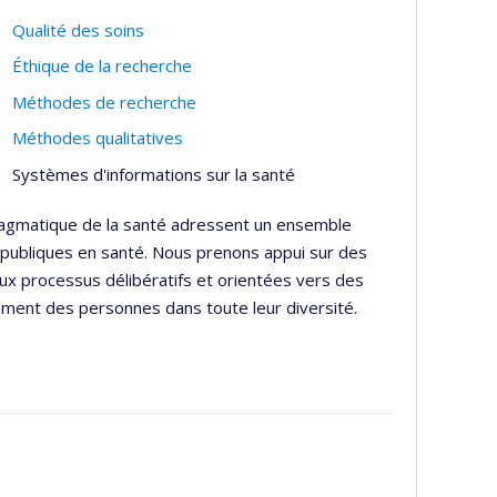
partement de médecine sociale et préventive
Qualité des soins
cole de santé publique de l'Université de Montréal
Éthique de la recherche
 de recherche en santé publique (CReSP) et comme
Méthodes de recherche
Méthodes qualitatives
 nature épistémologique et les enjeux éthiques,
Systèmes d'informations sur la santé
mentaires à la génétique et de la transition vers
téresse de façon générale aux problématiques
ragmatique de la santé adressent un ensemble
s, politiques ou lignes directrices encadrant la
es publiques en santé. Nous prenons appui sur des
crobiomique, et autres sciences pouvant fournir
aux processus délibératifs et orientées vers des
onnes ou de groupes.
ement des personnes dans toute leur diversité.
mes comme la relation entre les inégalités sociales
ction de la vie privée, la prévention de la
ariants ou marqueurs biologiques, l'acceptabilité
ion, les tests offerts directement aux
gestion de crises de santé publique. Il a emprunté
qu'empiriques. Il a développé une solide
xte (qualitative et quantitative) permettant de