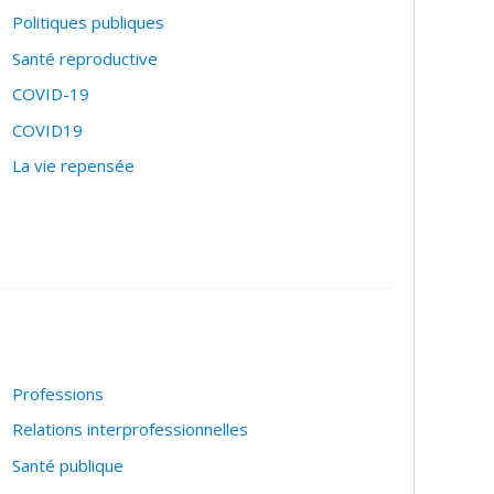
Politiques publiques
jeux précis.
Santé reproductive
istémique de la bioéthique comme champ d'étude et
COVID-19
ndir son exploration de l'impact de biais de toutes
des technologies, mais aussi la réflexion et les
COVID19
té", il espère également promouvoir le dialogue et
La vie repensée
ironnementale.
Professions
Relations interprofessionnelles
Santé publique