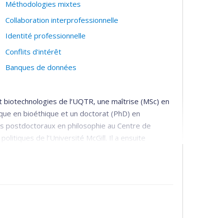
Méthodologies mixtes
Collaboration interprofessionnelle
Identité professionnelle
Conflits d'intérêt
Banques de données
t biotechnologies de l’UQTR, une maîtrise (MSc) en
que en bioéthique et un doctorat (PhD) en
ges postdoctoraux en philosophie au Centre de
litiques de l’Université McGill. Il a ensuite
au Secrétariat sur la conduite responsable de la
 recherche (IRSC, CRSH, CRSNG).
stitut national d’excellence en santé et services
té Canada et de l’Agence de la santé publique du
 la Revue canadienne de bioéthique et de
 au Bioethics Workgroup de l’International Human