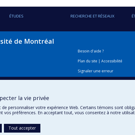
ÉTUDES
RECHERCHE ET RÉSEAUX
É
rsité de Montréal
Besoin d'aide ?
Plan du site
|
Accessibilité
Signaler une erreur
Boîte à outils
ecter la vie privée
Téléchargez les logos de l'E
t de personnaliser votre expérience Web. Certains témoins sont oblig
ent vos préférences. En acceptant tout, vous consentez à notre utili
Tout accepter