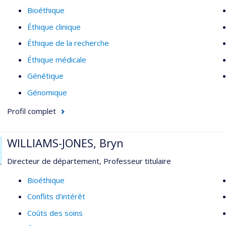
Bioéthique
consulter des experts et des parties prenantes sur des en
Éthique clinique
Dr Dupras s'intéresse par ailleurs à la question du statut ép
Éthique de la recherche
de pratique. Au cours des prochaines années, il compte approfo
sortes pouvant affecter la recherche scientifique, l'application 
Éthique médicale
discussions en bioéthique. À l'ère de l'approche "une seule san
Génétique
la réflexion au croisement de la bioéthique et de l'éthique env
Génomique
Profil complet
WILLIAMS-JONES, Bryn
Directeur de département, Professeur titulaire
Bioéthique
Conflits d'intérêt
Coûts des soins