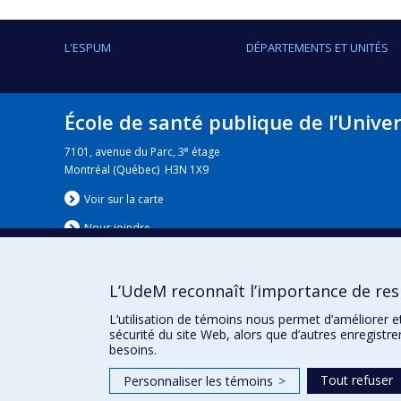
L'ESPUM
DÉPARTEMENTS ET UNITÉS
École de santé publique de l’Unive
e
7101, avenue du Parc, 3
étage
Montréal (Québec) H3N 1X9
Voir sur la carte
Nous jo
i
ndre
L’UdeM reconnaît l’importance de resp
Nouvelles
|
Événement
L’utilisation de témoins nous permet d’améliorer e
sécurité du site Web, alors que d’autres enregistr
besoins.
Tout refuser
Personnaliser les témoins
>