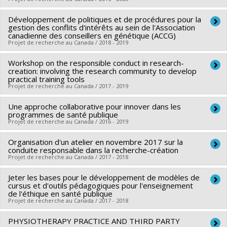
Sources de financement :
CRSH/Conseil de recherches en
sciences humaines du Canada
Développement de politiques et de procédures pour la
Chercheur principal :
Bryn Williams-Jones
Programmes de subvention :
gestion des conflits d'intérêts au sein de l'Association
PV153480-Subventions de
Co-chercheurs :
François-Joseph Lapointe
,
Philippe Gauthier
canadienne des conseillers en génétique (ACCG)
développement Savoir
Projet de recherche au Canada / 2018 - 2019
Sources de financement :
FRQSC/Fonds de recherche du
Québec - Société et culture (FQRSC)
Workshop on the responsible conduct in research-
Chercheur principal :
Bryn Williams-Jones
Programmes de subvention :
creation: involving the research community to develop
PVXXXXXX-(AC) Actions
Sources de financement :
Association canadienne des
practical training tools
concertées - générique
Projet de recherche au Canada / 2017 - 2019
conseillers en génétique (ACCG)
Programmes de subvention :
La recherche-création (RC) est un domaine émergent à
Une approche collaborative pour innover dans les
Chercheur principal :
Bryn Williams-Jones
programmes de santé publique
l’interface de la recherche universitaire et des activités
Co-chercheurs :
François-Joseph Lapointe
,
Philippe Gauthier
Projet de recherche au Canada / 2016 - 2019
créatrices et est définie par les Fonds de recherche du
Sources de financement :
CRSH/Conseil de recherches en
Québec (FRQ) comme «
les activités ou démarches de
Organisation d'un atelier en novembre 2017 sur la
Chercheur principal :
Réjean Hébert
sciences humaines du Canada
conduite responsable dans la recherche-création
recherche favorisant la création ou l’interprétation d’œuvres
Co-chercheurs :
Pascale Lehoux
,
Bryn Williams-Jones
Programmes de subvention :
Projet de recherche au Canada / 2017 - 2018
PV152160-Subvention
littéraires ou artistiques de quelque type que ce soit
». Les
Sources de financement :
FRQNT/Fonds de recherche du
Connexion
Jeter les bases pour le développement de modèles de
Chercheur principal :
Bryn Williams-Jones
chercheurs de ce domaine hétérogène doivent donc
Québec - Nature et technologies (FQRNT)
cursus et d'outils pédagogiques pour l'enseignement
Co-chercheurs :
François-Joseph Lapointe
satisfaire à des exigences de double expertise qui peuvent
Programmes de subvention :
de l'éthique en santé publique
PVXXXXXX-(FQ) Programme
Projet de recherche au Canada / 2017 - 2018
Sources de financement :
FRQSC/Fonds de recherche du
parfois entrer en conflit. En conséquence, le chercheur-
Samuel-De Champlain (volet Recherche)
Québec - Société et culture (FQRSC)
créateur rencontre dans sa pratique des défis différents du
PHYSIOTHERAPY PRACTICE AND THIRD PARTY
Chercheur principal :
Bryn Williams-Jones