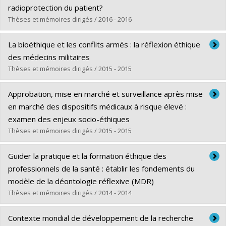
2020- Consultations éthique, Kateri Memorial Hospital
Diplôme obtenu :
Ph. D.
radioprotection du patient?
Centre, Kahnawake
Lien vers le document dans Papyrus
Thèses et mémoires dirigés / 2016 - 2016
2020 Expert éthique,
Favoriser l’adoption de la 5G dans
Diplômé(e) :
Doudenkova, Victoria
La bioéthique et les conflits armés : la réflexion éthique
les secteurs muséal et culturel
, Musée des beaux-arts
Cycle :
Maîtrise
des médecins militaires
de Montréal (MBAM)
Diplôme obtenu :
M.A.
Thèses et mémoires dirigés / 2015 - 2015
Lien vers le document dans Papyrus
Diplômé(e) :
Rochon, Christiane
Approbation, mise en marché et surveillance après mise
Cycle :
Doctorat
en marché des dispositifs médicaux à risque élevé :
Diplôme obtenu :
Ph. D.
examen des enjeux socio-éthiques
Lien vers le document dans Papyrus
Thèses et mémoires dirigés / 2015 - 2015
Diplômé(e) :
Mathieu, Ghislaine
Guider la pratique et la formation éthique des
Cycle :
Doctorat
professionnels de la santé : établir les fondements du
Diplôme obtenu :
Ph. D.
modèle de la déontologie réflexive (MDR)
Lien vers le document dans Papyrus
Thèses et mémoires dirigés / 2014 - 2014
Diplômé(e) :
Potvin, Marie-Josée
Contexte mondial de développement de la recherche