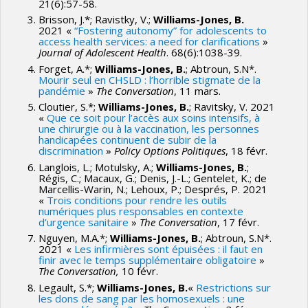
21(6):57-58.
Brisson, J.*; Ravistky, V.;
Williams-Jones, B.
2021 «
“Fostering autonomy” for adolescents to
access health services: a need for clarifications
»
Journal of Adolescent Health
. 68(6):1038-39.
Forget, A.*;
Williams-Jones, B.
; Abtroun, S.N*.
Mourir seul en CHSLD : l’horrible stigmate de la
pandémie
»
The Conversation
, 11 mars.
Cloutier, S.*;
Williams-Jones, B.
; Ravitsky, V. 2021
«
Que ce soit pour l’accès aux soins intensifs, à
une chirurgie ou à la vaccination, les personnes
handicapées continuent de subir de la
discrimination
»
Policy Options Politiques
, 18 févr.
Langlois, L.; Motulsky, A.;
Williams-Jones, B.
;
Régis, C.; Macaux, G.; Denis, J.-L.; Gentelet, K.; de
Marcellis-Warin, N.; Lehoux, P.; Després, P. 2021
«
Trois conditions pour rendre les outils
numériques plus responsables en contexte
d’urgence sanitaire
»
The Conversation
, 17 févr.
Nguyen, M.A.*;
Williams-Jones, B.
; Abtroun, S.N*.
2021 «
Les infirmières sont épuisées : il faut en
finir avec le temps supplémentaire obligatoire
»
The Conversation,
10 févr.
Legault, S.*;
Williams-Jones, B.
«
Restrictions sur
les dons de sang par les homosexuels : une