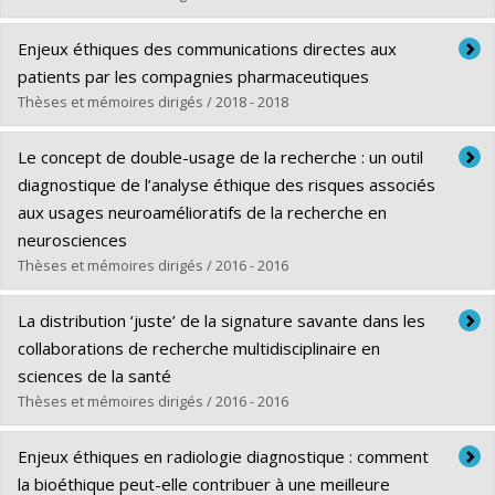
Université de Québec en Ouaouais
Archambault,
Le Journal de Montréal
2022 (16 aout) «
Vers une vaccination ciblée ?
»
Diplômé(e) :
Laliberté, Maude
Consultations
Enjeux éthiques des communications directes aux
Héloïse Archambault,
Le Journal de Montréal
Cycle :
Doctorat
patients par les compagnies pharmaceutiques
2023 (aout) Lecteur externe,
La transformation
Diplôme obtenu :
Ph. D.
Thèses et mémoires dirigés / 2018 - 2018
2022 (29 juin) «
Roe c. Wade invalidé: des données de
numérique du réseau de la santé et des services sociaux
Lien vers le document dans Papyrus
cycle menstruel potentiellement incriminantes
» Hénia
en vue d’intégrer l’intelligence artificielle : une
Diplômé(e) :
Bélisle-Pipon, Jean-Christophe
Le concept de double-usage de la recherche : un outil
Ould-Hammou,
La Presse
perspective éthique
, Commission de l’éthique en
Cycle :
Doctorat
diagnostique de l’analyse éthique des risques associés
science et en technologie (CEST)
Diplôme obtenu :
Ph. D.
aux usages neuroamélioratifs de la recherche en
2021 Formation à l'éthique et à la gouvernance, et
Lien vers le document dans Papyrus
neurosciences
analyse des politiques, Board of Directors,
Elisabeth
Thèses et mémoires dirigés / 2016 - 2016
Fry Society of Greater Toronto
Diplômé(e) :
Voarino, Nathalie
La distribution ‘juste’ de la signature savante dans les
2020-2022 Formation à l'éthique et à la gouvernance,
Cycle :
Maîtrise
collaborations de recherche multidisciplinaire en
et analyse des politiques, Board of Directors,
Diplôme obtenu :
M.A.
sciences de la santé
Canadian Fertility and Andrology Society
Lien vers le document dans Papyrus
Thèses et mémoires dirigés / 2016 - 2016
2020 (oct.) Evaluation de rapport,
Private Pay Genetic
Testing Report
, Canadian Association of Genetic
Diplômé(e) :
Smith, Elise
Enjeux éthiques en radiologie diagnostique : comment
Counsellors (CAGC)
Cycle :
Doctorat
la bioéthique peut-elle contribuer à une meilleure