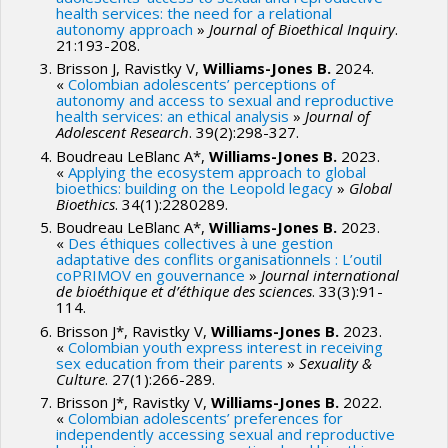
developed throughout the five-year timeframe. The Core
user-friendly tools for debating and pondering the direction
health services: the need for a relational
Project consists in examining the development of award-
taken by technological change in health care. Intervening
autonomy approach
»
Journal of Bioethical Inquiry
.
21:193-208.
winning innovations of three Canadian health technology
earlier in the development of health technology may not
Brisson J, Ravistky V,
Williams-Jones B.
2024.
companies by means of onsite observation of design
only help reduce undesirable effects, but may also pave the
«
Colombian adolescents’ perceptions of
autonomy and access to sexual and reproductive
activities, interviews with designers and executives,
way for the design of more valuable innovations.
health services: an ethical analysis
»
Journal of
interviews and focus groups with external stakeholders
Adolescent Research
. 39(2):298-327.
(R&D funders, health care providers, patient
Boudreau LeBlanc A*,
Williams-Jones B.
2023.
«
Applying the ecosystem approach to global
representatives, journalists, etc.) and document analysis. By
bioethics: building on the Leopold legacy
»
Global
bridging two perspectives that rarely cross-fertilize each
Bioethics
. 34(1):2280289.
other (the industry and the health care system) this
Boudreau LeBlanc A*,
Williams-Jones B.
2023.
«
Des éthiques collectives à une gestion
research program will inform health innovation design and
adaptative des conflits organisationnels : L’outil
coPRIMOV en gouvernance
»
Journal international
policy, research on knowledge transfer and qualitative
de bioéthique et d’éthique des sciences
. 33(3):91-
research methods.
114.
Brisson J*, Ravistky V,
Williams-Jones B.
2023.
«
Colombian youth express interest in receiving
sex education from their parents
»
Sexuality &
Culture
. 27(1):266-289.
Brisson J*, Ravistky V,
Williams-Jones B.
2022.
«
Colombian adolescents’ preferences for
independently accessing sexual and reproductive