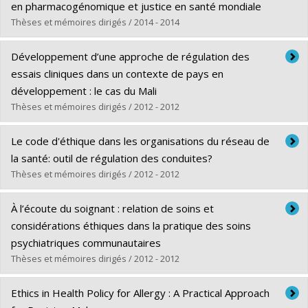
Cycle :
Doctorat
en pharmacogénomique et justice en santé mondiale
Diplôme obtenu :
Ph. D.
Thèses et mémoires dirigés / 2014 - 2014
Lien vers le document dans Papyrus
Diplômé(e) :
Olivier, Catherine
Développement d’une approche de régulation des
Cycle :
Doctorat
essais cliniques dans un contexte de pays en
Diplôme obtenu :
Ph. D.
développement : le cas du Mali
Lien vers le document dans Papyrus
Thèses et mémoires dirigés / 2012 - 2012
Diplômé(e) :
Maïga, Diadié
Le code d'éthique dans les organisations du réseau de
Cycle :
Doctorat
la santé: outil de régulation des conduites?
Diplôme obtenu :
Ph. D.
Thèses et mémoires dirigés / 2012 - 2012
Lien vers le document dans Papyrus
Diplômé(e) :
Poirier, Yves
À l’écoute du soignant : relation de soins et
Cycle :
Maîtrise
considérations éthiques dans la pratique des soins
Diplôme obtenu :
M.A.
psychiatriques communautaires
Lien vers le document dans Papyrus
Thèses et mémoires dirigés / 2012 - 2012
Diplômé(e) :
Cauchon, Marc
Ethics in Health Policy for Allergy : A Practical Approach