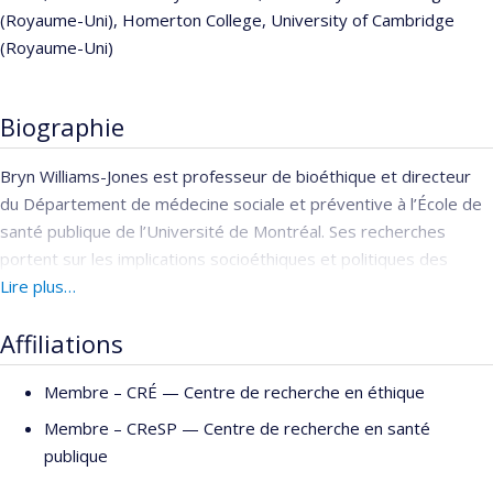
(Royaume-Uni), Homerton College, University of Cambridge
(Royaume-Uni)
Biographie
Bryn Williams-Jones est professeur de bioéthique et directeur
du Département de médecine sociale et préventive à l’École de
santé publique de l’Université de Montréal. Ses recherches
portent sur les implications socioéthiques et politiques des
innovations en santé et en technologie, avec une attention
Lire plus…
particulière portée aux conflits d’intérêts, à la gouvernance
Affiliations
institutionnelle et à la responsabilité professionnelle dans la
recherche et la pratique universitaires. Une part importante de
Membre –
CRÉ — Centre de recherche en éthique
ses travaux concerne la conduite responsable en recherche,
notamment l’élaboration de cadres éthiques, la formation et le
Membre –
CReSP — Centre de recherche en santé
développement d’outils d’aide à la décision pour les situations où
publique
les conflits ne peuvent être entièrement résolus ou éliminés. Il