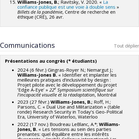
Williams-Jones, B.
; Ravitsky, V. 2020. «
La
confiance publique est une voie à double sens
»
Billets de la pandémie
, Centre de recherche en
éthique (CRÉ), 26 avr.
Communications
Tout déplier
Présentations au congrès (* étudiants)
2024 (6 févr.) Gingras-Royer N.; Nemargut J.;
Williams-Jones B.
« Identifier et implanter les
meilleures pratiques d’inclusivité by design :
Projet pilote avec le développement du projet
e
‘Edge A-Eye’ »
22
Symposium scientifique sur
l’incapacité visuelle et la réadaptation
, Montréal
2023 (27 févr.)
Williams-Jones, B.
; Roff, H.;
Parsons, C. « Dual Use and Militarization » (table
ronde) Research Security in Today’s Geo-Political
Era, University of Waterloo, Waterloo
2022 (17 nov.) Boudreau LeBlanc, A.*;
Williams-
Jones, B.
« Les tensions au sein des parties
prenantes: quel équilibre entre les intérêts
divergents » (invité)
Colloque international: Les