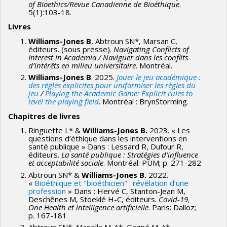
of Bioethics/Revue Canadienne de Bioéthique
.
5(1):103-18.
Livres
Williams-Jones B
, Abtroun SN*, Marsan C,
éditeurs. (sous presse).
Navigating Conflicts of
Interest in Academia /
Naviguer dans les conflits
d’intérêts en milieu universitaire
. Montréal.
Williams-Jones B
. 2025.
Jouer le jeu académique :
des règles explicites pour uniformiser les règles du
jeu
/
Playing the Academic Game: Explicit rules to
level the playing field
. Montréal : BrynStorming.
Chapitres de livres
Ringuette L* &
Williams-Jones B.
2023. « Les
questions d’éthique dans les interventions en
santé publique » Dans : Lessard R, Dufour R,
éditeurs.
La santé publique : Stratégies d’influence
et acceptabilité sociale
. Montréal: PUM; p. 271-282
Abtroun SN* &
Williams-Jones B.
2022.
«
Bioéthique et "bioéthicien" : révélation d’une
profession
» Dans : Hervé C, Stanton-Jean M,
Deschênes M, Stoeklé H-C, éditeurs.
Covid-19,
One Health et intelligence artificielle
. Paris: Dalloz;
p. 167-181