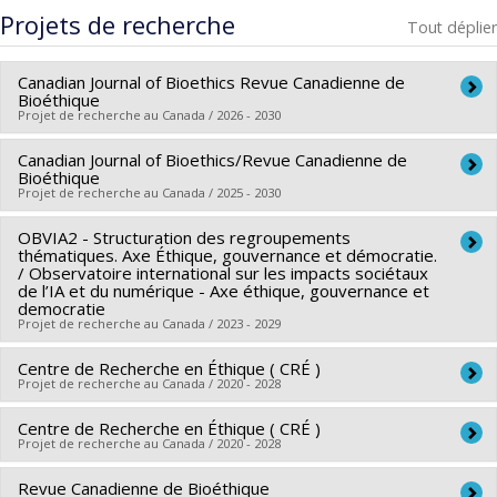
Cycle :
Maîtrise
Projets de recherche
Tout déplier
Diplôme obtenu :
M.A.
Lien vers le document dans Papyrus
Canadian Journal of Bioethics Revue Canadienne de
Bioéthique
Projet de recherche au Canada / 2026 - 2030
Canadian Journal of Bioethics/Revue Canadienne de
Chercheur principal :
Bryn Williams-Jones
Bioéthique
Sources de financement :
CRSH/Conseil de recherches en
Projet de recherche au Canada / 2025 - 2030
sciences humaines du Canada
OBVIA2 - Structuration des regroupements
Chercheur principal :
Bryn Williams-Jones
Programmes de subvention :
PVX31065-Aide aux revues
thématiques. Axe Éthique, gouvernance et démocratie.
Sources de financement :
FRQSC/Fonds de recherche du
savantes et de transfert -- Subvention générale
/ Observatoire international sur les impacts sociétaux
de l’IA et du numérique - Axe éthique, gouvernance et
Québec - Société et culture (FQRSC)
democratie
Programmes de subvention :
PVXXXXXX-(RE) Soutien
Projet de recherche au Canada / 2023 - 2029
publication de revues et de transfert de connaissance (conf,
Centre de Recherche en Éthique ( CRÉ )
Chercheur principal :
Lyse Langlois
coll, revues etc...)
Projet de recherche au Canada / 2020 - 2028
Co-chercheurs :
Bryn Williams-Jones
Sources de financement :
FRQSC/Fonds de recherche du
Centre de Recherche en Éthique ( CRÉ )
Chercheur principal :
Ryoa Chung
,
Christine Tappolet
Projet de recherche au Canada / 2020 - 2028
Québec - Société et culture (FQRSC)
Co-chercheurs :
Charles Blattberg
,
Mira Johri
,
Stéphane
Programmes de subvention :
PVXXXXXX-Observatoire
Rousseau
,
Éric Racine
,
Bryn Williams-Jones
,
Frédéric
Revue Canadienne de Bioéthique
Chercheur principal :
Ryoa Chung
,
Christine Tappolet