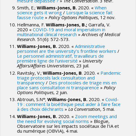
mesure dépassée ?
»
The Conversation
. 3 févr.
Smith, E.;
Williams-Jones, B.
2020. «
When
science gets it wrong
/
Lorsque la science fait
fausse route
»
Policy Options Politiques
, 12 nov.
Hellmanna, F.
Williams-Jones, B.;
Garrafa, V.
2020 «
COVID-19 and moral imperialism in
multinational clinical research
»
Archives of Medical
Research
. 51(6): 572-573.
Williams-Jones, B.
2020. «
Administrative
personnel are the university’s frontline workers
/
Le personnel administratif, travailleurs de
première ligne de l’université
»
University
Affairs/Affaires Universitaires
, 23 juil.
Ravitsky, V.;
Williams-Jones, B
. 2020. «
Pandemic
triage protocols lack consultation and
transparency
/
Des protocoles de triage mis en
place sans consultation ni transparence
»
Policy
Options Politiques
, 2 juin.
Abtroun, S.N*;
Williams-Jones, B.
2020. «
Covid-
19 : comment la bioéthique peut aider à faire face
à des choix déchirants
»
La Conversation
, 5 mai.
Williams-Jones, B.
2020. «
Zoom meetings and
the need for evolving social norms
» Blogue,
Observatoire sur les impacts sociétaux de l’IA et
du numérique (OBVIA), 4 mai.