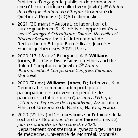
éthiciens d’engager le public et de promouvoir
e
une réflexion critique collective » (invité)
4
édition
du colloque étudiant
en éthique
, Université de
Québec à Rimouski (UQAR), Rimouski
2021 (30 mars) « Autorat, collaboration et
autorégulation en SHS : défis et opportunités »
(invité)
Intégrité Scientifique, Fausses Nouvelles et
Réseaux Sociaux
, Institut International de
Recherche en Ethique Biomédicale, Journées
Franco-québécoises 2021, Paris
2020 (17-18 nov.) Bourgault, A. &
Williams-
Jones, B.
« Case Discussions on Ethics and the
th
Role of Compliance » (invité)
4
Annual
Pharmaceutical Compliance Congress Canada
,
Montréal
2020 (7 nov.)
Williams-Jones, B.;
Lefeuvre, K. «
Démocratie, communication politique et
participation des citoyens en période de
pandémie » (table ronde)
Questions d’éthique :
L’éthique à l’épreuve de la pandémie
, Association
Éthica et Université de Nantes, Nantes, France
2020 (21 fév.) « Des questions sur l’éthique de la
recherche? Réponses d’un bioéthicien! » (invité)
Journée annuelle de la recherche 2020
,
Département d’obstétrique-gynécologie, Faculté
de médecine, Université de Montréal, Montréal