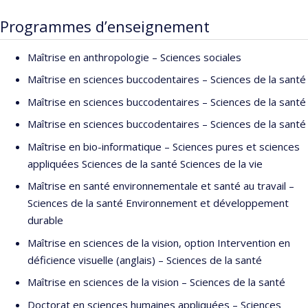
est éditeur en chef de la
Revue canadienne de bioéthique
et
Programmes d’enseignement
l’auteur du livre en libre accès
Jouer le jeu académique
. Sur son
blogue bilingue (anglais/français)
BrynStorming
, il écrit sur la
Maîtrise en anthropologie – Sciences sociales
bioéthique, la vie universitaire et le leadership.
Maîtrise en sciences buccodentaires – Sciences de la santé
Maîtrise en sciences buccodentaires – Sciences de la santé
Maîtrise en sciences buccodentaires – Sciences de la santé
Maîtrise en bio-informatique – Sciences pures et sciences
appliquées Sciences de la santé Sciences de la vie
Maîtrise en santé environnementale et santé au travail –
Sciences de la santé Environnement et développement
durable
Maîtrise en sciences de la vision, option Intervention en
déficience visuelle (anglais) – Sciences de la santé
Maîtrise en sciences de la vision – Sciences de la santé
Doctorat en sciences humaines appliquées – Sciences