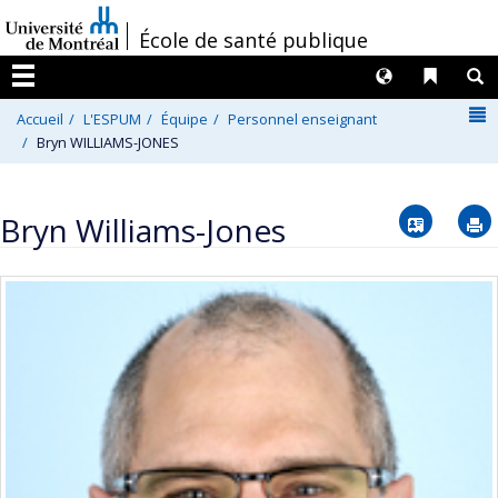
Passer
/
École de santé publique
au
contenu
Langues
Liens 
R
Menu
N
Accueil
L'ESPUM
Équipe
Personnel enseignant
Bryn WILLIAMS-JONES
Vcard
Bryn Williams-Jones