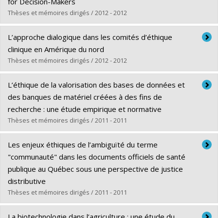
Cycle :
Maîtrise
for Decision-Makers
Diplôme obtenu :
M.A.
Thèses et mémoires dirigés / 2012 - 2012
Lien vers le document dans Papyrus
Diplômé(e) :
Behrmann, Jason
L’approche dialogique dans les comités d’éthique
Cycle :
Doctorat
clinique en Amérique du nord
Diplôme obtenu :
Ph. D.
Thèses et mémoires dirigés / 2012 - 2012
Lien vers le document dans Papyrus
Diplômé(e) :
Blais, Julie
L’éthique de la valorisation des bases de données et
Cycle :
Maîtrise
des banques de matériel créées à des fins de
Diplôme obtenu :
M.A.
recherche : une étude empirique et normative
Lien vers le document dans Papyrus
Thèses et mémoires dirigés / 2011 - 2011
Diplômé(e) :
Smith, Elise
Les enjeux éthiques de l’ambiguïté du terme
Cycle :
Maîtrise
"communauté" dans les documents officiels de santé
Diplôme obtenu :
M.A.
publique au Québec sous une perspective de justice
Lien vers le document dans Papyrus
distributive
Thèses et mémoires dirigés / 2011 - 2011
Diplômé(e) :
Gendron, Karine
La biotechnologie dans l’agriculture : une étude du