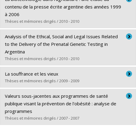
Cycle :
Maîtrise
contenu de la presse écrite argentine des années 1999
Diplôme obtenu :
M.A.
à 2006
Lien vers le document dans Papyrus
Thèses et mémoires dirigés / 2010 - 2010
Diplômé(e) :
Nunez, Mariana
Analysis of the Ethical, Social and Legal Issues Related
Cycle :
Maîtrise
to the Delivery of the Prenatal Genetic Testing in
Diplôme obtenu :
M.A.
Argentina
Lien vers le document dans Papyrus
Thèses et mémoires dirigés / 2010 - 2010
Diplômé(e) :
Martin, Carolina E.
La souffrance et les vieux
Cycle :
Maîtrise
Thèses et mémoires dirigés / 2009 - 2009
Diplôme obtenu :
M.A.
Diplômé(e) :
Pennors, Marcel
Lien vers le document dans Papyrus
Valeurs sous-jacentes aux programmes de santé
Cycle :
Maîtrise
publique visant la prévention de l'obésité : analyse de
Diplôme obtenu :
M.A.
programmes
Lien vers le document dans Papyrus
Thèses et mémoires dirigés / 2007 - 2007
Diplômé(e) :
Dansereau-Trahan, Émilie