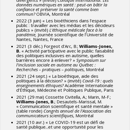
données numériques en santé : peut-on bâtir la
confiance et préserver la santé comme bien
commun?
OBVIA, Montréal
2022 (3 juin) « Les bioéthiciens dans l’espace
public : travailler avec les médias et les décideurs
publics » (invité)
L’éthique médicale face à la
pandémie,
Journée scientifique de l’Université de
Nantes, Nantes, France
2021 (3 déc.) Forgeot d’Arc, B.;
Williams-Jones,
B.
« Activité participative avec le public: faisabilité
des politiques inclusives en autisme, quelles
barrières encore à enlever? »
Symposium sur
l’inclusion sociale en autisme au Québec :
Recherches – pratiques – politiques
, Montréal
2021 (24 sept.) « La bioéthique, aide des
politiques à la décision? » (invité)
Covid-19 : quels
enseignements éthiques?
Académie Internationale
d’Éthique, Médecine et Politiques Publique, Paris
2021 (29 mai) Cossette Civitella, A.; Marin, M-F.;
Williams-Jones, B.
; Desautels-Marissal, M.
« Communication scientifique et santé mentale »
(table ronde)
Congrès annuel de l’Association des
communicateurs scientifiques
, Montréal
2021 (10 avr.) « Le COVID-19 est un défi de
santé publique...et une opportunité pour les