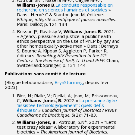
Abtroun SN*, Masella M-A*, Gagné M-A*,
Williams-Jones B.
La conduite responsable en
recherche en sciences humaines et sociales
»
Dans : Hervé C & Stanton Jean M, éditeurs.
Ethique, intégrité scientifique et fausses nouvelles
.
Paris: Dalloz; p. 121-134
Brisson J*, Ravitsky V,
Williams-Jones B.
2021.
« Agency, pleasure and justice: a public health
ethics perspective on the use of PrEP by gay and
other homosexually-active men » Dans : Bernays
S, Bourne A, Kippax S, Aggleton P, Parker R,
st
éditeurs.
Remaking HIV Prevention in the 21
Century: The Promise of TasP, U=U and PrEP
. Cham,
Switzerland: Springer; p. 131-144
Publications sans comité de lecture
(Blogue hebdomadaire,
BrynStorming
, depuis févr
2023)
Bier, N.; Rialle, V.; Djellal, A.; Jean, M.; Brissonneau,
C.;
Williams-Jones, B.
2022 «
La personne âgée
‘assistée technologiquement’ : quels défis
éthiques?
»
Canadian Journal of Bioethics / Revue
Canadienne de Bioéthique
. 5(2):171-83.
Williams-Jones, B.
; Abtroun, S.N*. 2021 « “Let’s
test crazy ideas!” A laboratory for experimental
bioethics »
The American Journal of Bioethics
.