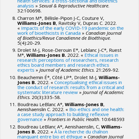
health services: a cross-sectional and bioethics
analysis
»
Sexual & Reproductive Healthcare
.
32:100698.
Charron M*, Bélisle-Pipon J-C, Couture V,
Williams-Jones B
, Ravitsky V, Dupras C. 2022.
«
Impacts of the early COVID-19 pandemic on the
work of bioethicists in Canada
»
Canadian Journal
of Bioethics/Revue Canadienne de Bioéthique
.
5(4):20-29.
Drolet M-J, Rose-Derouin E*, Leblanc J-C*, Ruest
M*,
Williams-Jones B.
2022. «
Ethical Issues in
research: perceptions of researchers, research
ethics board members and research ethics
experts
»
Journal of Academic Ethics
. 21:269-92.
Beauchemin É*, Côté LP*, Drolet M-J,
Williams-
Jones B.
2022. «
Conceptualising ethical issues in
the conduct of research: results from a critical and
systematic literature review
»
Journal of Academic
Ethics
. 20(3):335-58.
Boudreau LeBlanc A*,
Williams-Jones B
,
Aenishaenslin C. 2022. «
Bio-ethics and one health:
a case study approach to building reflexive
governance
»
Frontiers in Public Health
. 10:648593
Boudreau LeBlanc A*, Aenishaenslin, C,
Williams-
Jones B.
2022. «
À la recherche du chaînon
manquant entre bio et éthique
»
Canadian Journal