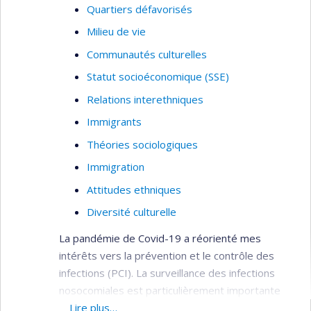
Quartiers défavorisés
Milieu de vie
Communautés culturelles
Statut socioéconomique (SSE)
Relations interethniques
Immigrants
Théories sociologiques
Immigration
Attitudes ethniques
Diversité culturelle
La pandémie de Covid-19 a réorienté mes
intérêts vers la prévention et le contrôle des
infections (PCI). La surveillance des infections
nosocomiales est particulièrement importante
considérant que les patients hospitalisés sont
Lire plus…