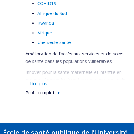
COVID19
Afrique du Sud
Rwanda
Afrique
Une seule santé
Amélioration de l'accès aux services et de soins
de santé dans les populations vulnérables.
Innover pour la santé maternelle et infantile en
Afrique - Apprendre à mettre en œuvre des soins
Lire plus…
de santé primaires intégrés, centrés sur la
Profil complet
communauté et axés sur la santé reproductive et
infantile dans les contextes post-conflit.
Intervention intégrée visant à réduire le risque
de diabète de type 2 chez les femmes
défavorisées après le diabète gestationnel en
École de santé publique de l’Université