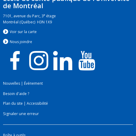
Afrique du Sud
de Montréal
Intégration d'une approche des systèmes de
e
7101, avenue du Parc, 3
étage
santé à la prestation des services de santé
Montréal (Québec) H3N 1X9
maternelle : recherche transdisciplinaire au
Voir sur la carte
Rwanda et en Afrique du Sud.
Nous jo
i
ndre
Nouvelles
|
Événement
Besoin d'aide ?
Plan du site
|
Accessibilité
Signaler une erreur
Boîte à outils