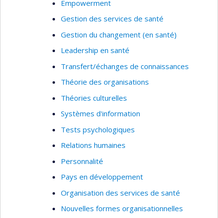
Empowerment
intervenants par l'entremise du jeu sérieux
Gestion des services de santé
(serious gaming).
Gestion du changement (en santé)
En tant que sociologue spécialisée en relations
Leadership en santé
ethniques et immigration et comme socio-
épidémiologiste, je m'intéresse particulièrement
Transfert/échanges de connaissances
aux déterminants sociaux de la santé. Afin de
Théorie des organisations
bien surveiller la santé des populations et les
Théories culturelles
inégalités sociales de la santé, il est nécessaire
Systèmes d'information
de correctement mesurer les déterminants
sociaux. Je me suis spécialisée dans le
Tests psychologiques
développement d'indices de défavorisation et de
Relations humaines
vulnérabilité sur la base d'indicateurs
Personnalité
publiquement disponibles et ce, à très petite
échelle géographique.
Pays en développement
Organisation des services de santé
Nouvelles formes organisationnelles