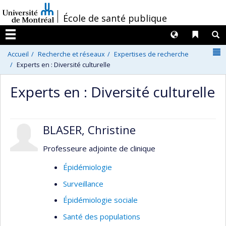
Passer
/
École de santé publique
au
contenu
Langues
Liens 
R
Menu
N
Accueil
Recherche et réseaux
Expertises de recherche
Experts en : Diversité culturelle
Experts en : Diversité culturelle
BLASER, Christine
Professeure adjointe de clinique
Épidémiologie
Surveillance
Épidémiologie sociale
Santé des populations