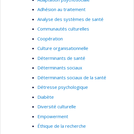
Secteurs d'intervention
Adhésion au traitement
Analyse des systèmes de santé
Santé publique (public et privé)
Communautés culturelles
Institutions universitaires
Coopération
Projets d’assistance technique et de
coopération internationale
Culture organisationnelle
Gouvernance publique
Déterminants de santé
PME et commerces de détail
Déterminants sociaux
Organisations sans but lucratif
Déterminants sociaux de la santé
Détresse psychologique
Diabète
Diversité culturelle
Empowerment
Éthique de la recherche