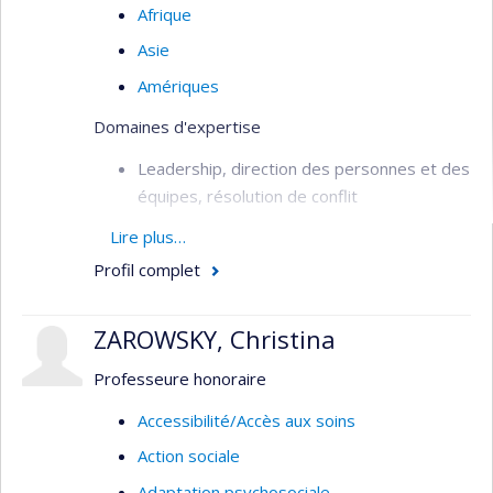
Afrique
Asie
Amériques
Domaines d'expertise
Leadership, direction des personnes et des
équipes, résolution de conflit
Management stratégique et
Lire plus…
organisationnel
Profil complet
Formation continue, andragogie et
technopédagogie
ZAROWSKY, Christina
Gestion administrative et développement
Professeure honoraire
d’affaires
Accessibilité/Accès aux soins
Gestion en contexte international et
interculturel
Action sociale
Coaching de carrière
Adaptation psychosociale