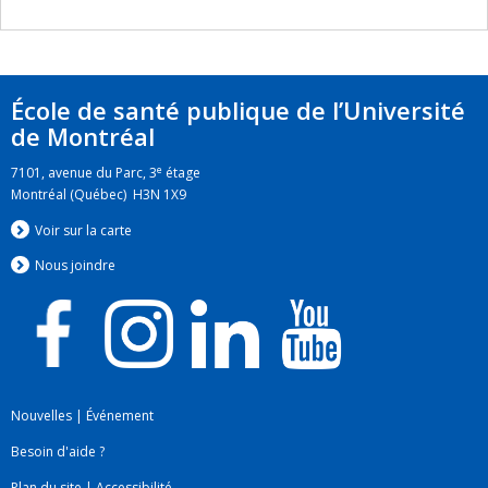
technopédagogie
Gestion administrative et développement
d’affaires
École de santé publique de l’Université
Gestion en contexte international et
de Montréal
interculturel
e
7101, avenue du Parc, 3
étage
Coaching de carrière
Montréal (Québec) H3N 1X9
Secteurs d'intervention
Voir sur la carte
Santé publique (public et privé)
Nous jo
i
ndre
Institutions universitaires
Projets d’assistance technique et de
coopération internationale
Gouvernance publique
Nouvelles
|
Événement
PME et commerces de détail
Besoin d'aide ?
Organisations sans but lucratif
Plan du site
|
Accessibilité