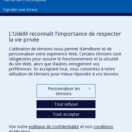
Signaler une erreur
Boîte à outils
L’UdeM reconnaît l’importance de respecter
la vie privée
Téléchargez les logos de l'ESPUM
L’utilisation de témoins nous permet d’améliorer et de
personnaliser votre expérience Web. Certains témoins sont
obligatoires pour assurer le fonctionnement et la sécurité
du site Web, alors que d’autres enregistrent vos
préférences. En acceptant tout, vous consentez à notre
utilisation de témoins pour mieux répondre à vos besoins.
Personnaliser les
>
témoins
Confidentialité
Tout refuser
Conditions d’utilisation
Tout accepter
Paramètres des témoins
Université de
Montréal
Voir notre
politique de confidentialité
et nos
conditions
d’utilisation
.