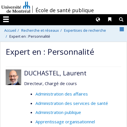
Passer
/
École de santé publique
au
contenu
Langues
Liens 
R
Menu
N
Accueil
Recherche et réseaux
Expertises de recherche
Expert en : Personnalité
Expert en : Personnalité
DUCHASTEL, Laurent
Directeur, Chargé de cours
Administration des affaires
Administration des services de santé
Administration publique
Apprentissage organisationnel