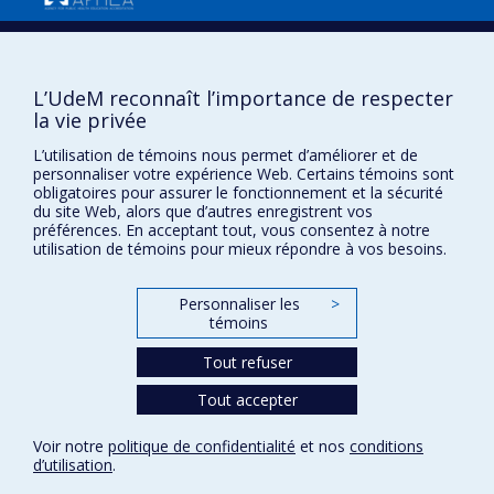
Confidentialité
L’UdeM reconnaît l’importance de respecter
Conditions d’utilisation
la vie privée
Paramètres des témoins
Université de
L’utilisation de témoins nous permet d’améliorer et de
Montréal
personnaliser votre expérience Web. Certains témoins sont
obligatoires pour assurer le fonctionnement et la sécurité
du site Web, alors que d’autres enregistrent vos
préférences. En acceptant tout, vous consentez à notre
utilisation de témoins pour mieux répondre à vos besoins.
Personnaliser les
>
témoins
Tout refuser
Tout accepter
Voir notre
politique de confidentialité
et nos
conditions
d’utilisation
.