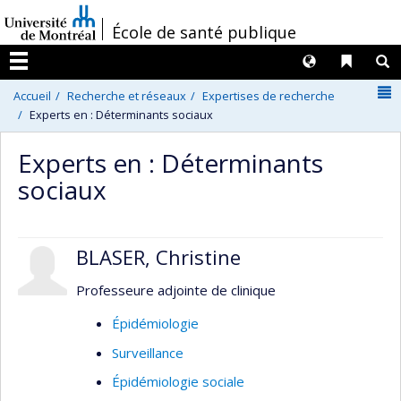
Passer
/
École de santé publique
au
contenu
Langues
Liens 
R
Menu
N
Accueil
Recherche et réseaux
Expertises de recherche
Experts en : Déterminants sociaux
Experts en : Déterminants
sociaux
BLASER, Christine
Professeure adjointe de clinique
Épidémiologie
Surveillance
Épidémiologie sociale