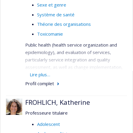
Sexe et genre
Système de santé
Théorie des organisations
Toxicomanie
Public health (health service organization and
epidemiology), and evaluation of services,
particularly service integration and quality
assessment, as well as change implementation,
needs assessment, primary care services,
Lire plus…
service utilization, health systems analysis,
Profil complet
performance indicators, and patient outcomes.
Methods: quantitative (surveys, administrative
FROHLICH, Katherine
databases, outcome studies), qualitative (case
study designs, program evaluation), and mixed-
Professeure titulaire
method investigations, all involving close
Adolescent
partnerships with clinicians and decision-makers.