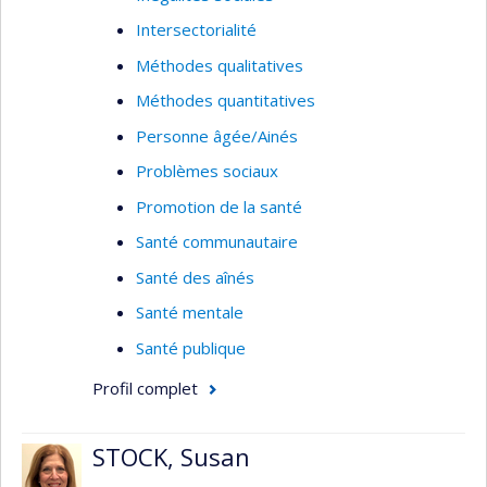
Intersectorialité
D’autres travaux méthodologiques
explorent le potentiel des méthodes
Méthodes qualitatives
économétriques de modélisation hédonique
Méthodes quantitatives
comme outil de caractérisation des
Personne âgée/Ainés
externalités environnementales influençant
les comportements liés à la santé et la
Problèmes sociaux
santé des populations.
Promotion de la santé
Champs d'expertise
: épidémiologie spatiale;
Santé communautaire
géomatique; systèmes d'information
Santé des aînés
géographique; analyse spatiale; cartographie des
Santé mentale
maladies
Santé publique
Profil complet
STOCK, Susan