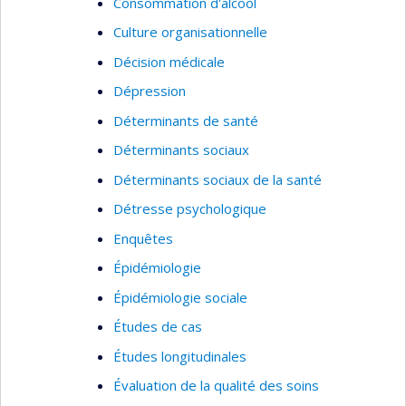
objectif de diffuser les connaissances
Consommation d'alcool
concernant les services périnataux et
Culture organisationnelle
préscolaires les plus efficaces afin
Décision médicale
d’améliorer ces services.
Dépression
Je suis également directrice de trois groupes de
Déterminants de santé
recherche : l'
Observatoire pour l'Éducation et la
Santé des enfants
, Le
Groupe de Recherche sur
Déterminants sociaux
l'Inadaptation Psychosociale chez l'enfant
et le
Déterminants sociaux de la santé
Réseau Périnatologie
.
Détresse psychologique
Enquêtes
Épidémiologie
Épidémiologie sociale
Études de cas
Études longitudinales
Évaluation de la qualité des soins