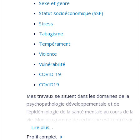
Sexe et genre
Statut socioéconomique (SSE)
Stress
Tabagisme
Tempérament
Violence
Vulnérabilité
COVID-19
COVID19
Mes travaux se situent dans les domaines de la
psychopathologie développementale et de
l’épidémiologie de la santé mentale au cours de la
vie. Mon programme de recherche est centré sur
l’étude de la transmission intergénérationnelle
Lire plus…
des facteurs de risque pour les problèmes de
Profil complet