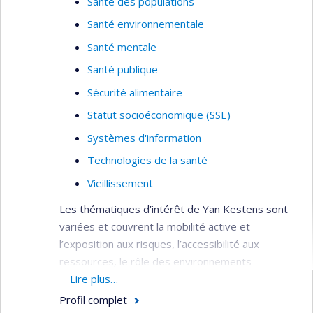
Santé des populations
Santé environnementale
Santé mentale
Santé publique
Sécurité alimentaire
Statut socioéconomique (SSE)
Systèmes d'information
Technologies de la santé
Vieillissement
Les thématiques d’intérêt de Yan Kestens sont
variées et couvrent la mobilité active et
l’exposition aux risques, l’accessibilité aux
ressources, le rôle des environnements
alimentaires, le vieillissement et la santé mentale.
Lire plus…
Profil complet
Développement et application d’outils de