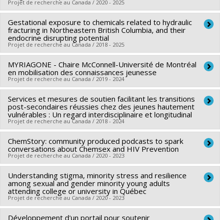
Projet de recherche au Canada / 2020 - 2025
Fraser
,
Marie-Soleil Cloutier
,
Mariana Brussoni
,
Patricia
Programmes de subvention :
PVXXXXXX-Subvention
Collins
,
Evelyne de Leeuw
,
Ian Janssen
d'engagement partenarial
Gestational exposure to chemicals related to hydraulic
Chercheur principal :
Véronique Dupéré
Sources de financement :
fracturing in Northeastern British Columbia, and their
IRSC/Instituts de recherche en
Co-chercheurs :
Michel Janosz
,
Alain Marchand
,
Éric
endocrine disrupting potential
santé du Canada
Projet de recherche au Canada / 2018 - 2025
Lacourse
,
Isabelle Archambault
,
Katherine Frohlich
,
Nancy
Programmes de subvention :
PVXXXXXX-(PJT) Subvention
Beauregard
,
Éric Dion
,
Anne-Sophie Denault
,
David Litalien
MYRIAGONE - Chaire McConnell-Université de Montréal
Chercheur principal :
Marc-André Verner
Projet
Sources de financement :
en mobilisation des connaissances jeunesse
CRSH/Conseil de recherches en
Co-chercheurs :
Michèle Bouchard
,
Katherine Frohlich
,
Sami
Projet de recherche au Canada / 2019 - 2024
sciences humaines du Canada
Haddad
,
Maryse Bouchard
,
Delphine Bosson-Rieutort
,
Programmes de subvention :
PVXXXXXX-Subvention Savoir
Services et mesures de soutien facilitant les transitions
Chercheur principal :
Sarah Fraser
,
Isabelle Archambault
,
Cathy Vaillancourt
,
Pierre Ayotte
,
Géraldine Delbès
,
post-secondaires réussies chez des jeunes hautement
Katherine Frohlich
,
Véronique Dupéré
,
Nancy Beauregard
Jonathan Chevrier
vulnérables : Un regard interdisciplinaire et longitudinal
,
Thomas J. Sanderson
,
Raymond Copes
,
Projet de recherche au Canada / 2018 - 2024
Sources de financement :
Université de Montréal
Élyse Caron-Beaudoin
Programmes de subvention :
PVXXXXXX-F.Internes de
Sources de financement :
IRSC/Instituts de recherche en
ChemStory: community produced podcasts to spark
Chercheur principal :
Véronique Dupéré
Recherche. -- Cas Spéciaux du VRR ( FDGEN006)
conversations about Chemsex and HIV Prevention
santé du Canada
Co-chercheurs :
Michel Janosz
,
Alain Marchand
,
Éric
Projet de recherche au Canada / 2020 - 2023
Programmes de subvention :
PVXXXXXX-(PJT) Subvention
Lacourse
,
Isabelle Archambault
,
Katherine Frohlich
,
Nancy
Understanding stigma, minority stress and resilience
Projet
Chercheur principal :
Olivier Ferlatte
Beauregard
,
Frédéric Nault-Brière (In memoriam)
,
Éric
among sexual and gender minority young adults
Co-chercheurs :
Katherine Frohlich
,
Mathieu Goyette
,
Jorge
Dion
attending college or university in Québec
Projet de recherche au Canada / 2020 - 2023
Florès-Aranda
,
Daniel Grace
,
Eric Mykhalovskiy
,
Travis
Sources de financement :
FRQSC/Fonds de recherche du
Salway
,
Maxime Blanchette
Québec - Société et culture (FQRSC)
Développement d'un portail pour soutenir
Chercheur principal :
Olivier Ferlatte