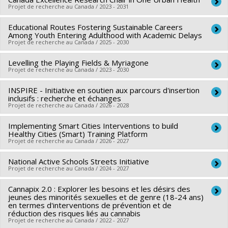
Projet de recherche au Canada / 2023 - 2031
Educational Routes Fostering Sustainable Careers
Chercheur principal :
Evelyne de Leeuw
Among Youth Entering Adulthood with Academic Delays
Co-chercheurs :
Louise Potvin
,
Michèle Bouchard
,
Katherine
Projet de recherche au Canada / 2025 - 2030
Frohlich
,
Yan Kestens
,
Juan Torres
,
Sébastien Lord
,
Cécile
Levelling the Playing Fields & Myriagone
Chercheur principal :
Véronique Dupéré
Aenishaenslin
,
Evelyne Brie
,
Martin Trépanier
Projet de recherche au Canada / 2023 - 2030
Co-chercheurs :
Éric Lacourse
,
Isabelle Archambault
,
Sources de financement :
SPIIE/Secrétariat des
Katherine Frohlich
,
Nancy Beauregard
,
Sarah Fraser
,
INSPIRE - Initiative en soutien aux parcours d'insertion
Chercheur principal :
Katherine Frohlich
programmes interorganismes à l’intention des
inclusifs : recherche et échanges
Elizabeth Olivier
,
Kristel Tardif-Grenier
,
Éric Dion
,
Anne-
Co-chercheurs :
Nancy Beauregard
,
Marie-Soleil Cloutier
,
établissements
Projet de recherche au Canada / 2026 - 2028
Sophie Denault
,
David Litalien
,
Julie Marcotte
Patricia Collins
Programmes de subvention :
PVXXXXXX-Chaire d'excellence
Implementing Smart Cities Interventions to build
Chercheur principal :
Véronique Dupéré
Sources de financement :
CRSH/Conseil de recherches en
Sources de financement :
IRSC/Instituts de recherche en
en recherche du Canada
Healthy Cities (Smart) Training Platform
Co-chercheurs :
Pierre Noreau
,
Isabelle Archambault
,
sciences humaines du Canada
santé du Canada
Projet de recherche au Canada / 2026 - 2027
Katherine Frohlich
,
Nancy Beauregard
,
Geneviève Mercille
,
Programmes de subvention :
PVXXXXXX-Subvention Savoir
Programmes de subvention :
PVXX5647-(MOP) Subvention
National Active Schools Streets Initiative
Chercheur principal :
David Ma
Pierre Canisius Kamanzi
,
Tonino Esposito
,
Sarah Fraser
,
de fonctionnement incluant les subventions de
Projet de recherche au Canada / 2024 - 2027
Co-chercheurs :
Katherine Frohlich
Sophie Tremblay-Hébert
,
Elizabeth Olivier
,
Jean Nikiema
,
fonctionnement programmatiques (général)
Sources de financement :
IRSC/Instituts de recherche en
Cannapix 2.0 : Explorer les besoins et les désirs des
Chercheur principal :
Mariana Brussoni
,
Patricia Collins
,
Rosanne Blanchet
,
Laëtitia Renée
,
Kristel Tardif-Grenier
,
jeunes des minorités sexuelles et de genre (18-24 ans)
santé du Canada
Raktim Mitra
Fabian Lange
,
Simon Larose
,
Marie-Hélène Véronneau-
en termes d'interventions de prévention et de
Programmes de subvention :
réduction des risques liés au cannabis
Co-chercheurs :
Katherine Frohlich
McArdle
,
Catherine Ratelle
,
François Poulin
,
Isabelle Plante
Projet de recherche au Canada / 2022 - 2027
Sources de financement :
Agence de santé publique du