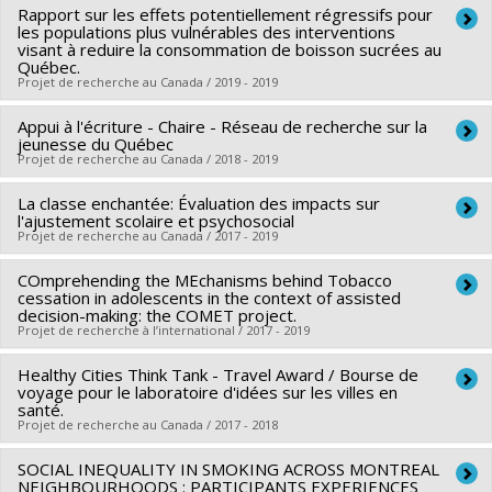
santé du Canada
Rapport sur les effets potentiellement régressifs pour
Chercheur principal :
Véronique Dupéré
Programmes de subvention :
les populations plus vulnérables des interventions
PVXXXXXX-Subventions pour
Co-chercheurs :
Alain Lesage
,
Isabelle Archambault
,
visant à reduire la consommation de boisson sucrées au
réunion, planification et dissémination
Québec.
Katherine Frohlich
,
Luigi De Benedictiss
,
Éric Dion
Projet de recherche au Canada / 2019 - 2019
Sources de financement :
IRSC/Instituts de recherche en
santé du Canada
Appui à l'écriture - Chaire - Réseau de recherche sur la
Chercheur principal :
Katherine Frohlich
jeunesse du Québec
Programmes de subvention :
PVXXXXXX-Subventions pour
Sources de financement :
INSPQ/Institut national de santé
Projet de recherche au Canada / 2018 - 2019
réunion, planification et dissémination
publique du Québec
La classe enchantée: Évaluation des impacts sur
Chercheur principal :
Nancy Beauregard
Programmes de subvention :
l'ajustement scolaire et psychosocial
Co-chercheurs :
Katherine Frohlich
,
Véronique Dupéré
,
Projet de recherche au Canada / 2017 - 2019
Sarah Fraser
COmprehending the MEchanisms behind Tobacco
Chercheur principal :
Véronique Dupéré
Sources de financement :
CRSH/Conseil de recherches en
cessation in adolescents in the context of assisted
Co-chercheurs :
Katherine Frohlich
,
Anne-Sophie Denault
sciences humaines du Canada
decision-making: the COMET project.
Projet de recherche à l’international / 2017 - 2019
Sources de financement :
CRSH/Conseil de recherches en
Programmes de subvention :
PVXXXXXX-FGR – Subvention
sciences humaines du Canada
de recherche institutionnelle
Healthy Cities Think Tank - Travel Award / Bourse de
Co-chercheurs :
Katherine Frohlich
,
Yan Kestens
Programmes de subvention :
voyage pour le laboratoire d'idées sur les villes en
PVXXXXXX-Subvention
santé.
d'engagement partenarial
Projet de recherche au Canada / 2017 - 2018
SOCIAL INEQUALITY IN SMOKING ACROSS MONTREAL
Chercheur principal :
Katherine Frohlich
NEIGHBOURHOODS : PARTICIPANTS EXPERIENCES