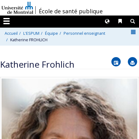
Passer
/
École de santé publique
au
contenu
Langues
Liens 
R
Menu
N
Accueil
L'ESPUM
Équipe
Personnel enseignant
Katherine FROHLICH
Vcard
Katherine Frohlich