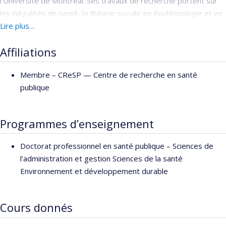
l’Université de Montréal. Ses travaux de recherche portent sur
les inégalités de santé, la théorie sociale en épidémiologie et en
promotion de la santé et la sociologie du tabagisme. Ces
Lire plus…
publications les plus récentes se penchent sur les enjeux
Affiliations
théoriques et conceptuels entre la recherche sur les quartiers et
la recherche populationnelle, de même que sur les enjeux liés au
Membre –
CReSP — Centre de recherche en santé
tabagisme et aux inégalités sociales. Elle détient un doctorat en
publique
santé publique de l’Université de Montréal.
Programmes d’enseignement
Doctorat professionnel en santé publique – Sciences de
l'administration et gestion Sciences de la santé
Environnement et développement durable
Cours donnés