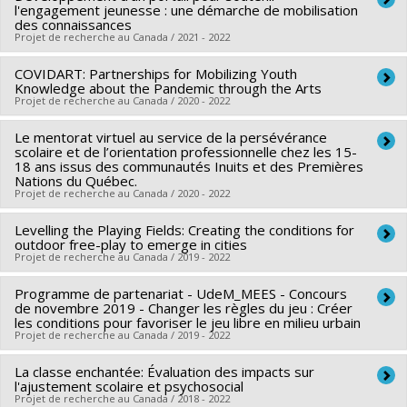
Sources de financement :
l'engagement jeunesse : une démarche de mobilisation
IRSC/Instituts de recherche en
Programmes de subvention :
PVXXXXXX-(AC) Action
Co-chercheurs :
Katherine Frohlich
,
Grégory Moullec
,
des connaissances
santé du Canada
concertée : Prog de rech sur la persévérance et la réussite
Projet de recherche au Canada / 2021 - 2022
Geneviève Gariépy
,
Jorge Florès-Aranda
Programmes de subvention :
PVXXXXXX-Subvention
scolaires
Sources de financement :
CRSH/Conseil de recherches en
COVIDART: Partnerships for Mobilizing Youth
Chercheur principal :
Isabelle Archambault
catalyseur
sciences humaines du Canada
Knowledge about the Pandemic through the Arts
Co-chercheurs :
Katherine Frohlich
,
Nancy Beauregard
,
Projet de recherche au Canada / 2020 - 2022
Programmes de subvention :
PV153480-Subventions de
Véronique Dupéré
,
Sarah Fraser
développement Savoir
Le mentorat virtuel au service de la persévérance
Chercheur principal :
Katherine Frohlich
,
Sarah Fraser
Sources de financement :
CRSH/Conseil de recherches en
scolaire et de l’orientation professionnelle chez les 15-
Co-chercheurs :
Isabelle Archambault
,
Nancy Beauregard
,
sciences humaines du Canada
18 ans issus des communautés Inuits et des Premières
Nations du Québec.
Véronique Dupéré
Programmes de subvention :
PV152160-Subvention
Projet de recherche au Canada / 2020 - 2022
Sources de financement :
CRSH/Conseil de recherches en
Connexion
sciences humaines du Canada
Levelling the Playing Fields: Creating the conditions for
Chercheur principal :
Sarah Fraser
outdoor free-play to emerge in cities
Programmes de subvention :
PVXXXXXX-Subvention
Co-chercheurs :
Isabelle Archambault
,
Katherine Frohlich
,
Projet de recherche au Canada / 2019 - 2022
d'engagement partenarial - COVID19 Initiative spéciale
Jrène Rahm
,
Nancy Beauregard
,
Véronique Dupéré
,
Programme de partenariat - UdeM_MEES - Concours
Sources de financement :
IRSC/Instituts de recherche en
Treena Delormier
de novembre 2019 - Changer les règles du jeu : Créer
santé du Canada
Sources de financement :
les conditions pour favoriser le jeu libre en milieu urbain
Université de Montréal
Projet de recherche au Canada / 2019 - 2022
Programmes de subvention :
PVXX5647-(MOP) Subvention
Programmes de subvention :
PVXXXXXX-FEI sans restriction
de fonctionnement incluant les subventions de
La classe enchantée: Évaluation des impacts sur
Chercheur principal :
Katherine Frohlich
fonctionnement programmatiques (général)
l'ajustement scolaire et psychosocial
Sources de financement :
Université de Montréal
Projet de recherche au Canada / 2018 - 2022