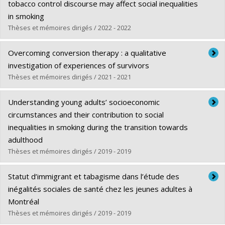
tobacco control discourse may affect social inequalities
in smoking
Thèses et mémoires dirigés / 2022 - 2022
Diplômé(e) :
Lapalme, Josée
Overcoming conversion therapy : a qualitative
Cycle :
Doctorat
investigation of experiences of survivors
Diplôme obtenu :
Ph. D.
Thèses et mémoires dirigés / 2021 - 2021
Lien vers le document dans Papyrus
Diplômé(e) :
Dromer, Elisabeth
Understanding young adults’ socioeconomic
Cycle :
Maîtrise
circumstances and their contribution to social
Diplôme obtenu :
M. Sc.
inequalities in smoking during the transition towards
Lien vers le document dans Papyrus
adulthood
Thèses et mémoires dirigés / 2019 - 2019
Diplômé(e) :
Gagné, Thierry
Statut d’immigrant et tabagisme dans l’étude des
Cycle :
Doctorat
inégalités sociales de santé chez les jeunes adultes à
Diplôme obtenu :
Ph. D.
Montréal
Lien vers le document dans Papyrus
Thèses et mémoires dirigés / 2019 - 2019