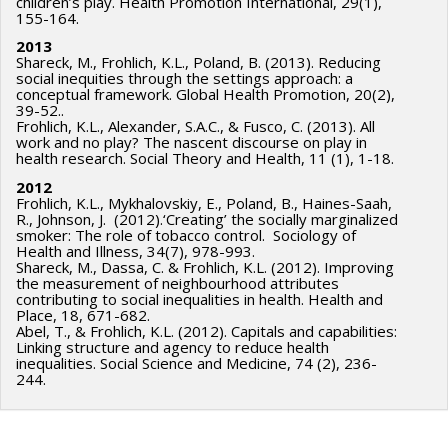
children’s play. Health Promotion International, 29(1),
155-164.
2013
Shareck, M., Frohlich, K.L., Poland, B. (2013). Reducing
social inequities through the settings approach: a
conceptual framework. Global Health Promotion, 20(2),
39-52..
Frohlich, K.L., Alexander, S.A.C., & Fusco, C. (2013). All
work and no play? The nascent discourse on play in
health research. Social Theory and Health, 11 (1), 1-18.
2012
Frohlich, K.L., Mykhalovskiy, E., Poland, B., Haines-Saah,
R., Johnson, J. (2012).‘Creating’ the socially marginalized
smoker: The role of tobacco control. Sociology of
Health and Illness, 34(7), 978-993.
Shareck, M., Dassa, C. & Frohlich, K.L. (2012). Improving
the measurement of neighbourhood attributes
contributing to social inequalities in health. Health and
Place, 18, 671-682.
Abel, T., & Frohlich, K.L. (2012). Capitals and capabilities:
Linking structure and agency to reduce health
inequalities. Social Science and Medicine, 74 (2), 236-
244.