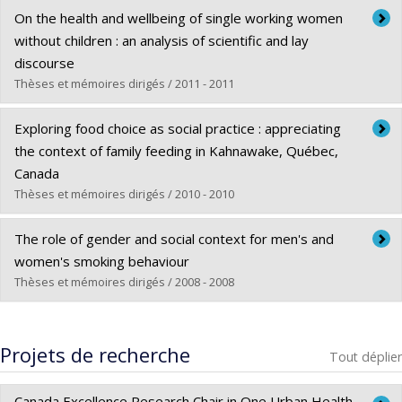
Diplômé(e) :
Shareck, Martine
On the health and wellbeing of single working women
Cycle :
Doctorat
without children : an analysis of scientific and lay
Diplôme obtenu :
Ph. D.
discourse
Lien vers le document dans Papyrus
Thèses et mémoires dirigés / 2011 - 2011
Diplômé(e) :
Engler, Kim
Exploring food choice as social practice : appreciating
Cycle :
Doctorat
the context of family feeding in Kahnawake, Québec,
Diplôme obtenu :
Ph. D.
Canada
Lien vers le document dans Papyrus
Thèses et mémoires dirigés / 2010 - 2010
Diplômé(e) :
Delormier, Treena
The role of gender and social context for men's and
Cycle :
Doctorat
women's smoking behaviour
Diplôme obtenu :
Ph. D.
Thèses et mémoires dirigés / 2008 - 2008
Lien vers le document dans Papyrus
Diplômé(e) :
Alexander, Stephanie
Cycle :
Maîtrise
Projets de recherche
Tout déplier
Diplôme obtenu :
M. Sc.
Lien vers le document dans Papyrus
Canada Excellence Research Chair in One Urban Health