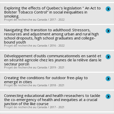
Programmes de subvention :
PVXXXXXX-FEI sans restriction
Exploring the effects of Quebec's legislation " An Act to
Chercheur principal :
Véronique Dupéré
Bolster Tobacco Control" in social inequalities in
Co-chercheurs :
Isabelle Archambault
,
Katherine Frohlich
,
smoking.
Projet de recherche au Canada / 2017 - 2022
Anne-Sophie Denault
Sources de financement :
CRSH/Conseil de recherches en
Navigating the transition to adulthood: Stressors,
Chercheur principal :
Katherine Frohlich
sciences humaines du Canada
resources and adjustment among urban and rural high
Co-chercheurs :
Jennifer O'Loughlin
,
Kristin Voigt
,
Rebecca
school dropouts, high school graduates and college-
Programmes de subvention :
PVX99097-Subvention de
bound youth
Haines-Saah
Projet de recherche au Canada / 2016 - 2022
développement de partenariat
Sources de financement :
IRSC/Instituts de recherche en
santé du Canada , IRSCC/Institut de recherche de la Société
Développement d’outils communicationnels en santé et
Chercheur principal :
Véronique Dupéré
en sécurité agricole chez les jeunes de la relève dans le
canadienne du cancer
Co-chercheurs :
Michel Janosz
,
Alain Marchand
,
Éric
secteur porcin
Projet de recherche au Canada / 2019 - 2021
Programmes de subvention :
PVXX5647-(MOP) Subvention
Lacourse
,
Isabelle Archambault
,
Katherine Frohlich
,
de fonctionnement incluant les subventions de
Frédéric Nault-Brière (In memoriam)
,
Éric Dion
Creating the conditions for outdoor free-play to
Chercheur principal :
Nancy Beauregard
fonctionnement programmatiques (général) , PV132873-
Sources de financement :
emerge in cities
CRSH/Conseil de recherches en
Co-chercheurs :
Isabelle Archambault
,
Katherine Frohlich
,
Projet de recherche au Canada / 2018 - 2021
Subventions pour l'innovation
sciences humaines du Canada
Véronique Dupéré
,
Sarah Fraser
Programmes de subvention :
PVXXXXXX-Subvention Savoir
Connecting educational and health reseachers to tackle
Chercheur principal :
Katherine Frohlich
Sources de financement :
Université de Montréal
the co-emergency of health and inequities at a crucial
Co-chercheurs :
Candace Nykiforuk
,
Mariana Brussoni
Programmes de subvention :
junction of the like course
PVXXXXXX-Subvention de
Projet de recherche au Canada / 2017 - 2021
Sources de financement :
IRSC/Instituts de recherche en
valorisation