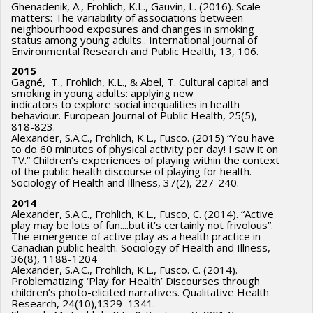
Ghenadenik, A., Frohlich, K.L., Gauvin, L. (2016). Scale
matters: The variability of associations between
neighbourhood exposures and changes in smoking
status among young adults.. International Journal of
Environmental Research and Public Health, 13, 106.
2015
Gagné, T., Frohlich, K.L., & Abel, T. Cultural capital and
smoking in young adults: applying new
indicators to explore social inequalities in health
behaviour. European Journal of Public Health, 25(5),
818-823.
Alexander, S.A.C., Frohlich, K.L., Fusco. (2015) “You have
to do 60 minutes of physical activity per day! I saw it on
TV.” Children’s experiences of playing within the context
of the public health discourse of playing for health.
Sociology of Health and Illness, 37(2), 227-240.
2014
Alexander, S.A.C., Frohlich, K.L., Fusco, C. (2014). “Active
play may be lots of fun....but it’s certainly not frivolous”.
The emergence of active play as a health practice in
Canadian public health. Sociology of Health and Illness,
36(8), 1188-1204
Alexander, S.A.C., Frohlich, K.L., Fusco. C. (2014).
Problematizing ‘Play for Health’ Discourses through
children’s photo-elicited narratives. Qualitative Health
Research, 24(10),1329–1341.