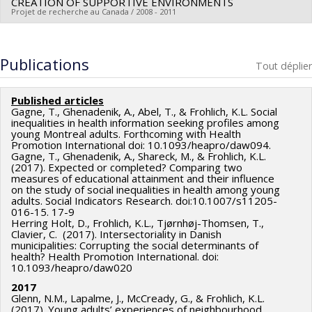
CREATION OF SUPPORTIVE ENVIRONMENTS
Robert O Pihl
,
Céline Le Bourdais
,
Sylvain Bourdon
,
Projet de recherche au Canada / 2008 - 2011
Jacques Ledent
,
Damaris Rose
,
Nong Zhu
,
Benoit Dostie
,
Lucia Benaquisto
,
Michael R. Smith
,
Antonio Ciampi
,
Mark
Chercheur principal :
Katherine Frohlich
Zoccolillo
,
Nancy Mayo
,
Nancy Annette Ross
,
Maida J.
Publications
Tout déplier
Sewitch
,
Giovani Burgos
,
Hope Weiler
,
Marie Robert
,
Pierre-Thomas Léger
,
Gilles Caporossi
,
William Bukowski
,
Published articles
Michel Laroche
,
Petr Hanel
,
Mario Fortin
,
Daniel Parent
,
Gagne, T., Ghenadenik, A., Abel, T., & Frohlich, K.L. Social
inequalities in health information seeking profiles among
Michel Préville
,
Carmen Dionne
,
Elmustapha Najem
,
John
young Montreal adults. Forthcoming with Health
Promotion International doi: 10.1093/heapro/daw094.
Lynch
,
Lindsey John
,
Paul Makdissi
,
John Penrod
,
Lucie
Gagne, T., Ghenadenik, A., Shareck, M., & Frohlich, K.L.
Morin
,
Martine Hébert
,
Guy Lacroix
,
Philip Merrigan
,
(2017). Expected or completed? Comparing two
measures of educational attainment and their influence
Marie-Christine Saint-Jacques
,
Richard Marcoux
,
Pierre
on the study of social inequalities in health among young
Doray
,
Simon Langlois
,
Catherine Des Rivières-Pigeon
,
adults. Social Indicators Research. doi:10.1007/s11205-
016-15. 17-9
Guy Fréchet
,
Lucie Deblois
,
Jean-Yves Duclos
,
Gérard
Herring Holt, D., Frohlich, K.L., Tjørnhøj-Thomsen, T.,
Duhaime
,
Bernard Fortin
,
Louis-Paul Rivest
,
Bruce Shearer
Clavier, C. (2017). Intersectoriality in Danish
municipalities: Corrupting the social determinants of
,
Marius Thériault
,
Charles Bellemare
,
Pierre Ouellette
,
health? Health Promotion International. doi:
Rebecca Fuhrer
,
Robert Pampalon
,
Lise Renaud
,
Pierre
10.1093/heapro/daw020
Drouilly
,
Claude Dumas
,
Pierre Lefebvre
,
Benoît Levesque
2017
Glenn, N.M., Lapalme, J., McCready, G., & Frohlich, K.L.
,
Katherine Lippel
,
Nicolas Marceau
,
André Marchand
,
(2017). Young adults’ experiences of neighbourhood