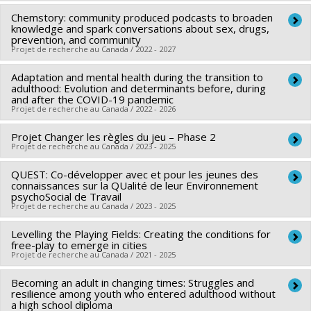
,
Anne-Sophie Denault
,
David Litalien
,
Julie Lane
,
Élise
Canada
Chemstory: community produced podcasts to broaden
Ledoux
,
Sonia Hélie
,
Sylvain Martet
,
Alexa Martin-Storey
,
Chercheur principal :
Olivier Ferlatte
knowledge and spark conversations about sex, drugs,
Programmes de subvention :
Julien Bureau
,
Dale Stack
,
Julie Marcotte
,
Xavier St-Denis
,
Co-chercheurs :
Katherine Frohlich
,
Marie-Pierre Sylvestre
,
prevention, and community
Projet de recherche au Canada / 2022 - 2027
Jaunathan Bilodeau
,
Audrey Dupont
,
William Gilbert
,
Jorge Florès-Aranda
,
Julie-Christine Cotton
,
Mathieu
Charles Fleury
,
Francis Jason Elgar
,
Lisa Serbin
,
Erin Barker
Goyette
Adaptation and mental health during the transition to
Sources de financement :
IRSC/Instituts de recherche en
,
Annie Dubeau
,
Lorna Tumbull
Sources de financement :
adulthood: Evolution and determinants before, during
FRQSC/Fonds de recherche du
santé du Canada
and after the COVID-19 pandemic
Sources de financement :
CRSH/Conseil de recherches en
Québec - Société et culture (FQRSC)
Projet de recherche au Canada / 2022 - 2026
Programmes de subvention :
PVXXXXXX-Subvention de
sciences humaines du Canada
Programmes de subvention :
PVXXXXXX-(AC) Actions
fonctionnement: programme de recherche communautaire
Projet Changer les règles du jeu – Phase 2
Chercheur principal :
Véronique Dupéré
Programmes de subvention :
PV128152-Subvention de
concertées - générique
sur le VIH/sida
Projet de recherche au Canada / 2023 - 2025
Co-chercheurs :
Éric Lacourse
,
Isabelle Archambault
,
partenariat
Katherine Frohlich
,
Nancy Beauregard
,
Sarah Fraser
,
QUEST: Co-développer avec et pour les jeunes des
Chercheur principal :
Katherine Frohlich
connaissances sur la QUalité de leur Environnement
Kristel Tardif-Grenier
,
Simon Larose
,
Isabelle Plante
,
Sources de financement :
Ministère Économie et Innovation
psychoSocial de Travail
Anne-Sophie Denault
Projet de recherche au Canada / 2023 - 2025
,
David Litalien
Programmes de subvention :
PVXXXXXX-Soutien aux
Sources de financement :
CRSH/Conseil de recherches en
organismes de recherche et innovation (PSO) - Volet 2:
Levelling the Playing Fields: Creating the conditions for
Chercheur principal :
Nancy Beauregard
sciences humaines du Canada
Soutien aux projets
free-play to emerge in cities
Co-chercheurs :
Isabelle Archambault
,
Katherine Frohlich
,
Projet de recherche au Canada / 2021 - 2025
Programmes de subvention :
PVX99097-Subvention de
Véronique Dupéré
,
Sarah Fraser
développement de partenariat
Becoming an adult in changing times: Struggles and
Chercheur principal :
Katherine Frohlich
Sources de financement :
CRSH/Conseil de recherches en
resilience among youth who entered adulthood without
Co-chercheurs :
Juan Torres
,
Marie-Pierre Sylvestre
,
Sarah
sciences humaines du Canada
a high school diploma