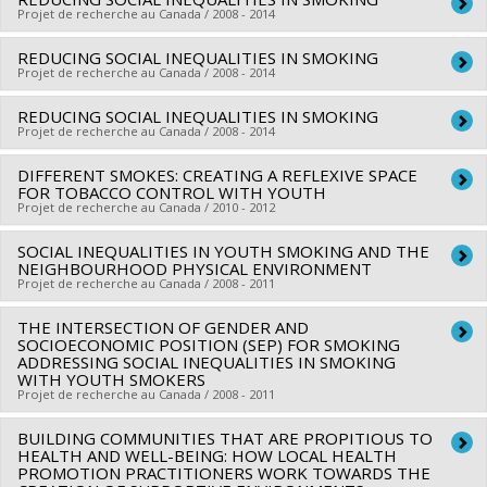
Chercheur principal :
Katherine Frohlich
Alain Lesage
,
Louise Nadeau
,
Richard Ernest Tremblay
,
Projet de recherche au Canada / 2008 - 2014
Linda S. Pagani
,
Claire Durand
,
Mona-Josée Gagnon
,
Lise
REDUCING SOCIAL INEQUALITIES IN SMOKING
Chercheur principal :
Katherine Frohlich
Goulet
,
Thomas LeGrand
,
Marielle Ledoux
,
Jacques Légaré
Projet de recherche au Canada / 2008 - 2014
,
Alain Marchand
,
Louise Séguin
,
Mireille Cyr
,
Pierre Durand
,
Deborah Feldman
,
Olivier Receveur
,
Stéphane Renaud
,
REDUCING SOCIAL INEQUALITIES IN SMOKING
Chercheur principal :
Katherine Frohlich
Projet de recherche au Canada / 2008 - 2014
Michèle Rivard
,
Maria Victoria Zunzunegui
,
Paul Gendreau
,
Sources de financement :
IRSC/Instituts de recherche en
Mark Daniel
,
Cara Tannenbaum
,
Éric Lacourse
,
Marie-
santé du Canada
DIFFERENT SMOKES: CREATING A REFLEXIVE SPACE
Chercheur principal :
Katherine Frohlich
FOR TOBACCO CONTROL WITH YOUTH
France Raynault
,
Jean-Pierre Bonin
,
Patrice Jalette
,
Programmes de subvention :
PVXX5647-(MOP) Subvention
Sources de financement :
IRSC/Instituts de recherche en
Projet de recherche au Canada / 2010 - 2012
Stéphane Moulin
,
Brahim Boudarbat
,
Victor Haines
,
de fonctionnement incluant les subventions de
santé du Canada
Stéphane Guay
SOCIAL INEQUALITIES IN YOUTH SMOKING AND THE
,
Simona Bignami
,
Sylvana Côté
,
Aline
Chercheur principal :
Katherine Frohlich
fonctionnement programmatiques (général)
Programmes de subvention :
PVXXXXXX-(MSH) Bourses de
NEIGHBOURHOOD PHYSICAL ENVIRONMENT
Drapeau
,
Katherine Frohlich
,
Solène Lardoux
,
Manuel
nouveaux chercheurs
Projet de recherche au Canada / 2008 - 2011
Crespo
,
Jean-Michel Cousineau
,
Leroy Stone
,
Paul Bernard
THE INTERSECTION OF GENDER AND
Chercheur principal :
Katherine Frohlich
,
Jake Murdoch
,
Évelyne Lapierre-Adamcyk
,
Jean Marc
SOCIOECONOMIC POSITION (SEP) FOR SMOKING
Brodeur
,
Francois Vaillancourt
,
Jacqueline Oxman-Martinez
,
ADDRESSING SOCIAL INEQUALITIES IN SMOKING
WITH YOUTH SMOKERS
William Coffey
,
Dietlind Stolle
,
Alain Brunet
,
Sylvia Kairouz
,
Projet de recherche au Canada / 2008 - 2011
Katherine Gray-Donald
,
Gilles Paradis
,
Alain Vanasse
,
BUILDING COMMUNITIES THAT ARE PROPITIOUS TO
Chercheur principal :
Katherine Frohlich
Benoît Laplante
,
Éric Latimer
,
Annette Majnemer
,
Frédéric
HEALTH AND WELL-BEING: HOW LOCAL HEALTH
Lesemann
,
Patrick Marier
,
Jean Caron
,
Jorgen Hansen
,
PROMOTION PRACTITIONERS WORK TOWARDS THE