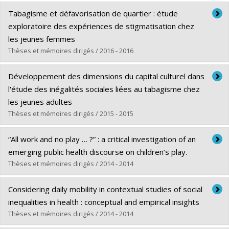
Diplômé(e) :
Tchouaga Tongambou, Zobelle
Tabagisme et défavorisation de quartier : étude
Cycle :
Maîtrise
exploratoire des expériences de stigmatisation chez
Diplôme obtenu :
M. Sc.
les jeunes femmes
Lien vers le document dans Papyrus
Thèses et mémoires dirigés / 2016 - 2016
Diplômé(e) :
McCready, Geneviève
Développement des dimensions du capital culturel dans
Cycle :
Maîtrise
l'étude des inégalités sociales liées au tabagisme chez
Diplôme obtenu :
M. Sc.
les jeunes adultes
Lien vers le document dans Papyrus
Thèses et mémoires dirigés / 2015 - 2015
Diplômé(e) :
Gagné, Thierry
“All work and no play … ?” : a critical investigation of an
Cycle :
Maîtrise
emerging public health discourse on children’s play.
Diplôme obtenu :
M. Sc.
Thèses et mémoires dirigés / 2014 - 2014
Lien vers le document dans Papyrus
Diplômé(e) :
Alexander, Stephanie
Considering daily mobility in contextual studies of social
Cycle :
Doctorat
inequalities in health : conceptual and empirical insights
Diplôme obtenu :
Ph. D.
Thèses et mémoires dirigés / 2014 - 2014
Lien vers le document dans Papyrus