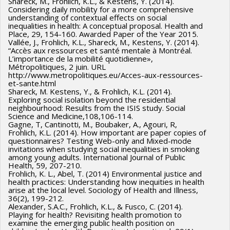
Shareck, M., Frohlich, K.L., & Kestens, Y. (2014).
Considering daily mobility for a more comprehensive
understanding of contextual effects on social
inequalities in health: A conceptual proposal. Health and
Place, 29, 154-160. Awarded Paper of the Year 2015.
Vallée, J., Frohlich, K.L., Shareck, M., Kestens, Y. (2014).
“Accès aux ressources et santé mentale à Montréal.
L’importance de la mobilité quotidienne»,
Métropolitiques, 2 juin. URL
http://www.metropolitiques.eu/Acces-aux-ressources-
et-sante.html
Shareck, M. Kestens, Y., & Frohlich, K.L. (2014).
Exploring social isolation beyond the residential
neighbourhood: Results from the ISIS study. Social
Science and Medicine,108,106-114.
Gagne, T, Cantinotti, M., Boubaker, A., Agouri, R,
Frohlich, K.L. (2014). How important are paper copies of
questionnaires? Testing Web-only and Mixed-mode
invitations when studying social inequalities in smoking
among young adults. International Journal of Public
Health, 59, 207-210.
Frohlich, K. L., Abel, T. (2014) Environmental justice and
health practices: Understanding how inequities in health
arise at the local level. Sociology of Health and Illness,
36(2), 199-212.
Alexander, S.A.C., Frohlich, K.L., & Fusco, C. (2014).
Playing for health? Revisiting health promotion to
examine the emerging public health position on