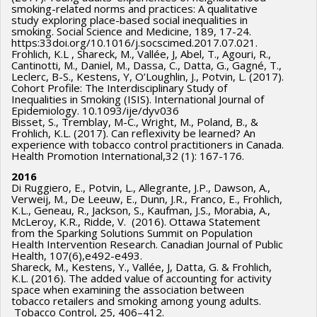
Karen Messing
,
Jocelyne Morin
,
Christa Japel
,
Nathalie
smoking-related norms and practices: A qualitative
study exploring place-based social inequalities in
Bigras
,
Étienne Wasmer
,
Yves Lecomte
,
Jean-Marie
smoking. Social Science and Medicine, 189, 17-24.
Boisvert
,
Jocelyne Giasson
,
Lise St-Laurent
,
Marc Van
https:33doi.org/10.1016/j.socscimed.2017.07.021.
Frohlich, K.L , Shareck, M., Vallée, J, Abel, T., Agouri, R.,
Audenrode
,
Richard Shearmur
,
Denis Harrisson
,
Mircea
Cantinotti, M., Daniel, M., Dassa, C., Datta, G., Gagné, T.,
Leclerc, B-S., Kestens, Y, O’Loughlin, J., Potvin, L. (2017).
Vultur
,
Amélie Quesnel Vallée
,
Rober Platt
,
Michel Boivin
Cohort Profile: The Interdisciplinary Study of
Sources de financement :
FRQSC/Fonds de recherche du
Inequalities in Smoking (ISIS). International Journal of
Epidemiology. 10.1093/ije/dyv036
Québec - Société et culture (FQRSC)
Bisset, S., Tremblay, M-C., Wright, M., Poland, B., &
Programmes de subvention :
PV129894-(RG) Programme
Frohlich, K.L. (2017). Can reflexivity be learned? An
experience with tobacco control practitioners in Canada.
Regroupements stratégiques
Health Promotion International,32 (1): 167-176.
2016
Di Ruggiero, E., Potvin, L., Allegrante, J.P., Dawson, A.,
Verweij, M., De Leeuw, E., Dunn, J.R., Franco, E., Frohlich,
K.L., Geneau, R., Jackson, S., Kaufman, J.S., Morabia, A.,
McLeroy, K.R., Ridde, V. (2016). Ottawa Statement
from the Sparking Solutions Summit on Population
Health Intervention Research. Canadian Journal of Public
Health, 107(6),e492-e493.
Shareck, M., Kestens, Y., Vallée, J, Datta, G. & Frohlich,
K.L. (2016). The added value of accounting for activity
space when examining the association between
tobacco retailers and smoking among young adults.
Tobacco Control, 25, 406–412.