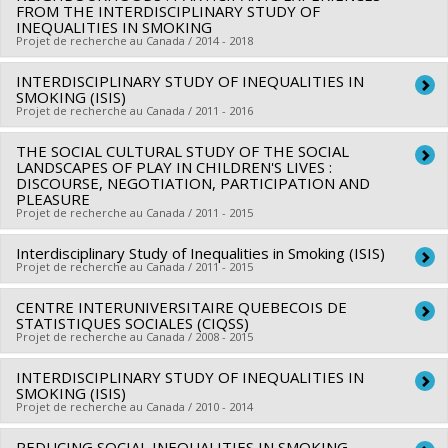
Sources de financement :
IRSC/Instituts de recherche en
FROM THE INTERDISCIPLINARY STUDY OF
INEQUALITIES IN SMOKING
santé du Canada
Projet de recherche au Canada / 2014 - 2018
Programmes de subvention :
INTERDISCIPLINARY STUDY OF INEQUALITIES IN
Chercheur principal :
Katherine Frohlich
SMOKING (ISIS)
Co-chercheurs :
Louise Potvin
,
Yan Kestens
,
Julie Vallée
,
Projet de recherche au Canada / 2011 - 2016
Jeffrey Masuda
THE SOCIAL CULTURAL STUDY OF THE SOCIAL
Chercheur principal :
Katherine Frohlich
Sources de financement :
IRSC/Instituts de recherche en
LANDSCAPES OF PLAY IN CHILDREN'S LIVES :
Co-chercheurs :
Louise Potvin
,
Clément Dassa
,
Mark Daniel
santé du Canada
DISCOURSE, NEGOTIATION, PARTICIPATION AND
PLEASURE
,
Yan Kestens
,
Jennifer O'Loughlin
,
Geetanjali Datta
,
Paul
Programmes de subvention :
PVXX5647-(MOP) Subvention
Projet de recherche au Canada / 2011 - 2015
Bernard
,
Antoine Rode
,
Thomas Abel
,
Bernard-Simon
de fonctionnement incluant les subventions de
Leclerc
Interdisciplinary Study of Inequalities in Smoking (ISIS)
Chercheur principal :
Caroline Fusco
fonctionnement programmatiques (général)
Projet de recherche au Canada / 2011 - 2015
Sources de financement :
IRSC/Instituts de recherche en
Co-chercheurs :
Katherine Frohlich
santé du Canada
Sources de financement :
CRSH/Conseil de recherches en
CENTRE INTERUNIVERSITAIRE QUEBECOIS DE
Chercheur principal :
Katherine Frohlich
STATISTIQUES SOCIALES (CIQSS)
Programmes de subvention :
PVXX5647-(MOP) Subvention
sciences humaines du Canada
Co-chercheurs :
Yan Kestens
Projet de recherche au Canada / 2008 - 2015
de fonctionnement incluant les subventions de
Programmes de subvention :
PVXXXXXX-Subvention
INTERDISCIPLINARY STUDY OF INEQUALITIES IN
fonctionnement programmatiques (général)
Chercheur principal :
Danielle Gauvreau
ordinaire de recherche
SMOKING (ISIS)
Co-chercheurs :
Jean Renaud
,
Claudine Laurier
,
Robert
Projet de recherche au Canada / 2010 - 2014
Bourbeau
,
Andrée Demers
,
Marcel Fournier
,
Lise Gauvin
,
REDUCING SOCIAL INEQUALITIES IN SMOKING