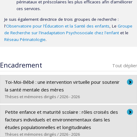
périnataux et préscolaires les plus efficaces afin d’améliorer
ces services.
Je suis également directrice de trois groupes de recherche :
l'
Observatoire pour l'Éducation et la Santé des enfants
, Le
Groupe
de Recherche sur l'Inadaptation Psychosociale chez l'enfant
et le
Réseau Périnatologie
.
Encadrement
Tout déplier
Toi-Moi-Bébé : une intervention virtuelle pour soutenir
la santé mentale des mères
Thèses et mémoires dirigés / 2026 - 2026
Diplômé(e) :
Dessy, Tatiana
Petite enfance et maturité scolaire : rôles croisés des
Cycle :
Doctorat
facteurs individuels et environnementaux dans les
Diplôme obtenu :
Ph. D.
études populationnelles et longitudinales
Lien vers le document dans Papyrus
Thèses et mémoires dirigés / 2026 - 2026