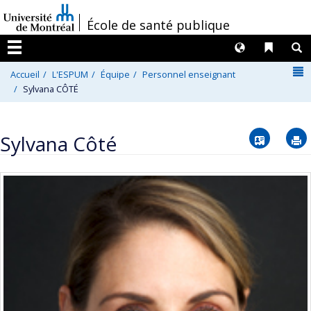
Passer
/
École de santé publique
au
contenu
Langues
Liens 
R
Menu
N
Accueil
L'ESPUM
Équipe
Personnel enseignant
Sylvana CÔTÉ
Vcard
Sylvana Côté