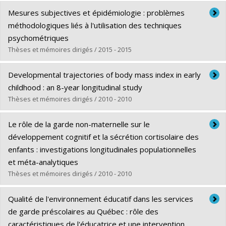
Lien vers le document dans Papyrus
Diplômé(e) :
Pryor, Laura Elizabeth
Mesures subjectives et épidémiologie : problèmes
Cycle :
Doctorat
méthodologiques liés à l'utilisation des techniques
Diplôme obtenu :
Ph. D.
psychométriques
Lien vers le document dans Papyrus
Thèses et mémoires dirigés / 2015 - 2015
Diplômé(e) :
Rouquette, Alexandra
Developmental trajectories of body mass index in early
Cycle :
Doctorat
childhood : an 8-year longitudinal study
Diplôme obtenu :
Ph. D.
Thèses et mémoires dirigés / 2010 - 2010
Lien vers le document dans Papyrus
Diplômé(e) :
Pryor, Laura E.
Le rôle de la garde non-maternelle sur le
Cycle :
Maîtrise
développement cognitif et la sécrétion cortisolaire des
Diplôme obtenu :
M. Sc.
enfants : investigations longitudinales populationnelles
Lien vers le document dans Papyrus
et méta-analytiques
Thèses et mémoires dirigés / 2010 - 2010
Diplômé(e) :
Geoffroy, Marie-Claude
Qualité de l'environnement éducatif dans les services
Cycle :
Doctorat
de garde préscolaires au Québec : rôle des
Diplôme obtenu :
Ph. D.
caractéristiques de l'éducatrice et une intervention