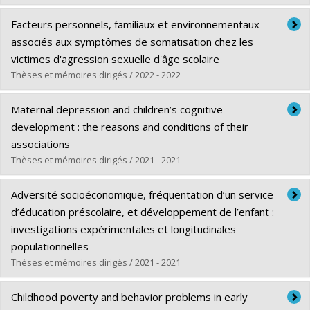
Lien vers le document dans Papyrus
Diplômé(e) :
Falutz, Rebecca
Facteurs personnels, familiaux et environnementaux
Cycle :
Maîtrise
associés aux symptômes de somatisation chez les
Diplôme obtenu :
M. Sc.
victimes d'agression sexuelle d'âge scolaire
Lien vers le document dans Papyrus
Thèses et mémoires dirigés / 2022 - 2022
Diplômé(e) :
Raza, Hina
Maternal depression and children’s cognitive
Cycle :
Maîtrise
development : the reasons and conditions of their
Diplôme obtenu :
M. Sc.
associations
Lien vers le document dans Papyrus
Thèses et mémoires dirigés / 2021 - 2021
Diplômé(e) :
Ahun, Marilyn Naana
Adversité socioéconomique, fréquentation d’un service
Cycle :
Doctorat
d’éducation préscolaire, et développement de l’enfant :
Diplôme obtenu :
Ph. D.
investigations expérimentales et longitudinales
Lien vers le document dans Papyrus
populationnelles
Thèses et mémoires dirigés / 2021 - 2021
Diplômé(e) :
Larose, Marie-Pier
Childhood poverty and behavior problems in early