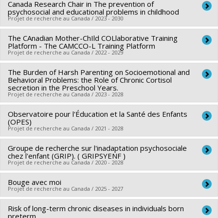
Canada Research Chair in The prevention of
Chercheur principal :
Marie-Claude Geoffroy
,
Isabelle
Asim
psychosocial and educational problems in childhood
,
Elizabeth Boyle
,
Marilyn Ahun
,
Mohammed Alkhaldi
Ouellet-Morin
Projet de recherche au Canada / 2023 - 2030
Sources de financement :
IRSC/Instituts de recherche en
Co-chercheurs :
Jean Séguin
,
Sylvana Côté
,
Roxanne Sicotte
santé du Canada
The CAnadian Mother-ChIld COLlaborative Training
Chercheur principal :
Sylvana Côté
,
Simon Larose
,
Marie-Hélène Pennestri
,
Caroline Temcheff
Platform - The CAMCCO-L Training Platform
Programmes de subvention :
PVXXXXXX-(PJT) Subvention
Sources de financement :
SPIIE/Secrétariat des
,
Projet de recherche au Canada / 2022 - 2029
Massimiliano Orri
,
Amélie Petitclerc
,
Michel Boivin
,
Ian
Projet
programmes interorganismes à l’intention des
Colman
,
Patricia Silveira
,
Brett Thombs
The Burden of Harsh Parenting on Socioemotional and
Chercheur principal :
Anick Bérard
établissements
Sources de financement :
IRSC/Instituts de recherche en
Behavioral Problems: the Role of Chronic Cortisol
Co-chercheurs :
Denis deBlois
,
Tania Saba
,
Marc Lanovaz
,
Programmes de subvention :
secretion in the Preschool Years.
PVX50399-Chaires de
santé du Canada
Projet de recherche au Canada / 2023 - 2028
Nathalie Auger
,
Sylvana Côté
,
Marie Hatem
,
Isabelle
recherche du Canada
Programmes de subvention :
PVXXXXXX-(PJT) Subvention
Boucoiran
,
Caroline Quach-Thanh
,
Michal Abrahamowicz
,
Observatoire pour l'Éducation et la Santé des Enfants
Projet
Sources de financement :
IRSC/Instituts de recherche en
Louise Pilote
(OPES)
,
Sasha Bernatsky
,
Evelyne Vinet
,
Sherif
santé du Canada
Projet de recherche au Canada / 2021 - 2028
Eltonsy
,
Bruno Giros
,
Isabelle Malhamé
,
Anaïs Lacasse
Programmes de subvention :
PVXXXXXX-(PJT) Subvention
Sources de financement :
IRSC/Instituts de recherche en
Groupe de recherche sur l'inadaptation psychosociale
Chercheur principal :
Sylvana Côté
Projet
chez l'enfant (GRIP). ( GRIPSYENF )
santé du Canada
Co-chercheurs :
Lise Gauvin
,
Benoît Mâsse
,
Kate Zinszer
,
Projet de recherche au Canada / 2020 - 2028
Programmes de subvention :
PVXXXXXX-Subvention de
Nicholas Chadi
,
Diana Miconi
,
Sylvie Beaudoin
,
Simon
Bouge avec moi
formation
Chercheur principal :
Sylvana Côté
Larose
,
France Capuano
,
Louise Clément
,
Catherine Haeck
Projet de recherche au Canada / 2025 - 2027
Co-chercheurs :
Jacques-Yves Montplaisir
,
Richard Ernest
,
Marie-Claude Geoffroy
,
Maripier Isabelle
,
Myriam
Tremblay
,
René Carbonneau
,
Sophie Parent
,
Frank Vitaro
,
Risk of long-term chronic diseases in individuals born
Chercheur principal :
Marie-Eve Mathieu
Fontaine
preterm