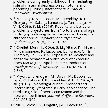
problems during early childhood: The mediating
Audenrode
,
Richard Shearmur
,
Denis Harrisson
,
Mircea
role of maternal depression symptoms and
Vultur
,
Amélie Quesnel Vallée
,
Rober Platt
,
Michel Boivin
parenting [Online].
International Journal of
Behavioral Development
.
Sources de financement :
FRQSC/Fonds de recherche du
* Mazza, J. R. S. E., Boivin, M., Tremblay, R. E.,
Québec - Société et culture (FQRSC)
Gregory, M., Salla, J., Lambert, J., Zunzunegui, M.
Programmes de subvention :
PV129894-(RG) Programme
V., &
Côté, S. M.
(2016). Poverty and behavior
problems trajectories from 1.5 to 8 years of age:
Regroupements stratégiques
Is the gap widening between poor and non-poor
children?
Social Psychiatry and Psychiatric
Epidemiology, 51
(8), 1083-1092.
* Ouellet-Morin, I.,
Côté, S. M
., Vitaro, F., Hébert,
M., Carbonneau, R., Lacourse, É., Turecki, G., &
Tremblay, R. E. (2016). Exposure to violence and
antisocial behavior: At which level of exposure
does MAOA genotype become a moderator?
British Journal of Psychiatry, 208
(1), 42-48. IF
7,343
* Pryor, L., Brendgen, M., Boivin, M., Dubois, L.,
Japel, C., Falissard, B., Tremblay, R. E., &
Côté, S.
M.
(2016). Overweight during Childhood and
Internalizing Symptoms in Early Adolescence: The
mediating role of peer victimization and the
desire to be thinner.
Journal of Affective Disorders,
202
, 203-309.
Salla, J., Michel, G., Pingault, J.-B., Lacourse, É.,