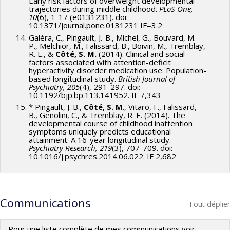
Early risk factors of overweight developmental
trajectories during middle childhood.
PLoS One,
10
(6), 1-17 (e0131231). doi:
10.1371/journal.pone.0131231 IF=3.2
Galéra, C., Pingault, J.-B., Michel, G., Bouvard, M.-
P., Melchior, M., Falissard, B., Boivin, M., Tremblay,
R. E., &
Côté, S. M.
(2014). Clinical and social
factors associated with attention-deficit
hyperactivity disorder medication use: Population-
based longitudinal study.
British Journal of
Psychiatry, 205
(4), 291-297. doi:
10.1192/bjp.bp.113.141952. IF 7,343
* Pingault, J. B.,
Côté, S. M
., Vitaro, F., Falissard,
B., Genolini, C., & Tremblay, R. E. (2014). The
developmental course of childhood inattention
symptoms uniquely predicts educational
attainment: A 16-year longitudinal study.
Psychiatry Research, 219
(3), 707-709. doi:
10.1016/j.psychres.2014.06.022. IF 2,682
Communications
Tout déplier
Pour une liste complète de mes communications voir