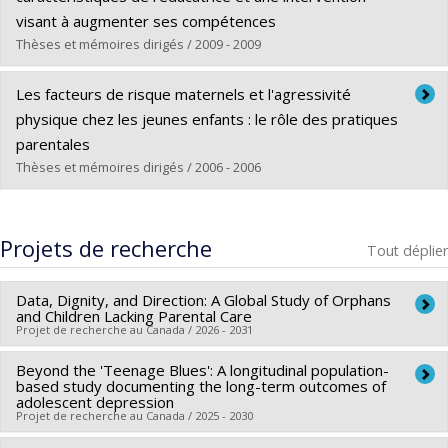
Lien vers le document dans Papyrus
visant à augmenter ses compétences
Thèses et mémoires dirigés / 2009 - 2009
Diplômé(e) :
Manningham, Suzanne
Les facteurs de risque maternels et l'agressivité
Cycle :
Doctorat
physique chez les jeunes enfants : le rôle des pratiques
Diplôme obtenu :
Ph. D.
parentales
Lien vers le document dans Papyrus
Thèses et mémoires dirigés / 2006 - 2006
Diplômé(e) :
Salvas, Marie-Claude
Cycle :
Maîtrise
Projets de recherche
Tout déplier
Diplôme obtenu :
M. Sc.
Lien vers le document dans Papyrus
Data, Dignity, and Direction: A Global Study of Orphans
and Children Lacking Parental Care
Projet de recherche au Canada / 2026 - 2031
Beyond the 'Teenage Blues': A longitudinal population-
Chercheur principal :
Mira Johri
based study documenting the long-term outcomes of
Co-chercheurs :
Bilkis Vissandjée
,
Ryoa Chung
,
Sylvana
adolescent depression
Projet de recherche au Canada / 2025 - 2030
Côté
,
Marie-Pierre Sylvestre
,
Thomas Druetz
,
Muriel Mac-
Seing
,
Kristin Voigt
,
Lisa Eckenwiler
,
Anna Bolgrien
,
Minahil