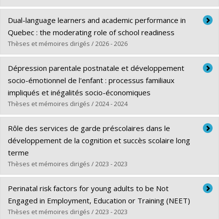
Diplômé(e) :
Collet, Ophélie A.
Dual-language learners and academic performance in
Cycle :
Doctorat
Quebec : the moderating role of school readiness
Diplôme obtenu :
Ph. D.
Thèses et mémoires dirigés / 2026 - 2026
Lien vers le document dans Papyrus
Diplômé(e) :
Jacques, Marie-Love
Dépression parentale postnatale et développement
Cycle :
Maîtrise
socio-émotionnel de l'enfant : processus familiaux
Diplôme obtenu :
M. Sc.
impliqués et inégalités socio-économiques
Lien vers le document dans Papyrus
Thèses et mémoires dirigés / 2024 - 2024
Diplômé(e) :
Clément, Myriam
Rôle des services de garde préscolaires dans le
Cycle :
Doctorat
développement de la cognition et succès scolaire long
Diplôme obtenu :
Ph. D.
terme
Lien vers le document dans Papyrus
Thèses et mémoires dirigés / 2023 - 2023
Diplômé(e) :
Losier, Talia
Perinatal risk factors for young adults to be Not
Cycle :
Doctorat
Engaged in Employment, Education or Training (NEET)
Diplôme obtenu :
Ph. D.
Thèses et mémoires dirigés / 2023 - 2023