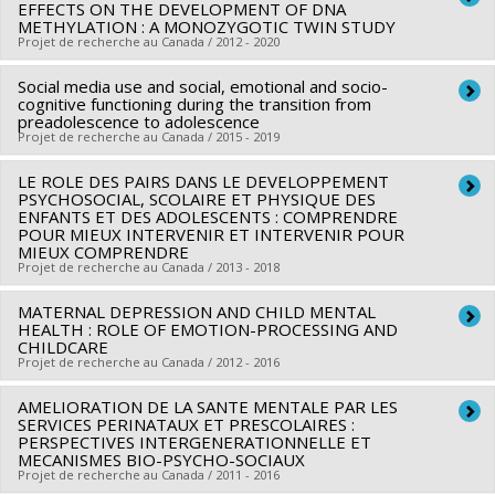
EFFECTS ON THE DEVELOPMENT OF DNA
Co-chercheurs :
Jacques-Yves Montplaisir
,
Richard Ernest
Sources de financement :
METHYLATION : A MONOZYGOTIC TWIN STUDY
IRSC/Instituts de recherche en
Projet de recherche au Canada / 2012 - 2020
Tremblay
,
René Carbonneau
,
Éric Lacourse
,
Patricia
santé du Canada
Conrod
,
Sylvana Côté
,
Mireille Joussemet
,
Isabelle Ouellet-
Programmes de subvention :
PVXX5647-(MOP) Subvention
Social media use and social, emotional and socio-
Chercheur principal :
Richard Ernest Tremblay
Morin
cognitive functioning during the transition from
,
Nathalie Fontaine
,
Natalie Castellanos Ryan
,
Jean-
de fonctionnement incluant les subventions de
Co-chercheurs :
William Fraser
,
Sylvana Côté
,
Linda Booij
,
preadolescence to adolescence
Philippe Gouin
,
Marie-Claude Geoffroy
,
Evelyne Touchette
,
fonctionnement programmatiques (général)
Projet de recherche au Canada / 2015 - 2019
William Fraser
,
Moshe Szyf
,
Patrick Mcgowan
,
Michel
Marco Leyton
,
Gustavo Turecki
,
Robert O Pihl
,
Marie-
Boivin
LE ROLE DES PAIRS DANS LE DEVELOPPEMENT
Chercheur principal :
Catherine Herba
Claude Salvas
,
Sébastien Normand
,
Simon Larose
,
Ginette
Sources de financement :
PSYCHOSOCIAL, SCOLAIRE ET PHYSIQUE DES
IRSC/Instituts de recherche en
Co-chercheurs :
Miriam Beauchamp
,
Sylvana Côté
Dionne
,
Rose Marie Mara Brendgen
,
Catherine Herba
,
ENFANTS ET DES ADOLESCENTS : COMPRENDRE
santé du Canada
POUR MIEUX INTERVENIR ET INTERVENIR POUR
Sources de financement :
CRSH/Conseil de recherches en
Gina Muckle
,
Frédéric Guay
,
Stéphane Duchesne
,
Catherine
MIEUX COMPRENDRE
Programmes de subvention :
PVXX5647-(MOP) Subvention
sciences humaines du Canada
Ratelle
Projet de recherche au Canada / 2013 - 2018
,
François Poulin
,
Georges Tarabulsy
,
Marco M.
de fonctionnement incluant les subventions de
Programmes de subvention :
Battaglia
,
Anne-Sophie Denault
,
Célia Matte-Gagné
,
André
fonctionnement programmatiques (général)
MATERNAL DEPRESSION AND CHILD MENTAL
Chercheur principal :
Frank Vitaro
Plamondon
,
Melanie Dirks
,
Michel Boivin
HEALTH : ROLE OF EMOTION-PROCESSING AND
Co-chercheurs :
Stéphane Cantin
,
Sylvana Côté
,
Isabelle
CHILDCARE
Sources de financement :
FRQSC/Fonds de recherche du
Projet de recherche au Canada / 2012 - 2016
Ouellet-Morin
,
Marie-Claude Salvas
,
Rose Marie Mara
Québec - Société et culture (FQRSC)
Brendgen
,
François Poulin
AMELIORATION DE LA SANTE MENTALE PAR LES
Programmes de subvention :
PV129894-(RG) Programme
Chercheur principal :
Catherine Herba
Sources de financement :
SERVICES PERINATAUX ET PRESCOLAIRES :
FRQSC/Fonds de recherche du
Regroupements stratégiques
Co-chercheurs :
Jean Séguin
,
Sylvana Côté
PERSPECTIVES INTERGENERATIONNELLE ET
Québec - Société et culture (FQRSC)
MECANISMES BIO-PSYCHO-SOCIAUX
Sources de financement :
IRSC/Instituts de recherche en
Projet de recherche au Canada / 2011 - 2016
Programmes de subvention :
PVXXXXXX-(SE) Programme
santé du Canada