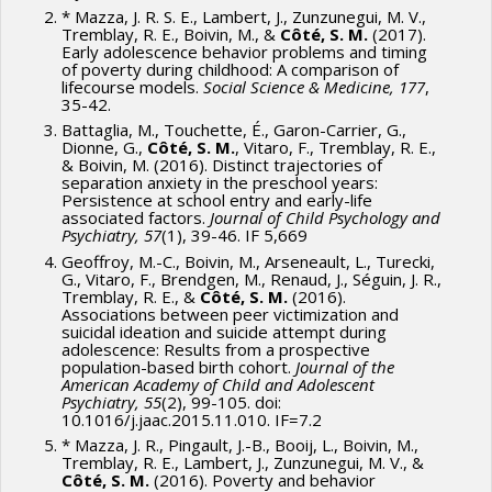
Zoccolillo
,
Nancy Mayo
,
Nancy Annette Ross
,
Maida J.
* Mazza, J. R. S. E., Lambert, J., Zunzunegui, M. V.,
Tremblay, R. E., Boivin, M., &
Côté, S. M.
(2017).
Sewitch
,
Giovani Burgos
,
Hope Weiler
,
Marie Robert
,
Early adolescence behavior problems and timing
Pierre-Thomas Léger
,
Gilles Caporossi
,
William Bukowski
,
of poverty during childhood: A comparison of
lifecourse models.
Social Science & Medicine, 177
,
Michel Laroche
,
Petr Hanel
,
Mario Fortin
,
Daniel Parent
,
35-42.
Michel Préville
,
Carmen Dionne
,
Elmustapha Najem
,
John
Battaglia, M., Touchette, É., Garon-Carrier, G.,
Lynch
,
Lindsey John
,
Paul Makdissi
,
John Penrod
,
Lucie
Dionne, G.,
Côté, S. M.
, Vitaro, F., Tremblay, R. E.,
& Boivin, M. (2016). Distinct trajectories of
Morin
,
Martine Hébert
,
Guy Lacroix
,
Philip Merrigan
,
separation anxiety in the preschool years:
Marie-Christine Saint-Jacques
,
Richard Marcoux
,
Pierre
Persistence at school entry and early-life
associated factors.
Journal of Child Psychology and
Doray
,
Simon Langlois
,
Catherine Des Rivières-Pigeon
,
Psychiatry, 57
(1), 39-46. IF 5,669
Guy Fréchet
,
Lucie Deblois
,
Jean-Yves Duclos
,
Gérard
Geoffroy, M.-C., Boivin, M., Arseneault, L., Turecki,
G., Vitaro, F., Brendgen, M., Renaud, J., Séguin, J. R.,
Duhaime
,
Bernard Fortin
,
Louis-Paul Rivest
,
Bruce Shearer
Tremblay, R. E., &
Côté, S. M.
(2016).
,
Marius Thériault
,
Charles Bellemare
,
Pierre Ouellette
,
Associations between peer victimization and
suicidal ideation and suicide attempt during
Rebecca Fuhrer
,
Robert Pampalon
,
Lise Renaud
,
Pierre
adolescence: Results from a prospective
Drouilly
,
Claude Dumas
,
Pierre Lefebvre
,
Benoît Levesque
population-based birth cohort.
Journal of the
American Academy of Child and Adolescent
,
Katherine Lippel
,
Nicolas Marceau
,
André Marchand
,
Psychiatry, 55
(2), 99-105. doi:
Karen Messing
,
Jocelyne Morin
,
Christa Japel
,
Nathalie
10.1016/j.jaac.2015.11.010. IF=7.2
* Mazza, J. R., Pingault, J.-B., Booij, L., Boivin, M.,
Bigras
,
Étienne Wasmer
,
Yves Lecomte
,
Jean-Marie
Tremblay, R. E., Lambert, J., Zunzunegui, M. V., &
Boisvert
,
Jocelyne Giasson
,
Lise St-Laurent
,
Marc Van
Côté, S. M.
(2016). Poverty and behavior