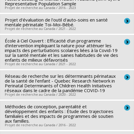
Purewal
Co-chercheurs :
,
Joan Robinson
Frank Vitaro
,
Marina Salvadori
,
Sylvana Côté
,
,
Tatiana Sotindjo
Nathalie
Representative Population Sample
Sources de financement :
IRSC/Instituts de recherche en
Projet de recherche au Canada / 2016 - 2023
,
Fontaine
Shazeen Suleman
,
Stéphane Duchesne
,
Peter Szatmari
,
Anupma Wadhwa
,
Sam
santé du Canada
Wong
Sources de financement :
,
Isabelle Marc
,
Jennifer Foster
CRSH/Conseil de recherches en
,
Tanya Di Genova
,
Projet d'évaluation de l'outil d'auto-soins en santé
Chercheur principal :
Sylvana Côté
Programmes de subvention :
PVXXXXXX-(PJT) Subvention
Ananya Banerjee
sciences humaines du Canada
mentale périnatale Toi-Moi-Bébé.
,
Evelyn Constantin
,
Brett Stephen
Co-chercheurs :
Richard Ernest Tremblay
,
Frank Vitaro
,
Projet
Projet de recherche au Canada / 2021 - 2022
Burstein
Programmes de subvention :
,
Nicole Basta
PVXXXXXX-Subvention Savoir
Jennifer O'Loughlin
,
Benoît Mâsse
,
Jean-Philippe Gouin
,
Sources de financement :
IRSC/Instituts de recherche en
École à Ciel Ouvert : Efficacité d'un programme
Chercheur principal :
Sylvana Côté
Linda Booij
,
Gustavo Turecki
,
Marco Bataglia
,
Catherine
d'intervention impliquant la nature pour atténuer les
santé du Canada
Sources de financement :
Fondation de l'Hôpital Ste-Justine
Herba
impacts des perturbations scolaires liées à la Covid-19
,
Michel Boivin
Programmes de subvention :
PVXXXXXX-Subvention de
sur la santé mentale et les saines habitudes de vie des
Programmes de subvention :
Sources de financement :
IRSC/Instituts de recherche en
enfants de milieux défavorisés
fonctionnement (COVID-19)
Projet de recherche au Canada / 2021 - 2022
santé du Canada
Programmes de subvention :
PVXXXXXX-(PJT) Subvention
Réseau de recherche sur les déterminants périnataux
Chercheur principal :
Marie-Claude Geoffroy
Projet
de la santé de l’enfant - Quebec Research Network in
Co-chercheurs :
Lise Gauvin
,
Sylvana Côté
,
Isabelle Ouellet-
Perinatal Determinants of Children Health Initiatives
réseaux dans le cadre de la pandémie COVID-19
Morin
,
Nicholas Chadi
Projet de recherche au Canada / 2020 - 2022
Sources de financement :
IRSC/Instituts de recherche en
santé du Canada
Méthodes de conception, parentalité et
Chercheur principal :
Anne Monique Nuyt
développement des enfants : Étude des trajectoires
Programmes de subvention :
PVXXXXXX-Subvention de
Co-chercheurs :
Sylvana Côté
familiales et des impacts de programmes de soutien
aux familles.
fonctionnement (COVID-19)
Sources de financement :
FRQS/Fonds de recherche du
Projet de recherche au Canada / 2016 - 2022
Québec - Santé (FRSQ)