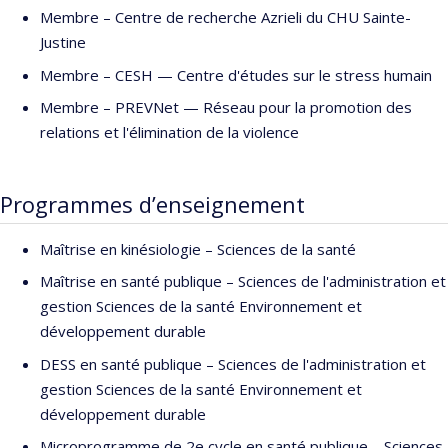
Elle étudie, à l’aide de données longitudinales (individus suivis
Membre –
Centre de recherche Azrieli du CHU Sainte-
l’enfance à l’âge adulte) et expérimentales, des questions telles
Justine
que : comment les trajectoires de vie des individus varient en
Membre –
CESH — Centre d'études sur le stress humain
fonction des conditions familiales et sociales dans lesquelles ils
Membre –
PREVNet — Réseau pour la promotion des
grandissent? Quels sont les points communs (environnementaux
relations et l'élimination de la violence
ou biologiques) entre les individus qui éprouvent des difficultés
(santé mentale, scolaire) et ceux qui vivent des succès? Et
surtout, dans quelle mesure peut-on modifier la trajectoire des
Programmes d’enseignement
enfants vulnérables en les soutenant via des programmes de
prévention ou des services adaptés? Elle s’intéresse
Maîtrise en kinésiologie – Sciences de la santé
particulièrement au rôle protecteur des services d’éducation
Maîtrise en santé publique – Sciences de l'administration et
préscolaire pour les enfants de familles défavorisées. Ses
gestion Sciences de la santé Environnement et
travaux ont mené à plus de 200 publications dans des journaux
développement durable
scientifiques (Indice H=54).
DESS en santé publique – Sciences de l'administration et
Elle a été lauréate de distinctions et de prix nationaux et
gestion Sciences de la santé Environnement et
internationaux, dont la bourse chercheure Sénior du Fonds de
développement durable
recherche du Québec, une chaire de recherche aux Pays-Bas
Microprogramme de 2e cycle en santé publique – Sciences