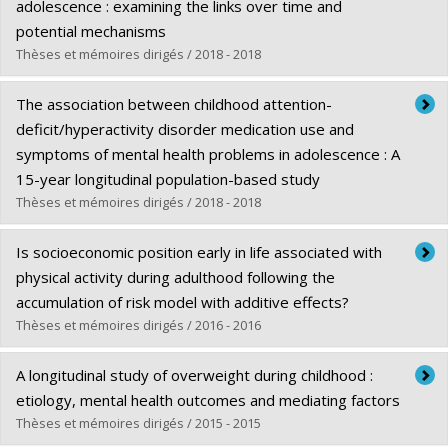
Cycle :
Doctorat
adolescence : examining the links over time and
Diplôme obtenu :
Ph. D.
potential mechanisms
Lien vers le document dans Papyrus
Thèses et mémoires dirigés / 2018 - 2018
Diplômé(e) :
Mazza Sampaio Elesbao, Julia Rachel
The association between childhood attention-
Cycle :
Doctorat
deficit/hyperactivity disorder medication use and
Diplôme obtenu :
Ph. D.
symptoms of mental health problems in adolescence : A
Lien vers le document dans Papyrus
15-year longitudinal population-based study
Thèses et mémoires dirigés / 2018 - 2018
Diplômé(e) :
Sabirova, Alina
Is socioeconomic position early in life associated with
Cycle :
Maîtrise
physical activity during adulthood following the
Diplôme obtenu :
M. Sc.
accumulation of risk model with additive effects?
Lien vers le document dans Papyrus
Thèses et mémoires dirigés / 2016 - 2016
Diplômé(e) :
Juneau, Carl-Etienne
A longitudinal study of overweight during childhood :
Cycle :
Doctorat
etiology, mental health outcomes and mediating factors
Diplôme obtenu :
Ph. D.
Thèses et mémoires dirigés / 2015 - 2015