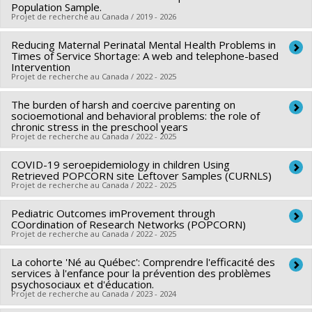
santé du Canada
Landry
,
Maripier Isabelle
,
Gabrielle Garon-Carrier
,
Victoria
Population Sample.
Benoît Mâsse
,
Rose Marie Mara Brendgen
,
Christa Japel
,
Projet de recherche au Canada / 2019 - 2026
Programmes de subvention :
PVXXXXXX-(PJT) Subvention
Talwar
,
Rachel Langevin
,
Massimiliano Orri
,
Stéphanie
France Capuano
,
Michel Boivin
Projet
Boutin
,
Édith Breton
,
Magdalena Zdebik
,
Youssef Allami
,
Sources de financement :
Reducing Maternal Perinatal Mental Health Problems in
CRSH/Conseil de recherches en
Chercheur principal :
Marie-Claude Geoffroy
Julien Bureau
Times of Service Shortage: A web and telephone-based
,
Sabrina Faleschini
,
Patricia Vohl
,
Vincent
sciences humaines du Canada
Co-chercheurs :
Richard Ernest Tremblay
,
Sylvana Côté
,
Intervention
Bégin
,
Remy Mbanga
,
Michel Boivin
Projet de recherche au Canada / 2022 - 2025
Programmes de subvention :
PVXXXXXX-Subvention Savoir
Isabelle Daigneault
,
Isabelle Ouellet-Morin
Sources de financement :
FRQSC/Fonds de recherche du
Sources de financement :
IRSC/Instituts de recherche en
The burden of harsh and coercive parenting on
Chercheur principal :
Sylvana Côté
Québec - Société et culture (FQRSC)
santé du Canada
socioemotional and behavioral problems: the role of
Co-chercheurs :
Anick Bérard
,
Richard Ernest Tremblay
,
Programmes de subvention :
PV129894-(RG) Programme
chronic stress in the preschool years
Programmes de subvention :
PVXXXXXX-(PJT) Subvention
Projet de recherche au Canada / 2022 - 2025
Benoît Mâsse
,
Isabelle Boucoiran
,
Linda Booij
,
Catherine
Regroupements stratégiques
Projet
Herba
,
Tuong Vi Nguyen
,
Catherine Haeck
,
Tina Montreuil
,
COVID-19 seroepidemiology in children Using
Sources de financement :
IRSC/Instituts de recherche en
Kieran John O'Donnell
Retrieved POPCORN site Leftover Samples (CURNLS)
,
Cindy-Lee Elizabeth Dennis
santé du Canada
Projet de recherche au Canada / 2022 - 2025
Sources de financement :
IRSC/Instituts de recherche en
Programmes de subvention :
PVXXXXXX-(PJT) Subvention
santé du Canada
Pediatric Outcomes imProvement through
Chercheur principal :
Caroline Quach-Thanh
Projet
COordination of Research Networks (POPCORN)
Programmes de subvention :
PVXXXXXX-Subvention de
Co-chercheurs :
Sylvana Côté
,
Fatima Kakkar
,
Kate Zinszer
,
Projet de recherche au Canada / 2022 - 2025
fonctionnement (COVID-19)
Olivier Drouin
,
Soren Gantt
,
Malla Bhatt
,
Arnaud Gagneur
,
La cohorte 'Né au Québec': Comprendre l'efficacité des
Chercheur principal :
Caroline Quach-Thanh
Marc Andre Langlois
,
Isabel Fortier
,
Patricia Scolari Fontela
services à l'enfance pour la prévention des problèmes
Co-chercheurs :
Sylvana Côté
,
Jocelyn Gravel
,
Guillaume
,
psychosociaux et d'éducation.
Anne-Claude Gingras
,
Jesse Papenburg
,
Marc-André
Projet de recherche au Canada / 2023 - 2024
Emeriaud
,
Fatima Kakkar
,
Nathalie Orr Gaucher
,
Kate
Dugas
,
Peter Szatmari
,
Ananya Banerjee
,
Evelyn