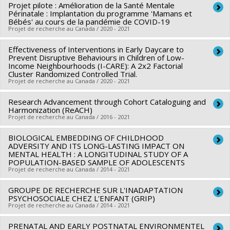
Programmes de subvention :
Projet pilote : Amélioration de la Santé Mentale
PVXXXXXX-Réseaux
Chercheur principal :
Sylvana Côté
Périnatale : Implantation du programme 'Mamans et
thématiques de recherche
Co-chercheurs :
Richard Ernest Tremblay
,
Thuy Mai Luu
,
Bébés' au cours de la pandémie de COVID-19
Projet de recherche au Canada / 2020 - 2021
Vardit Ravitsky
,
Isaac-Jacques Kadoch
,
Jean-Philippe Gouin
,
Marie-Claude Geoffroy
,
Marie-Alexia Allard
,
Gervais Jean
,
Effectiveness of Interventions in Early Daycare to
Chercheur principal :
Sylvana Côté
Linda Booij
Prevent Disruptive Behaviours in Children of Low-
,
Evelyne Touchette
,
Catherine Herba
,
Danièle
Sources de financement :
Fondation de l'Hôpital Ste-Justine
Income Neighbourhoods (I-CARE): A 2x2 Factorial
Tremblay
Cluster Randomized Controlled Trial.
Programmes de subvention :
Projet de recherche au Canada / 2020 - 2021
Sources de financement :
FRQSC/Fonds de recherche du
Québec - Société et culture (FQRSC)
Research Advancement through Cohort Cataloguing and
Chercheur principal :
Sylvana Côté
Programmes de subvention :
PVXXXXXX-(SE) Programme
Harmonization (ReACH)
Sources de financement :
Fondation de l'Hôpital Ste-Justine
Projet de recherche au Canada / 2016 - 2021
Soutien aux équipes de recherche - Stade de
Programmes de subvention :
développement : Fonctionnement
BIOLOGICAL EMBEDDING OF CHILDHOOD
Chercheur principal :
Isabel Fortier
ADVERSITY AND ITS LONG-LASTING IMPACT ON
Co-chercheurs :
Sylvana Côté
,
Zhong-Cheng Luo
MENTAL HEALTH : A LONGITUDINAL STUDY OF A
POPULATION-BASED SAMPLE OF ADOLESCENTS
Sources de financement :
IRSC/Instituts de recherche en
Projet de recherche au Canada / 2014 - 2021
santé du Canada
Programmes de subvention :
GROUPE DE RECHERCHE SUR L'INADAPTATION
PVXX5647-(MOP) Subvention
Chercheur principal :
Isabelle Ouellet-Morin
PSYCHOSOCIALE CHEZ L'ENFANT (GRIP)
de fonctionnement incluant les subventions de
Co-chercheurs :
Richard Ernest Tremblay
,
Frank Vitaro
,
Projet de recherche au Canada / 2014 - 2021
fonctionnement programmatiques (général)
Sylvana Côté
,
Sonia Lupien
,
Linda Booij
,
Moshe Szyf
,
PRENATAL AND EARLY POSTNATAL ENVIRONMENTEL
Chercheur principal :
Frank Vitaro
Michel Boivin