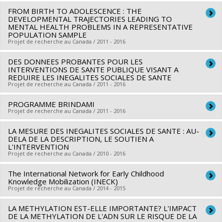
Soutien aux équipes de recherche - Stade de
Programmes de subvention :
FROM BIRTH TO ADOLESCENCE : THE
PVXXXXXX-Subvention de
Chercheur principal :
Sylvana Côté
développement : Renouvellement
DEVELOPMENTAL TRAJECTORIES LEADING TO
fonctionnement - annonce de priorités
Sources de financement :
FRQS/Fonds de recherche du
MENTAL HEALTH PROBLEMS IN A REPRESENTATIVE
POPULATION SAMPLE
Québec - Santé (FRSQ)
Projet de recherche au Canada / 2011 - 2016
Programmes de subvention :
PVXXXXXX-Bourse de
chercheur-boursier : Senior
DES DONNEES PROBANTES POUR LES
Chercheur principal :
Sylvana Côté
INTERVENTIONS DE SANTE PUBLIQUE VISANT A
Co-chercheurs :
Louise Potvin
,
Richard Ernest Tremblay
,
REDUIRE LES INEGALITES SOCIALES DE SANTE
Projet de recherche au Canada / 2011 - 2016
René Carbonneau
,
Frank Vitaro
,
Jean Séguin
,
Benoît Mâsse
,
Gustavo Turecki
,
Tomas Paus
,
Rose Marie Mara
PROGRAMME BRINDAMI
Chercheur principal :
Louise Potvin
Brendgen
Projet de recherche au Canada / 2011 - 2016
,
Michel Boivin
Co-chercheurs :
Alain Noël
,
Deena White
,
Lise Gauvin
,
Lucie
Sources de financement :
IRSC/Instituts de recherche en
Richard
,
Marie-France Raynault
,
Angèle Bilodeau
,
Sylvana
LA MESURE DES INEGALITES SOCIALES DE SANTE : AU-
Chercheur principal :
Sylvana Côté
santé du Canada
DELA DE LA DESCRIPTION, LE SOUTIEN A
Côté
,
Yan Kestens
,
Audrey Smargiassi
,
Isabelle Laurin
,
Sources de financement :
Energir
L'INTERVENTION
Programmes de subvention :
PVXX5647-(MOP) Subvention
Patrick Morency
Projet de recherche au Canada / 2010 - 2016
,
Geetanjali Datta
,
Sherri Lynn Bisset
,
Programmes de subvention :
de fonctionnement incluant les subventions de
Michèle Stanton-Jean
,
Denis Bourque
,
Gilles Sénécal
,
Camil
The International Network for Early Childhood
fonctionnement programmatiques (général)
Chercheur principal :
Marie-France Raynault
Bouchard
,
Ruth Rose-Lizée
Knowledge Mobilization (INECK)
Co-chercheurs :
Louise Fournier
,
Lise Gauvin
,
Michel
Projet de recherche au Canada / 2014 - 2015
Sources de financement :
IRSC/Instituts de recherche en
Rossignol
,
Sylvana Côté
,
Jean Frédéric Lévesque
,
Richard
santé du Canada
LA METHYLATION EST-ELLE IMPORTANTE? L'IMPACT
Chercheur principal :
Michel Boivin
Masse
,
Jean-Michel Cousineau
,
Paul Bernard
,
Michel
DE LA METHYLATION DE L'ADN SUR LE RISQUE DE LA
Programmes de subvention :
PVXXXXXX-(ROH) Subvention
Co-chercheurs :
Richard Ernest Tremblay
,
Frank Vitaro
,