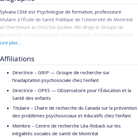
Sylvana Côté est Psychologue de formation, professeure
titulaire à l’École de Santé Publique de l’Université de Montréal
et Chercheure au CHU Ste-Justine. Elle dirige le Groupe de
Recherche sur l’Inadaptation Psychosociale chez l’enfant (GRIP
https://grip-info.ca
Lire plus…
) et l’Observatoire pour l’Éducation et la Santé
des Enfant (OPES :
https://www.observatoireenfants.ca/fr/
), et
Affiliations
co-dirige avec Dre Anne Monique Nuyt le réseau des
déterminants périnataux de la santé de l’enfant
Directrice –
GRIP — Groupe de recherche sur
(
https://reseauperinatologie.ca/
) trois regroupements
l’inadaptation psychosociale chez l’enfant
multidisciplinaires de chercheurs financés par le FRQ-Société et
Culture et le FRQ-Santé. Elle est membre de la Société Royale du
Directrice –
OPES — Observatoire pour l'Éducation et la
Canada.
Santé des enfants
Titulaire –
Chaire de recherche du Canada sur la prévention
Elle a contribué à la poursuite et à la valorisation scientifique de
des problèmes psychosociaux et éducatifs chez l’enfant
plusieurs études longitudinales québécoise (ELDEQ), canadienne
(ELNEJ) et européenne (Angleterre, France) via ses publications
Membre –
Centre de recherche Léa-Roback sur les
et le financement de nouvelles collectes de données.
inégalités sociales de santé de Montréal