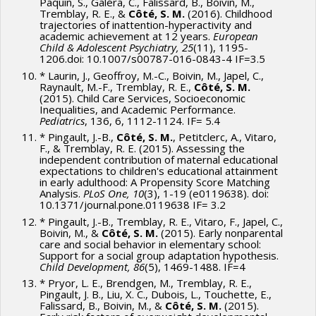
Paquin, S., Galéra, C., Falissard, B., Boivin, M.,
Tremblay, R. E., &
Côté, S. M.
(2016). Childhood
trajectories of inattention-hyperactivity and
academic achievement at 12 years.
European
Child & Adolescent Psychiatry, 25
(11), 1195-
1206.doi: 10.1007/s00787-016-0843-4 IF=3.5
* Laurin, J., Geoffroy, M.-C., Boivin, M., Japel, C.,
Raynault, M.-F., Tremblay, R. E.,
Côté, S. M.
(2015). Child Care Services, Socioeconomic
Inequalities, and Academic Performance.
Pediatrics
, 136, 6, 1112-1124. IF= 5.4
* Pingault, J.-B.,
Côté, S. M.
, Petitclerc, A., Vitaro,
F., & Tremblay, R. E. (2015). Assessing the
independent contribution of maternal educational
expectations to children's educational attainment
in early adulthood: A Propensity Score Matching
Analysis.
PLoS One, 10
(3), 1-19 (e0119638). doi:
10.1371/journal.pone.0119638 IF= 3.2
* Pingault, J.-B., Tremblay, R. E., Vitaro, F., Japel, C.,
Boivin, M., &
Côté, S. M.
(2015). Early nonparental
care and social behavior in elementary school:
Support for a social group adaptation hypothesis.
Child Development, 86
(5), 1469-1488. IF=4
* Pryor, L. E., Brendgen, M., Tremblay, R. E.,
Pingault, J. B., Liu, X. C., Dubois, L., Touchette, E.,
Falissard, B., Boivin, M., &
Côté, S. M.
(2015).