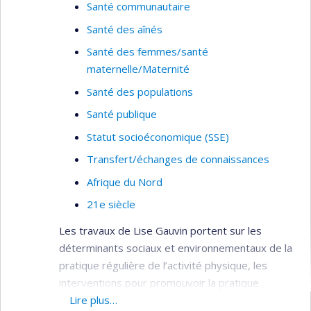
Santé communautaire
Santé des aînés
Santé des femmes/santé
maternelle/Maternité
Santé des populations
Santé publique
Statut socioéconomique (SSE)
Transfert/échanges de connaissances
Afrique du Nord
21e siècle
Les travaux de Lise Gauvin portent sur les
déterminants sociaux et environnementaux de la
pratique régulière de l’activité physique, les
interventions pour promouvoir la pratique
régulière de l’activité physique au niveau
Lire plus…