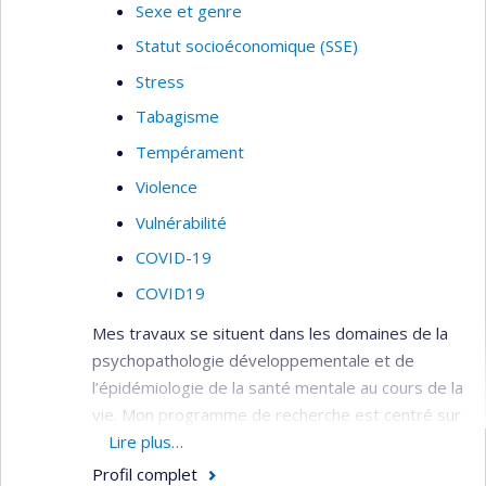
Sexe et genre
Statut socioéconomique (SSE)
Stress
Tabagisme
Tempérament
Violence
Vulnérabilité
COVID-19
COVID19
Mes travaux se situent dans les domaines de la
psychopathologie développementale et de
l’épidémiologie de la santé mentale au cours de la
vie. Mon programme de recherche est centré sur
l’étude de la transmission intergénérationnelle
Lire plus…
des facteurs de risque pour les problèmes de
Profil complet