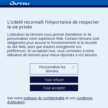
L’UdeM reconnaît l’importance de respecter
la vie privée
L’utilisation de témoins nous permet d’améliorer et de
personnaliser votre expérience Web. Certains témoins sont
Confidentialité
obligatoires pour assurer le fonctionnement et la sécurité
du site Web, alors que d’autres enregistrent vos
Conditions d’utilisation
préférences. En acceptant tout, vous consentez à notre
Paramètres des témoins
utilisation de témoins pour mieux répondre à vos besoins.
Université de
Montréal
Personnaliser les
>
témoins
Tout refuser
Tout accepter
Voir notre
politique de confidentialité
et nos
conditions
d’utilisation
.