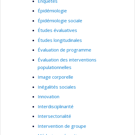
objectif de diffuser les connaissances
Enquêtes
concernant les services périnataux et
Épidémiologie
préscolaires les plus efficaces afin
Épidémiologie sociale
d’améliorer ces services.
Études évaluatives
Je suis également directrice de trois groupes de
Études longitudinales
recherche : l'
Observatoire pour l'Éducation et la
Santé des enfants
, Le
Groupe de Recherche sur
Évaluation de programme
l'Inadaptation Psychosociale chez l'enfant
et le
Évaluation des interventions
Réseau Périnatologie
.
populationnelles
Image corporelle
Inégalités sociales
Innovation
Interdisciplinarité
Intersectorialité
Intervention de groupe