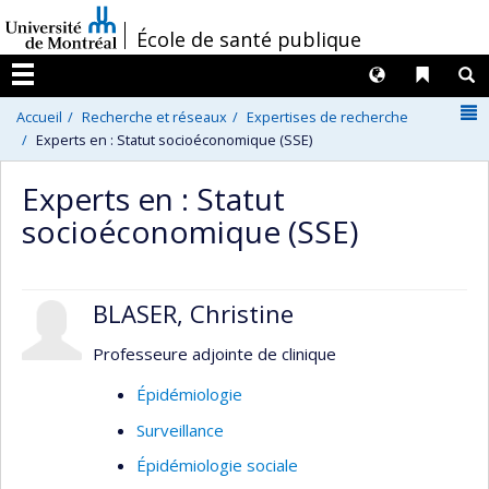
Passer
/
École de santé publique
au
contenu
Langues
Liens 
R
Menu
N
Accueil
Recherche et réseaux
Expertises de recherche
Experts en : Statut socioéconomique (SSE)
Experts en : Statut
socioéconomique (SSE)
BLASER, Christine
Professeure adjointe de clinique
Épidémiologie
Surveillance
Épidémiologie sociale