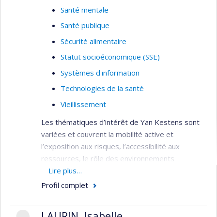
Santé mentale
Santé publique
Sécurité alimentaire
Statut socioéconomique (SSE)
Systèmes d'information
Technologies de la santé
Vieillissement
Les thématiques d’intérêt de Yan Kestens sont
variées et couvrent la mobilité active et
l’exposition aux risques, l’accessibilité aux
ressources, le rôle des environnements
alimentaires, le vieillissement et la santé mentale.
Lire plus…
Profil complet
Développement et application d’outils de
mesure et d’analyse spatiale visant à
LAURIN, Isabelle
caractériser les facteurs et processus