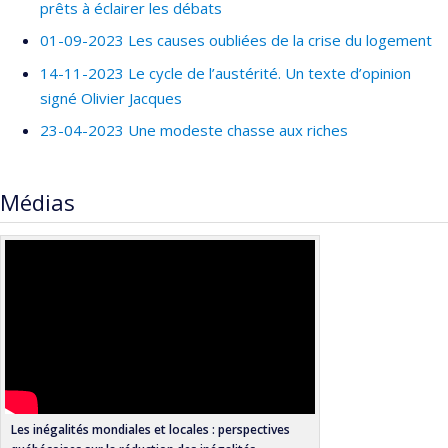
2025
« Comment les politiques sociales influencent-
prêts à éclairer les débats
elles la santé des populations. » Table de concertation
01-09-2023 Les causes oubliées de la crise du logement
nationale en prévention et promotion.
14-11-2023 Le cycle de l’austérité. Un texte d’opinion
2024
« L’économie politique des soins de santé
signé Olivier Jacques
privés. » Conseil d’administration du Collège des médecins.
23-04-2023 Une modeste chasse aux riches
2024
« Vers une réorientation des soins de santé du
curatif vers le préventif. » Unité de développement
Médias
professionnel de l’ESPUM et à la Direction régionale de la
santé publique.
2024
Témoignage au comité des Finances
de la
Chambre des communes à Ottawa sur la réforme sur la
taxation du gain en capital.
2024
« Values, Trust and Priorities : Preferences for
Public Health as Social Investments. » Assemblée générale
du CÉCD
Les inégalités mondiales et locales : perspectives
2024
« Le financement de la santé publique au Québec :