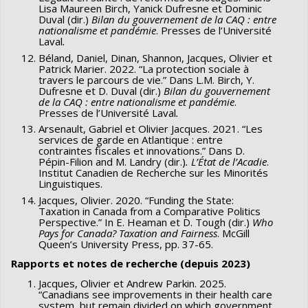
Lisa Maureen Birch, Yanick Dufresne et Dominic
Duval (dir.)
Bilan du gouvernement de la CAQ : entre
nationalisme et pandémie
. Presses de l’Université
Laval
.
Béland, Daniel, Dinan, Shannon, Jacques, Olivier et
Patrick Marier. 2022. “La protection sociale à
travers le parcours de vie.” Dans L.M. Birch, Y.
Dufresne et D. Duval (dir.)
Bilan du gouvernement
de la CAQ : entre nationalisme et pandémie
.
Presses de l’Université Laval
.
Arsenault, Gabriel et Olivier Jacques. 2021. “Les
services de garde en Atlantique : entre
contraintes fiscales et innovations.” Dans D.
Pépin-Filion and M. Landry (dir.)
. L’État de l’Acadie
.
Institut Canadien de Recherche sur les Minorités
Linguistiques.
Jacques, Olivier. 2020. “Funding the State:
Taxation in Canada from a Comparative Politics
Perspective.” In E. Heaman et D. Tough (dir.)
Who
Pays for Canada? Taxation and Fairness
. McGill
Queen’s University Press, pp. 37-65.
Rapports et notes de recherche (depuis 2023)
Jacques, Olivier et Andrew Parkin. 2025.
“Canadians see improvements in their health care
system, but remain divided on which government