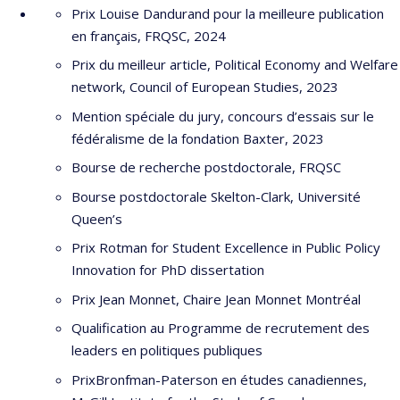
Queen’s University.
Prix Louise Dandurand pour la meilleure publication
en français, FRQSC, 2024
2026
« Celebrating Tom Courchene : Federalism,
Prix du meilleur article, Political Economy and Welfare
Regionalism and Equalization. » School of Policy Studies,
network, Council of European Studies, 2023
Queen’s University
Mention spéciale du jury, concours d’essais sur le
2026
« Midi connexion : Comment un chercheur peut-il
fédéralisme de la fondation Baxter, 2023
influencer les politiques publiques. » Maison des affaires
publiques et internationales, Université de Montréal.
Bourse de recherche postdoctorale, FRQSC
Bourse postdoctorale Skelton-Clark, Université
2026
« L’évolution du privé en santé : ce qu’en pensent
Queen’s
les Québécois. » Présentation au CEPSEM.
Prix Rotman for Student Excellence in Public Policy
2025
« Intergenerational Conflicts and the Politics of
Innovation for PhD dissertation
Health Care. » Departmental Speaker Series, Concordia
Prix Jean Monnet, Chaire Jean Monnet Montréal
Department of Political Science; et série de conférence de la
Chaire sur la Démocratie Électorale, Université de Montréal.
Qualification au Programme de recrutement des
leaders en politiques publiques
2025
« Les innovations en santé : comment repenser un
système de santé plus accessible, plus équitable et mieux
PrixBronfman-Paterson en études canadiennes,