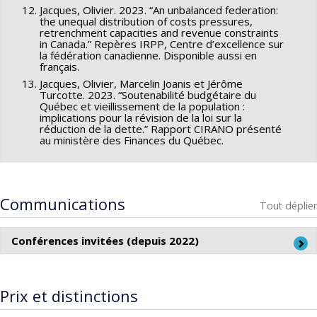
Jacques, Olivier. 2023. “An unbalanced federation:
the unequal distribution of costs pressures,
retrenchment capacities and revenue constraints
in Canada.” Repères IRPP, Centre d’excellence sur
la fédération canadienne. Disponible aussi en
français.
Jacques, Olivier, Marcelin Joanis et Jérôme
Turcotte. 2023. “Soutenabilité budgétaire du
Québec et vieillissement de la population :
implications pour la révision de la loi sur la
réduction de la dette.” Rapport CIRANO présenté
au ministère des Finances du Québec.
Communications
Tout déplier
Conférences invitées (depuis 2022)
2026
« The political constraints against solving vertical
imbalance » Fiscal Federalism and the Future of Canadian
Prix et distinctions
Federalism. Institute of Intergovernmental Relations,