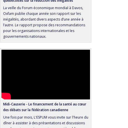
québécoises sur la réduction des inégalités
arbitrages et conséquences. » CIRANO
La veille du Forum économique mondial à Davos,
Oxfam publie chaque année son rapport sur les
2024
« Conditionality and Intergovernmental Transfers
inégalités, abordant divers aspects d’une année à
in Federations » Affaires intergouvernementales, Bureau du
l’autre. Le rapport propose des recommandations
Conseil Privé, Gouvernement du Canada
pour les organisations internationales et les
gouvernements nationaux.
2024
« Designing Social Policies to Sustain Public
Support for Poverty Reduction. » International Network for
Research on Inequality and Child Health, CRCHUM
2024
« Le financement de la maladie et de sa réduction
au Québec. » Semaine de la santé publique et de sa
réduction au Québec.
2024
« Panel sur les solutions pour lutter contre les
inégalités de patrimoine. » Forum Inégalités et Santé de
Midi-Causerie - Le financement de la santé au cœur
l’Observatoire québécois des inégalités
des débats sur la fédération canadienne
2024
« Did the charitable sector get it right on the
Une fois par mois, L'ESPUM vous invite sur l'heure du
AMT? » Webinaire de Future of Good
dîner à assister à des présentations et discussions