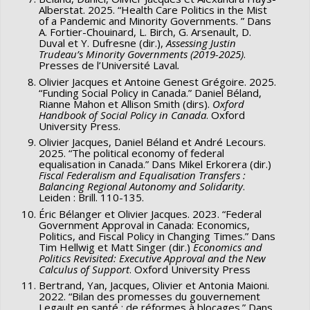
Alberstat. 2025. “Health Care Politics in the Mist
of a Pandemic and Minority Governments. ” Dans
A. Fortier-Chouinard, L. Birch, G. Arsenault, D.
Duval et Y. Dufresne (dir.),
Assessing Justin
Trudeau’s Minority Governments (2019-2025)
.
Presses de l’Université Laval
.
Olivier Jacques et Antoine Genest Grégoire. 2025.
“Funding Social Policy in Canada.” Daniel Béland,
Rianne Mahon et Allison Smith (dirs).
Oxford
Handbook of Social Policy in Canada
. Oxford
University Press.
Olivier Jacques, Daniel Béland et André Lecours.
2025. “The political economy of federal
equalisation in Canada.” Dans Mikel Erkorera (dir.)
Fiscal Federalism and Equalisation Transfers :
Balancing Regional Autonomy and Solidarity
.
Leiden : Brill. 110-135.
Éric Bélanger et Olivier Jacques. 2023. “Federal
Government Approval in Canada: Economics,
Politics, and Fiscal Policy in Changing Times.” Dans
Tim Hellwig et Matt Singer (dir.)
Economics and
Politics Revisited: Executive Approval and the New
Calculus of Support
. Oxford University Press
Bertrand, Yan, Jacques, Olivier et Antonia Maioni.
2022. “Bilan des promesses du gouvernement
Legault en santé : de réformes à blocages.” Dans