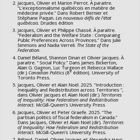
Jacques, Olivier et Marion Perrot. À paraitre.
“L’exceptionnalisme québécois en matière de
médecine privée.” Dans Robert Bernier et
Stéphane Paquin.
Les nouveaux défis de l’état
québécois
. Druides édition
Jacques, Olivier et Philippe Chassé. À paraitre.
“Federalism and the Welfare State : Comparaing
Public Preferences Across Provinces.” Dans Julie
Simmons and Nadia Verreli.
The State of the
Federation
.
Daniel Béland, Shannon Dinan et Olivier Jacques. À
paraitre. “ Social Policy.” Dans James Bickerton,
Alain G. Gagnon, Luc Turgeon et Rebecca Wallace
e
(dir.)
Canadian Politics
(8
édition). University of
Toronto Press.
Jacques, Olivier et Alain Noël. 2025. “Introduction :
Inequality and Redistribution across Territories ”,
dans Olivier Jacques et Alain Noël (dir.)
Territories
of
Inequality: How Federalism and Redistribution
Interact.
McGill-Queen’s University Press
Jacques, Olivier et Peter Graefe. 2025. “The
partisan politics of fiscal federalism in Canada.”
Dans Jacques, Olivier et Alain Noël (dir).
Territories
of
Inequality: How Federalism and Redistribution
Interact.
McGill-Queen’s University Press.
Béland, Daniel, Olivier Jacques et Alexandra Hays-