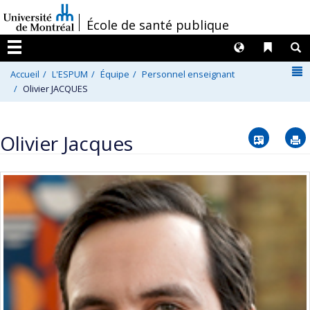
Passer
/
École de santé publique
au
contenu
Langues
Liens 
R
Menu
N
Accueil
L'ESPUM
Équipe
Personnel enseignant
Olivier JACQUES
Vcard
Olivier Jacques