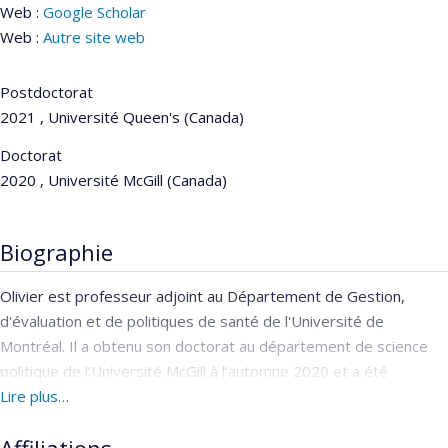
Web :
Google Scholar
Web :
Autre site web
Postdoctorat
2021 , Université Queen's (Canada)
Doctorat
2020 , Université McGill (Canada)
Biographie
Olivier est professeur adjoint au Département de Gestion,
d'évaluation et de politiques de santé de l'Université de
Montréal. Il a obtenu son doctorat au département de science
politique de l’Université McGill à l’automne 2020 et a été
chercheur postdoctoral à l'Université Queen’s jusqu'en
Lire plus…
septembre 2021. Il s’intéresse à l’économie politique des
politiques publiques au Canada et en Europe. Plus précisément,