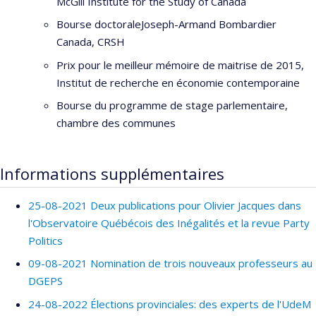
adapté aux réalités d’aujourd’hui. » Colloque des Rencontres
McGill Institute for the Study of Canada
Maitres chez vous. Force Jeunesse.
Bourse doctoraleJoseph-Armand Bombardier
Canada, CRSH
2025
« Priorité à la santé : les préférences des
Québécois en perspective comparée. » Midi de la science
Prix pour le meilleur mémoire de maitrise de 2015,
politique, Université Laval et présentation au CIRANO
Institut de recherche en économie contemporaine
Bourse du programme de stage parlementaire,
2025
« Health Crises and Public Finance in Canada. »
chambre des communes
International conference on
Managing Health Crises in
Federal Systems
. Centre d’Analyse Politique : Constitution et
Fédéralisme.
Informations supplémentaires
2025
« L’économie politique de l’austérité. » Congrès du
Syndicat des professionnels du gouvernement du Québec
25-08-2021 Deux publications pour Olivier Jacques dans
l'Observatoire Québécois des Inégalités et la revue Party
2025
« Panel : Face à la crise, tous ensemble pour un
Politics
avenir plus juste. » Centre communautaire Côt-des-Neiges
09-08-2021 Nomination de trois nouveaux professeurs au
2025
« Les rendez-vous du Collège : La place du privé
DGEPS
en santé. » Collège des médecins du Québec.
24-08-2022 Élections provinciales: des experts de l'UdeM