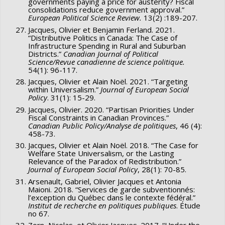
governments paying a price for austerity? Fiscal
consolidations reduce government approval.”
European Political Science Review.
13(2) :189-207.
Jacques, Olivier et Benjamin Ferland. 2021.
“Distributive Politics in Canada: The Case of
Infrastructure Spending in Rural and Suburban
Districts.”
Canadian Journal of Political
Science/Revue canadienne de science politique.
54(1): 96-117.
Jacques, Olivier et Alain Noël. 2021. “Targeting
within Universalism.”
Journal of European Social
Policy
. 31(1): 15-29.
Jacques, Olivier. 2020. “Partisan Priorities Under
Fiscal Constraints in Canadian Provinces.”
Canadian Public Policy/Analyse de politiques
, 46 (4):
458-73.
Jacques, Olivier et Alain Noël. 2018. “The Case for
Welfare State Universalism, or the Lasting
Relevance of the Paradox of Redistribution.”
Journal of European Social Policy
, 28(1): 70-85.
Arsenault, Gabriel, Olivier Jacques et Antonia
Maioni. 2018. “Services de garde subventionnés:
l’exception du Québec dans le contexte fédéral.”
Institut de recherche en politiques publiques
. Étude
no 67.