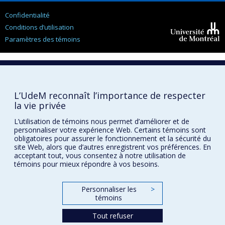
sur la fédération canadienne.” École de Santé Publique de
Confidentialité
l’Université de Montréal
Conditions d’utilisation
2022
“La politique du fédéralisme fiscal : l’opinion des
Paramètres des témoins
Université de
canadiens.” Secrétariat Québécois aux Relations
Montréal
Canadiennes.
2022
“Austerity and welfare state resilience.” Université
Aarhus, en ligne
L’UdeM reconnaît l’importance de respecter
la vie privée
2022
“Economic decline and tax policy preferences.”
L’utilisation de témoins nous permet d’améliorer et de
Centre pour l’étude de la citoyenneté démocratique,
personnaliser votre expérience Web. Certains témoins sont
Montréal, Juin
obligatoires pour assurer le fonctionnement et la sécurité du
site Web, alors que d’autres enregistrent vos préférences. En
acceptant tout, vous consentez à notre utilisation de
2022
“Science, politique et sévérité des mesures
témoins pour mieux répondre à vos besoins.
sanitaires pour lutter contre la COVID-19 : le Québec en
perspective comparée.” Webinaire de l’association latine
Personnaliser les
>
pour l’analyse des systèmes de santé (16 mars)
témoins
2022
“L’impact de l’austérité budgétaire sur le
Tout refuser