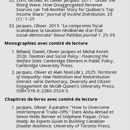
Zorn, Nicolas, et Olivier Jacques. 2017. “Under the
Rising Wave. How Disaggregated Revenue
Sources can Tell Another Story for Québec’s Top
Income Share.”
Journal of Income Distribution
. 25
(1) : 1-25
Jacques, Olivier. 2015. “Le compromis fiscal
scandinave: la taxation néolibérale d'un État
social-démocrate”
Revue Politikos Journal
1: 25-39.
Monographies avec comité de lecture
Béland, Daniel, Olivier Jacques et Michal Koreh.
2026.
Taxation and Social Policy : Financing the
Welfare State
. Cambridge Element in Public Policy,
Cambridge University Press.
Jacques, Olivier et Alain Noël (dir.). 2025.
Territories
of
Inequality: How Federalism and Redistribution
Interact.
série Democracy, Diversity and Citizen
Engagement de McGill-Queen’s University Press.
ISBN 978-0-2280-2524-5
Chapitres de livres avec comité de lecture
Jacques, Olivier. À paraitre. “How to Overcome
Intertemporal Trade-Offs.” Dans Aisha Ahmad et
Simon Wells Bernier et Stéphane Paquin
. Crisis-
Ready: An Experts Guide to Building Canadian
Disaster Resilience.
University of Toronto Press.