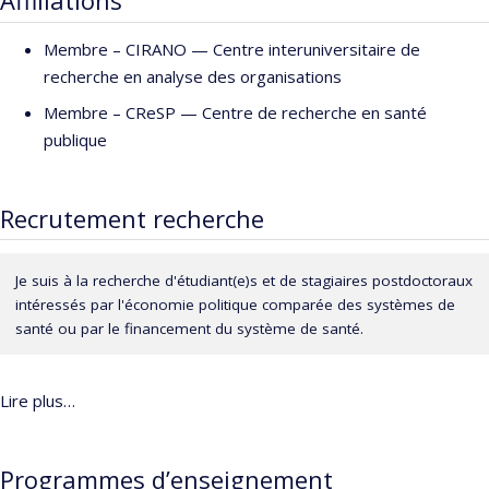
Affiliations
ses recherches portent sur les conséquences de l’austérité
Membre –
CIRANO — Centre interuniversitaire de
budgétaire sur le financement de l’État et du système de santé,
recherche en analyse des organisations
ainsi que sur les difficultés que rencontrent les gouvernements
qui cherchent à investir à long terme, notamment en santé
Membre –
CReSP — Centre de recherche en santé
publique. Il a aussi exploré les relations entre les politiques
publique
sociales, les inégalités de revenus et la santé des populations.
Olivier contribue à différents cours sur les politiques publiques
Recrutement recherche
et sur le système de santé canadien.
Je suis à la recherche d'étudiant(e)s et de stagiaires postdoctoraux
intéressés par l'économie politique comparée des systèmes de
santé ou par le financement du système de santé.
Lire plus…
Programmes d’enseignement