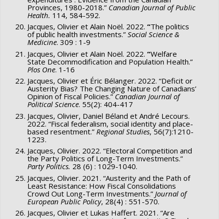
Provinces, 1980-2018.”
Canadian Journal of Public
Health.
114, 584-592.
Jacques, Olivier et Alain Noël. 2022.
“
The politics
of public health investments.”
Social Science &
Medicine
. 309 : 1-9
Jacques, Olivier et Alain Noël. 2022.
“
Welfare
State Decommodification and Population Health.”
Plos One
. 1-16
Jacques, Olivier et Éric Bélanger. 2022. “Deficit or
Austerity Bias? The Changing Nature of Canadians’
Opinion of Fiscal Policies.”
Canadian Journal of
Political Science
. 55(2): 404-417
Jacques, Olivier, Daniel Béland et André Lecours.
2022. “Fiscal federalism, social identity and place-
based resentment.”
Regional Studies
, 56(7):1210-
1223.
Jacques, Olivier. 2022. “Electoral Competition and
the Party Politics of Long-Term Investments.”
Party Politics.
28 (6) : 1029-1040.
Jacques, Olivier. 2021. “Austerity and the Path of
Least Resistance: How Fiscal Consolidations
Crowd Out Long-Term Investments.”
Journal of
European Public Policy
, 28(4) : 551-570.
Jacques, Olivier et Lukas Haffert. 2021. “Are