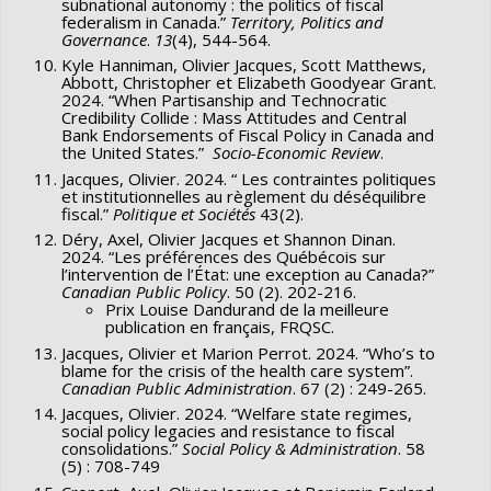
publique quant à différentes politiques fiscales, notamment
subnational autonomy : the politics of fiscal
federalism in Canada.”
Territory, Politics and
des plus pauvres (mesurées par le ratio p90p10 sur les
chercheurs et pour les gouvernements au Canada. En
pour saisir quels électeurs préfèrent une réduction du
Governance
.
13
(4), 544-564.
revenus de marché) nuisent en effet à la santé. Autrement
effectuant le premier sondage axé sur les priorités entre
déficit budgétaire, lesquels appuient plutôt une
Kyle Hanniman, Olivier Jacques, Scott Matthews,
dit, la polarisation des revenus sur le marché du travail
les politiques de santé et les autres politiques sociales,
Abbott, Christopher et Elizabeth Goodyear Grant.
augmentation des dépenses publiques et qui accepte de
2024. “When Partisanship and Technocratic
semble néfaste pour la santé publique. La redistribution des
nous mesurerons la demande publique pour les dépenses
payer davantage d'impôts pour améliorer les services
Credibility Collide : Mass Attitudes and Central
revenus effectuée par les programmes sociaux compte
Bank Endorsements of Fiscal Policy in Canada and
de santé en situation de contrainte budgétaire et
publics.
the United States.”
Socio-Economic Review
.
moins que la sécurité que ceux-ci confèrent, en donnant aux
identifierons notamment la composition et la taille relative
Jacques, Olivier. 2024. “ Les contraintes politiques
citoyens des ressources financières et des services qui les
des groupes qui seraient prêts à limiter les dépenses de
et institutionnelles au règlement du déséquilibre
fiscal.”
Politique et Sociétés
43(2).
protègent contre les risques engendrés par un marché du
santé ou ceux qui priorisent plutôt d’autres politiques
Déry, Axel, Olivier Jacques et Shannon Dinan.
travail polarisé.
sociales. De plus, notre enquête nous permettra de
2024. “Les préférences des Québécois sur
mesurer quels groupes appuient ou résistent à de
l’intervention de l’État: une exception au Canada?”
Pour promouvoir la santé, les gouvernements doivent donc
Canadian Public Policy
. 50 (2). 202-216.
potentielles réformes pour faire face à la hausse des coûts,
Prix Louise Dandurand de la meilleure
renforcer et universaliser les programmes sociaux, assurer
publication en français, FRQSC.
telles que modification du financement du panier de biens et
une bonne protection du revenu pour les plus pauvres et,
Jacques, Olivier et Marion Perrot. 2024. “Who’s to
services offerts ou une réallocation des dépenses curatives
en même temps, utiliser les politiques publiques et la
blame for the crisis of the health care system”.
vers la prévention. À notre avis, il est nécessaire d’identifier
Canadian Public Administration
. 67 (2) : 249-265.
réglementation pour limiter la polarisation du marché du
les coalitions citoyennes en faveur de chacun des choix
Jacques, Olivier. 2024. “Welfare state regimes,
travail.
social policy legacies and resistance to fiscal
difficiles que le gouvernement risque de devoir effectuer
consolidations.”
Social Policy & Administration
. 58
pour faire face à la hausse des dépenses de santé. Plus
(5) : 708-749