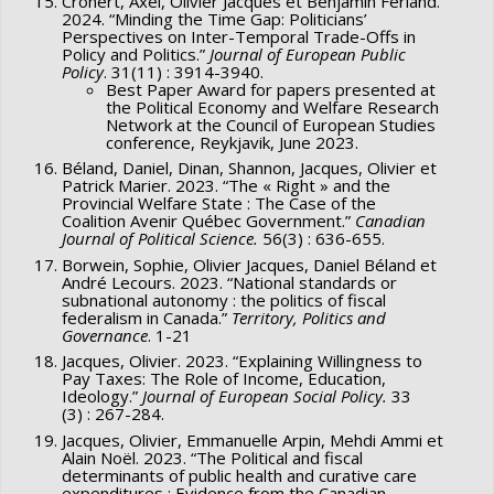
généralement, le projet permettra de mieux comprendre
Cronert, Axel, Olivier Jacques et Benjamin Ferland.
2024. “Minding the Time Gap: Politicians’
les préférences des citoyens pour réformer l’État-
Perspectives on Inter-Temporal Trade-Offs in
Policy and Politics.”
Journal of European Public
providence. Ainsi, les contributions de ce projet de
Policy
. 31(11) : 3914-3940.
recherche seront utiles pour des chercheurs dans diverses
Best Paper Award for papers presented at
the Political Economy and Welfare Research
disciplines (sociologie, science politique, analyse des
Network at the Council of European Studies
systèmes de santé, économie) et pour les groupes de la
conference, Reykjavik, June 2023.
société civile qui s’intéressent au système de santé et à
Béland, Daniel, Dinan, Shannon, Jacques, Olivier et
Patrick Marier. 2023. “The « Right » and the
l’État-providence.
Provincial Welfare State : The Case of the
Coalition Avenir Québec Government.”
Canadian
Journal of Political Science.
56(3) : 636-655.
Borwein, Sophie, Olivier Jacques, Daniel Béland et
André Lecours. 2023. “National standards or
subnational autonomy : the politics of fiscal
federalism in Canada.”
Territory, Politics and
Governance
. 1-21
Jacques, Olivier. 2023. “Explaining Willingness to
Pay Taxes: The Role of Income, Education,
Ideology.”
Journal of European Social Policy.
33
(3) : 267-284.
Jacques, Olivier, Emmanuelle Arpin, Mehdi Ammi et
Alain Noël. 2023. “The Political and fiscal
determinants of public health and curative care
expenditures : Evidence from the Canadian