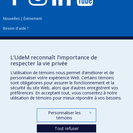
Nouvelles
|
Événement
Besoin d'aide ?
Plan du site
|
Accessibilité
Signaler une erreur
L’UdeM reconnaît l’importance de
respecter la vie privée
Boîte à outils
L’utilisation de témoins nous permet d’améliorer et de
personnaliser votre expérience Web. Certains témoins
Téléchargez les logos de l'ESPUM
sont obligatoires pour assurer le fonctionnement et la
sécurité du site Web, alors que d’autres enregistrent vos
préférences. En acceptant tout, vous consentez à notre
utilisation de témoins pour mieux répondre à vos besoins.
Personnaliser les
>
témoins
Tout refuser