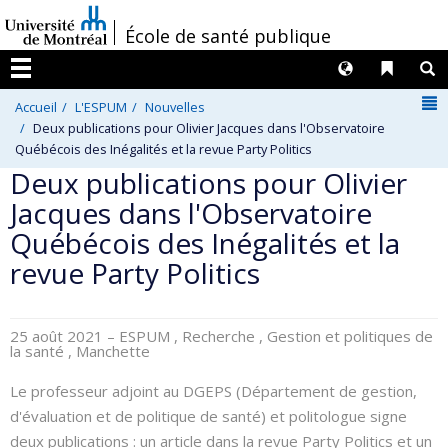
Passer
/
École de santé publique
au
contenu
Langues
Liens 
R
Menu
N
Accueil
L'ESPUM
Nouvelles
Deux publications pour Olivier Jacques dans l'Observatoire
Québécois des Inégalités et la revue Party Politics
Deux publications pour Olivier
Jacques dans l'Observatoire
Québécois des Inégalités et la
revue Party Politics
25 août 2021
– ESPUM , Recherche , Gestion et politiques de
la santé , Manchette
Le professeur adjoint au DGEPS (Département de gestion,
d'évaluation et de politique de santé) et politologue signe
deux publications : un article dans la revue Party Politics et un