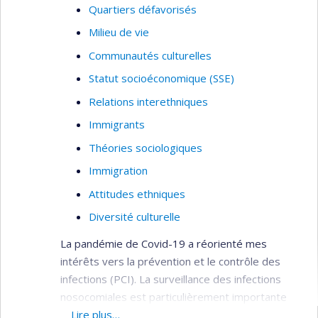
Quartiers défavorisés
Milieu de vie
Communautés culturelles
Statut socioéconomique (SSE)
Relations interethniques
Immigrants
Théories sociologiques
Immigration
Attitudes ethniques
Diversité culturelle
La pandémie de Covid-19 a réorienté mes
intérêts vers la prévention et le contrôle des
infections (PCI). La surveillance des infections
nosocomiales est particulièrement importante
considérant que les patients hospitalisés sont
Lire plus…