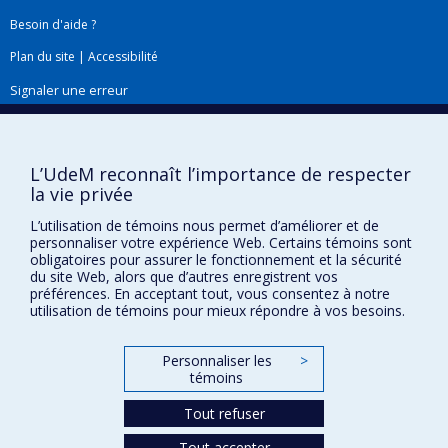
intervenants par l'entremise du jeu sérieux
Besoin d'aide ?
(serious gaming).
Plan du site
|
Accessibilité
En tant que sociologue spécialisée en relations
Signaler une erreur
ethniques et immigration et comme socio-
épidémiologiste, je m'intéresse particulièrement
aux déterminants sociaux de la santé. Afin de
Boîte à outils
L’UdeM reconnaît l’importance de respecter
bien surveiller la santé des populations et les
la vie privée
Téléchargez les logos de l'ESPUM
inégalités sociales de la santé, il est nécessaire
L’utilisation de témoins nous permet d’améliorer et de
de correctement mesurer les déterminants
personnaliser votre expérience Web. Certains témoins sont
sociaux. Je me suis spécialisée dans le
obligatoires pour assurer le fonctionnement et la sécurité
du site Web, alors que d’autres enregistrent vos
développement d'indices de défavorisation et de
préférences. En acceptant tout, vous consentez à notre
vulnérabilité sur la base d'indicateurs
utilisation de témoins pour mieux répondre à vos besoins.
publiquement disponibles et ce, à très petite
échelle géographique.
Personnaliser les
>
témoins
Confidentialité
Tout refuser
Conditions d’utilisation
Tout accepter