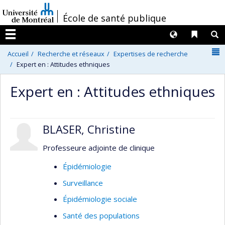
Passer
/
École de santé publique
au
contenu
Langues
Liens 
R
Menu
N
Accueil
Recherche et réseaux
Expertises de recherche
Expert en : Attitudes ethniques
Expert en : Attitudes ethniques
BLASER, Christine
Professeure adjointe de clinique
Épidémiologie
Surveillance
Épidémiologie sociale
Santé des populations