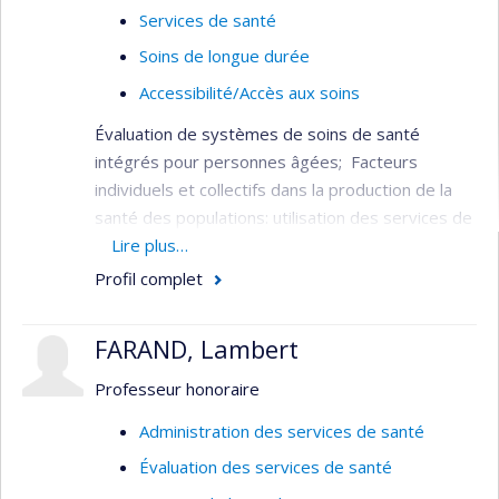
Services de santé
Soins de longue durée
Accessibilité/Accès aux soins
Évaluation de systèmes de soins de santé
intégrés pour personnes âgées; Facteurs
individuels et collectifs dans la production de la
santé des populations: utilisation des services de
santé, services aux personnes âgées,
Lire plus…
financement du système de santé, fragilité chez
Profil complet
les personnes âgées.
Il a été l’un des principaux responsables de la
FARAND, Lambert
conception, de l’implantation et de l’évaluation du
Professeur honoraire
projet de démonstration d’un système intégré
de services pour les personnes âgées (SIPA).
Administration des services de santé
Évaluation des services de santé