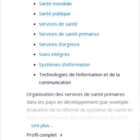
Santé mondiale
Santé publique
Services de santé
Services de santé primaires
Services d'urgence
Soins intégrés
Systèmes d'information
Technologies de l'information et de la
communication
Organisation des services de santé primaires
dans les pays en développement (par exemple :
évaluation de la réforme du système de santé en
Haïti); performance des organisations de santé
(par exemple : évaluation de la performance des
Lire plus…
hôpitaux et des agences d’évaluation des
Profil complet