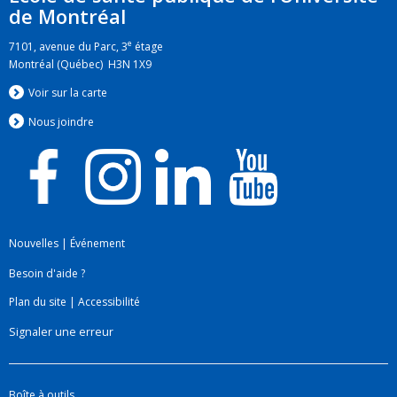
Afrique du Sud
de Montréal
Intégration d'une approche des systèmes de
e
7101, avenue du Parc, 3
étage
santé à la prestation des services de santé
Montréal (Québec) H3N 1X9
maternelle : recherche transdisciplinaire au
Voir sur la carte
Rwanda et en Afrique du Sud.
Nous jo
i
ndre
Nouvelles
|
Événement
Besoin d'aide ?
Plan du site
|
Accessibilité
Signaler une erreur
Boîte à outils