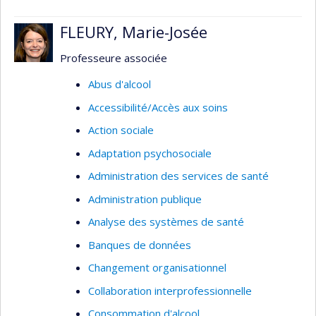
technologies de la santé); organisation des
services de santé mentale (par exemple :
FLEURY, Marie-Josée
évaluation de la gestion par programmes
clientèles en milieu psychiatrique, prévention du
Professeure associée
suicide chez les jeunes); organisation des
Abus d'alcool
services d'urgence (par exemple : évaluation du
Accessibilité/Accès aux soins
traitement des appels aux services d’urgence,
gestion des flottes ambulancières); traitement
Action sociale
de l’information clinique et administrative (par
Adaptation psychosociale
exemple : analyse de la décision médicale,
Administration des services de santé
télémédecine, systèmes d’information en santé).
Administration publique
Analyse des systèmes de santé
Banques de données
Changement organisationnel
Collaboration interprofessionnelle
Consommation d'alcool