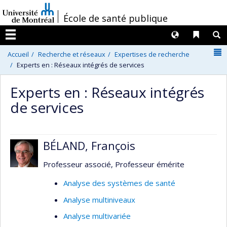
Passer
/
École de santé publique
au
contenu
Langues
Liens 
R
Menu
N
Accueil
Recherche et réseaux
Expertises de recherche
Experts en : Réseaux intégrés de services
Experts en : Réseaux intégrés
de services
BÉLAND, François
Professeur associé, Professeur émérite
Analyse des systèmes de santé
Analyse multiniveaux
Analyse multivariée