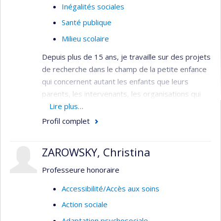
recherche vers l’organisation des services et des
Inégalités sociales
politiques publiques.
Santé publique
Milieu scolaire
Depuis plus de 15 ans, je travaille sur des projets
de recherche dans le champ de la petite enfance
qui concernent autant les enfants que leurs
parents, les intervenants, les organisations qui
offrent les services et l’action intersectorielle.
Lire plus…
Parmi mes travaux récents, il y a une recherche-
Profil complet
action participative avec des parents et des
intervenants du centre Rond-Point, un centre
ZAROWSKY, Christina
périnatal et familial en toxicomanie dans le
quartier Centre-Sud à Montréal. J’ai aussi été
Professeure honoraire
chercheure principale du volet montréalais
Accessibilité/Accès aux soins
de
l’Enquête québécoise sur le parcours préscolaire
Action sociale
des enfants de maternelle
(EQPPEM 2017) qui
visait notamment à décrire la diversité des
Adaptation psychosociale