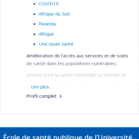
COVID19
Afrique du Sud
Rwanda
Afrique
Une seule santé
Amélioration de l'accès aux services et de soins
de santé dans les populations vulnérables.
Innover pour la santé maternelle et infantile en
Afrique - Apprendre à mettre en œuvre des soins
Lire plus…
de santé primaires intégrés, centrés sur la
Profil complet
communauté et axés sur la santé reproductive et
infantile dans les contextes post-conflit.
Intervention intégrée visant à réduire le risque
de diabète de type 2 chez les femmes
défavorisées après le diabète gestationnel en
École de santé publique de l’Université