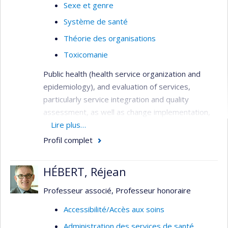
Sexe et genre
Système de santé
Théorie des organisations
Toxicomanie
Public health (health service organization and
epidemiology), and evaluation of services,
particularly service integration and quality
assessment, as well as change implementation,
needs assessment, primary care services,
Lire plus…
service utilization, health systems analysis,
Profil complet
performance indicators, and patient outcomes.
Methods: quantitative (surveys, administrative
HÉBERT, Réjean
databases, outcome studies), qualitative (case
study designs, program evaluation), and mixed-
Professeur associé, Professeur honoraire
method investigations, all involving close
Accessibilité/Accès aux soins
partnerships with clinicians and decision-makers.
Administration des services de santé
Main target groups: patients with both serious