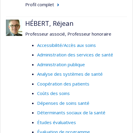
décision par des personnes ou des groupes en
Profil complet
situation de vulnérabilités pour des raisons de
santé ou socio-économiques. Plus précisément,
HÉBERT, Réjean
ses recherches visent à examiner leurs
préoccupations et leurs besoins par rapport à la
Professeur associé, Professeur honoraire
situation de vulnérabilité dans laquelle ils se
Accessibilité/Accès aux soins
trouvent et les processus éthiques à mettre en
Administration des services de santé
place pour contribuer à leur autonomisation. Ses
travaux s’inscrivent dans une démarche
Administration publique
empirique.
Analyse des systèmes de santé
Coopération des patients
Coûts des soins
Dépenses de soins santé
Déterminants sociaux de la santé
Études évaluatives
Évaluation de programme