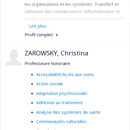
les organisations et les systèmes. Transfert et
utilisation des connaissances. Informatisation et
usages sociaux des technologies d'information et
de communication. Responsabilisation et
Lire plus…
participation du patient et du citoyen.
Profil complet
ZAROWSKY, Christina
Professeure honoraire
Accessibilité/Accès aux soins
Action sociale
Adaptation psychosociale
Adhésion au traitement
Analyse des systèmes de santé
Communautés culturelles