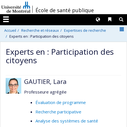
Passer
/
École de santé publique
au
contenu
Langues
Liens 
R
Menu
N
Accueil
Recherche et réseaux
Expertises de recherche
Experts en : Participation des citoyens
Experts en : Participation des
citoyens
GAUTIER, Lara
Professeure agrégée
Évaluation de programme
Recherche participative
Analyse des systèmes de santé