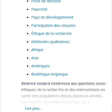
Prise de décision
Pauvreté
Pays en développement
Participation des citoyens
Éthique de la recherche
Méthodes qualitatives
Afrique
Asie
Amériques
Bioéthique empirique
Béatrice Godard s'intéresse aux questions socio-
éthiques de la recherche et des interventions en
santé des populations depuis plusieurs années.
Ses intérêts de recherche portent sur le
développement de capacités à la prise de
Lire plus…