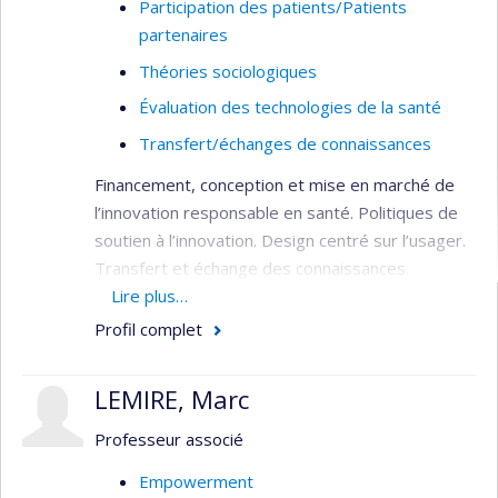
Participation des patients/Patients
des personnes et l’élaboration d’un plan de
partenaires
services individualisé, un outil unique d’évaluation
et un système d’information partageable.
Théories sociologiques
Il travaille actuellement au financement et à la
Évaluation des technologies de la santé
gestion des soins de longue durée,
Transfert/échanges de connaissances
particulièrement le soutien à domicile. Il se
Financement, conception et mise en marché de
préoccupe du transfert de connaissances de la
l’innovation responsable en santé. Politiques de
recherche vers l’organisation des services et des
soutien à l’innovation. Design centré sur l’usager.
politiques publiques.
Transfert et échange des connaissances.
Délibération publique.
Lire plus…
Profil complet
LEMIRE, Marc
Professeur associé
Empowerment