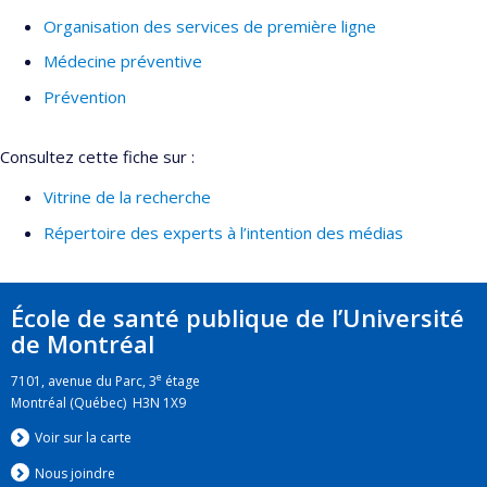
Organisation des services de première ligne
Médecine préventive
Prévention
Consultez cette fiche sur :
Vitrine de la recherche
Répertoire des experts à l’intention des médias
École de santé publique de l’Université
de Montréal
e
7101, avenue du Parc, 3
étage
Montréal (Québec) H3N 1X9
Voir sur la carte
Nous jo
i
ndre