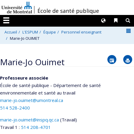
Passer
/
École de santé publique
au
contenu
Langues
Liens 
R
Menu
N
Accueil
L'ESPUM
Équipe
Personnel enseignant
Marie-Jo OUIMET
Vcard
Marie-Jo Ouimet
Professeure associée
École de santé publique - Département de santé
environnementale et santé au travail
marie-jo.ouimet@umontreal.ca
514 528-2400
marie-jo.ouimet@inspq.qc.ca
(Travail)
Courriels
Travail 1 :
514 208-4701