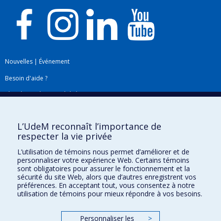
Nouvelles
|
Événement
Besoin d'aide ?
Plan du site
|
Accessibilité
Signaler une erreur
L’UdeM reconnaît l’importance de
respecter la vie privée
Boîte à outils
L’utilisation de témoins nous permet d’améliorer et de
personnaliser votre expérience Web. Certains témoins
Téléchargez les logos de l'ESPUM
sont obligatoires pour assurer le fonctionnement et la
sécurité du site Web, alors que d’autres enregistrent vos
préférences. En acceptant tout, vous consentez à notre
utilisation de témoins pour mieux répondre à vos besoins.
Personnaliser les
>