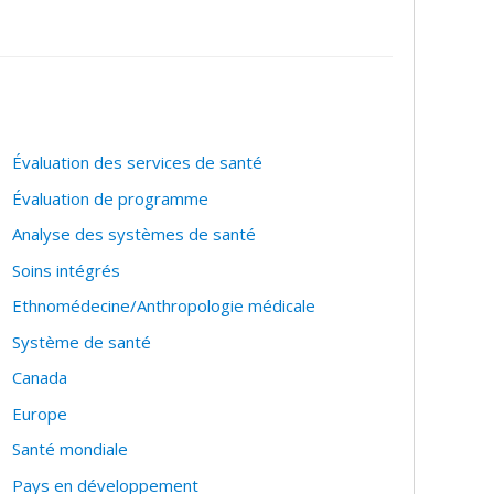
ssues de la science des données, sur des données
Évaluation des services de santé
Évaluation de programme
Analyse des systèmes de santé
Soins intégrés
Ethnomédecine/Anthropologie médicale
Système de santé
Canada
Europe
Santé mondiale
Pays en développement