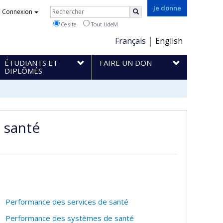
Rechercher
Je donne
Connexion
Rechercher
Ce site
Tout UdeM
Choix
Français
English
de
ÉTUDIANTS ET
FAIRE UN DON
la
DIPLÔMÉS
langue
e santé
Performance des services de santé
Performance des systèmes de santé