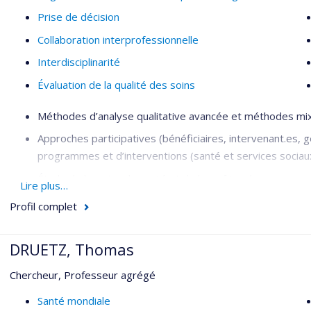
Prise de décision
Collaboration interprofessionnelle
Interdisciplinarité
Évaluation de la qualité des soins
Méthodes d’analyse qualitative avancée et méthodes mixtes
Approches participatives (bénéficiaires, intervenant.es, g
programmes et d’interventions (santé et services soci
Étude de besoins de santé et de bien-être de personnes m
Lire plus…
Analyse de politiques publiques; gouvernance ancrée d
Profil complet
Sciences sociales de la santé, anthropologie médicale, sa
DRUETZ, Thomas
Réalités autochtones urbaines
Chercheur, Professeur agrégé
Santé mondiale