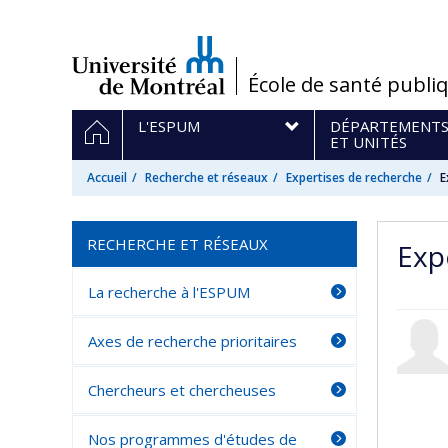
Passer
au
contenu
/
École de santé publi
Navigation
ACCUEIL
L'ESPUM
DÉPARTEMENT
principale
ET UNITÉS
Accueil
Recherche et réseaux
Expertises de recherche
E
RECHERCHE ET RÉSEAUX
Expe
La recherche à l'ESPUM
Axes de recherche prioritaires
Chercheurs et chercheuses
Nos programmes d'études de