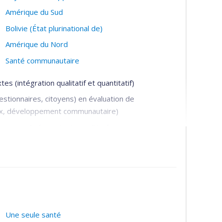
Amérique du Sud
Bolivie (État plurinational de)
Amérique du Nord
Santé communautaire
 (intégration qualitatif et quantitatif)
estionnaires, citoyens) en évaluation de
aux, développement communautaire)
arginalisées, situations d’itinérances
ans des données probantes
nté publique
Une seule santé