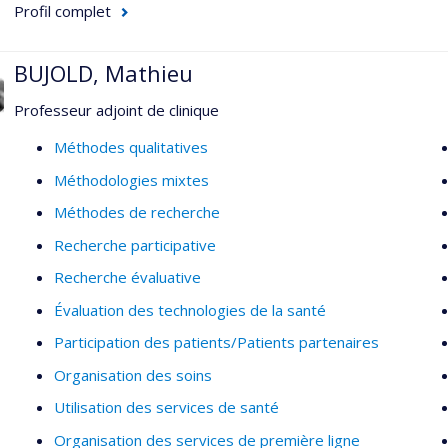
Profil complet
vieillissante au Québec, en appliquant différentes méthodes i
clinico-administratives et longitudinales.
BUJOLD, Mathieu
Professeur adjoint de clinique
Méthodes qualitatives
Méthodologies mixtes
Méthodes de recherche
Recherche participative
Recherche évaluative
Évaluation des technologies de la santé
Participation des patients/Patients partenaires
Organisation des soins
Utilisation des services de santé
Organisation des services de première ligne