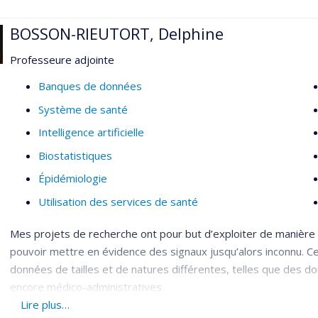
Santé publique
BOSSON-RIEUTORT, Delphine
Organisation des soins de santé
Professeure adjointe
Utilisation des services de santé
Banques de données
Prestation de services de santé
Système de santé
Évaluation des services de santé
Intelligence artificielle
Services de première ligne
Biostatistiques
Analyse et évaluation des politiques sur les services de 
Épidémiologie
Pratiques professsionnelles
Utilisation des services de santé
Pratiques médicales
Développement d'indicateurs
Mes projets de recherche ont pour but d’exploiter de manière
Techniques quantitatives
pouvoir mettre en évidence des signaux jusqu’alors inconnu. Ce
données de tailles et de natures différentes, telles que des d
encore médico-administratives.
Lire plus…
Ma programmation de recherche vise à modéliser et prédire les