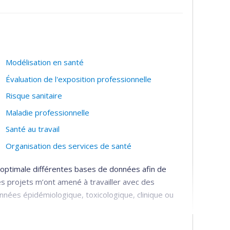
Modélisation en santé
Évaluation de l'exposition professionnelle
Risque sanitaire
Maladie professionnelle
santé
Santé au travail
Organisation des services de santé
 optimale différentes bases de données afin de
s projets m’ont amené à travailler avec des
onnées épidémiologique, toxicologique, clinique ou
 trajectoires de recours aux soins de la population