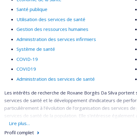
Santé publique
Utilisation des services de santé
Gestion des ressources humaines
Administration des services infirmiers
Système de santé
COVID-19
COVID19
Administration des services de santé
Les intérêts de recherche de Roxane Borgès Da Silva portent sur
services de santé et le développement d’indicateurs de perform
particulièrement à l’évolution de l’organisation des services de 
services de santé de la population. Elle s’intéresse également 
l’organisation des services de santé, aux pratiques professionn
Lire plus…
Profil complet
Économie de la santé