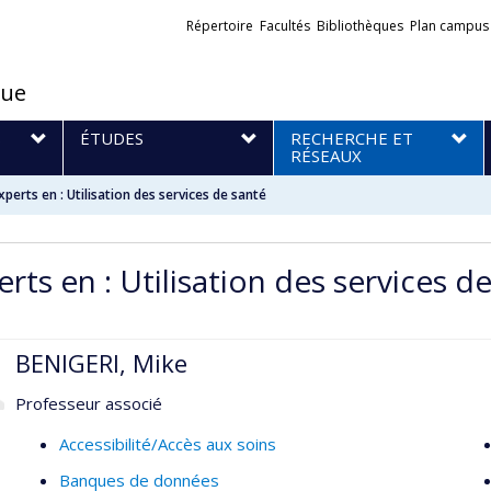
Liens
Répertoire
Facultés
Bibliothèques
Plan campus
externes
que
S
ÉTUDES
RECHERCHE ET
RÉSEAUX
xperts en : Utilisation des services de santé
rts en : Utilisation des services d
BENIGERI, Mike
Professeur associé
Accessibilité/Accès aux soins
Banques de données