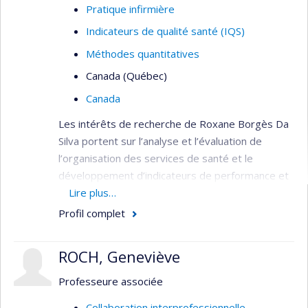
Pratique infirmière
Indicateurs de qualité santé (IQS)
Méthodes quantitatives
Canada (Québec)
Canada
Les intérêts de recherche de Roxane Borgès Da
Silva portent sur l’analyse et l’évaluation de
l’organisation des services de santé et le
développement d’indicateurs de performance et
de qualité. Elle s’intéresse plus particulièrement à
Lire plus…
l’évolution de l’organisation des services de
Profil complet
première ligne et à ses effets sur l’utilisation des
services de santé de la population. Elle
ROCH, Geneviève
s’intéresse également aux effets des politiques
de santé liées à l’organisation des services de
Professeure associée
santé, aux pratiques professionnelles et aux
Collaboration interprofessionnelle