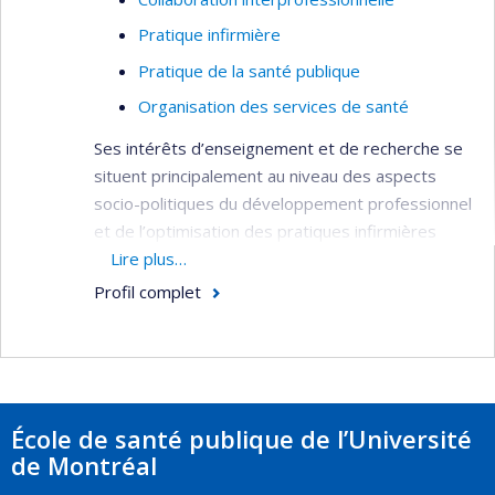
collaborations.
Pratique infirmière
Économie de la santé
Pratique de la santé publique
Santé publique
Organisation des services de santé
Organisation des soins de santé
Ses intérêts d’enseignement et de recherche se
Utilisation des services de santé
situent principalement au niveau des aspects
Prestation de services de santé
socio-politiques du développement professionnel
Évaluation des services de santé
et de l’optimisation des pratiques infirmières
dans les organisations de santé.
Lire plus…
Services de première ligne
Profil complet
Analyse et évaluation des politiques sur les
services de santé
Pratiques professsionnelles
Pratiques médicales
École de santé publique de l’Université
Développement d'indicateurs
de Montréal
Techniques quantitatives