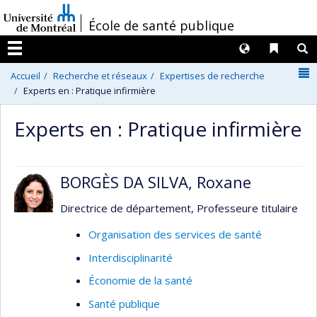
Passer
/
École de santé publique
au
contenu
Langues
Liens 
R
Menu
N
Accueil
Recherche et réseaux
Expertises de recherche
Experts en : Pratique infirmière
Experts en : Pratique infirmière
BORGÈS DA SILVA, Roxane
Directrice de département, Professeure titulaire
Organisation des services de santé
Interdisciplinarité
Économie de la santé
Santé publique