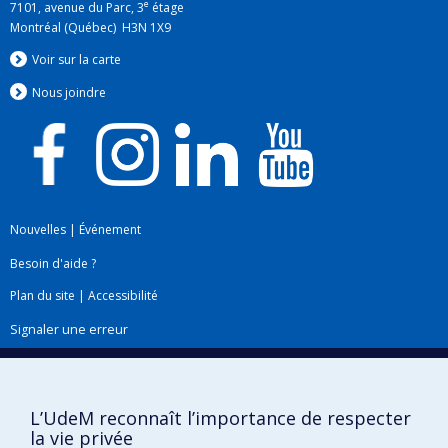
e
7101, avenue du Parc, 3
étage
Montréal (Québec) H3N 1X9
Voir sur la carte
Nous jo
i
ndre
Nouvelles
|
Événement
Besoin d'aide ?
Plan du site
|
Accessibilité
Signaler une erreur
Boîte à outils
L’UdeM reconnaît l’importance de respecter
Téléchargez les logos de l'ESPUM
la vie privée