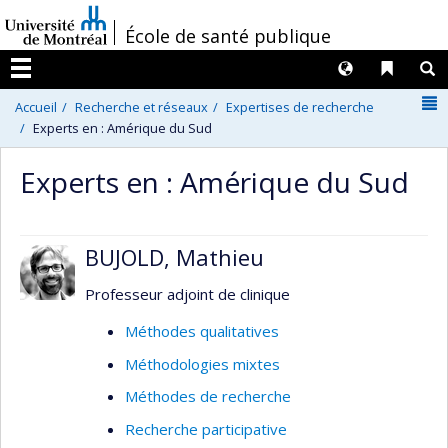
Passer
/
École de santé publique
au
contenu
Langues
Liens 
R
Menu
N
Accueil
Recherche et réseaux
Expertises de recherche
Experts en : Amérique du Sud
Experts en : Amérique du Sud
BUJOLD, Mathieu
Professeur adjoint de clinique
Méthodes qualitatives
Méthodologies mixtes
Méthodes de recherche
Recherche participative