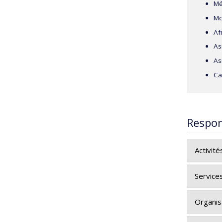
Mé
Mo
Af
As
As
Ca
Respon
Activité
Am
Services
Ré
Organis
Me