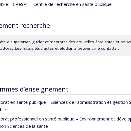
 les déterminants structurels et sociaux de la santé, l’équité et l
bre –
CReSP — Centre de recherche en santé publique
e VIH/sida et les violences sexuelles), et les implications sociales de
qualitative, les méthodes mixtes et la mobilisation et l’échange
ement recherche
éresse particulièrement aux relations transnationales, aux dynami
entaux, aux partenariats authentiques en recherche et à la divers
e cofondatrice de la
Women in Global Health Canada
.
rête à superviser, guider et mentorer des nouvelles étudiantes et nouva
ctorat. Les futurs étudiantes et étudiants peuvent me contacter.
ammes d’enseignement
orat en santé publique – Sciences de l'administration et gestio
ble
orat professionnel en santé publique – Environnement et dévelop
ion Sciences de la santé