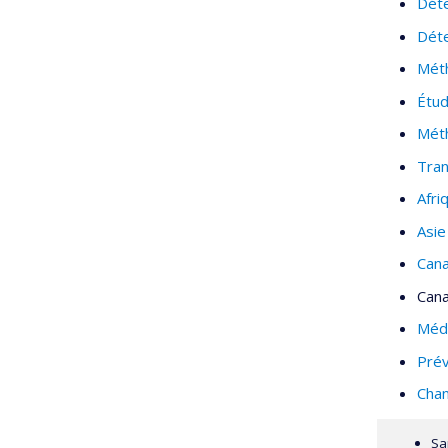
Déte
Déte
Méth
Étud
Méth
Tran
Afri
Asie
Can
Can
Méde
Prév
Chan
Sa