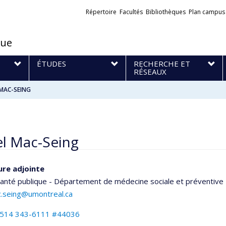
Liens
Répertoire
Facultés
Bibliothèques
Plan campus
externes
que
S
ÉTUDES
RECHERCHE ET
RÉSEAUX
 MAC-SEING
l Mac-Seing
ure adjointe
santé publique - Département de médecine sociale et préventive
c.seing@umontreal.ca
514 343-6111 #44036