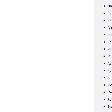
Ha
Ég
In
An
Équ
Sa
VI
Vi
Ac
Sy
Sa
Go
Dé
Re
Ét