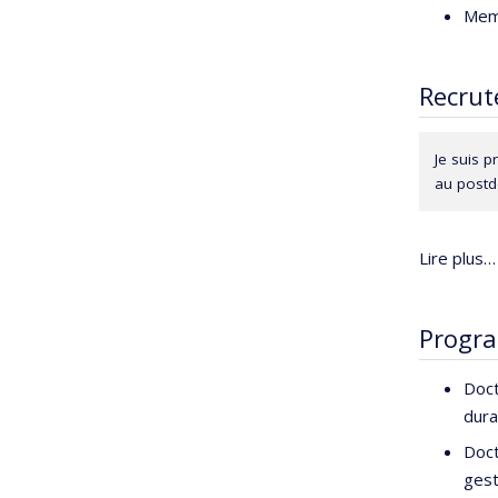
publiques,
Mem
(incluant l
recherche 
Recrut
Elle s’int
environnem
est membr
Je suis p
au postdo
Lire plus…
Progr
Doct
dura
Doct
gest