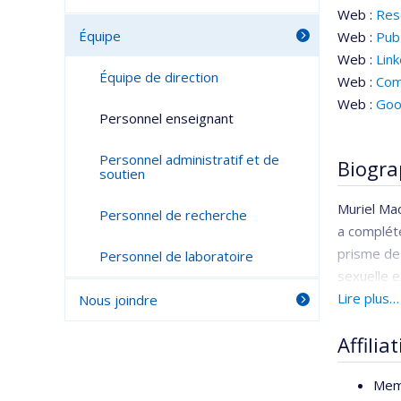
Web :
Res
Équipe
Web :
Pu
Web :
Lin
Équipe de direction
Web :
Com
Web :
Goo
Personnel enseignant
Personnel administratif et de
Biogra
soutien
Muriel Mac
Personnel de recherche
a complété
prisme de l
Personnel de laboratoire
sexuelle e
a réalisé 
Lire plus…
Nous joindre
en santé p
Affilia
pratique t
sur les th
Mem
santé mond