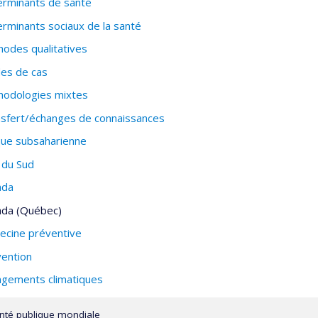
rminants de santé
rminants sociaux de la santé
odes qualitatives
es de cas
odologies mixtes
sfert/échanges de connaissances
que subsaharienne
 du Sud
ada
ada (Québec)
cine préventive
ention
gements climatiques
nté publique mondiale