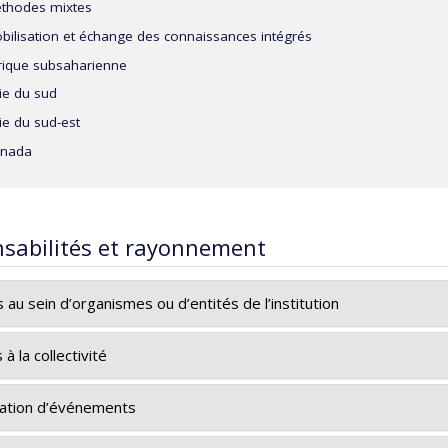
thodes mixtes
bilisation et échange des connaissances intégrés
rique subsaharienne
ie du sud
ie du sud-est
nada
sabilités et rayonnement
s au sein d’organismes ou d’entités de l’institution
bassadrice facultaire, Équité, diversité et inclusion, École de sa
 à la collectivité
dactrice académique, Plos Global Public Health (2023- )
ation d’événements
mbre, Comité consultatif externe, Stratégie de formation des 