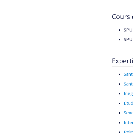
Cours
SPU7
SPU7
Expert
Sant
Sant
Inég
Étud
Sexe
Inte
Poli