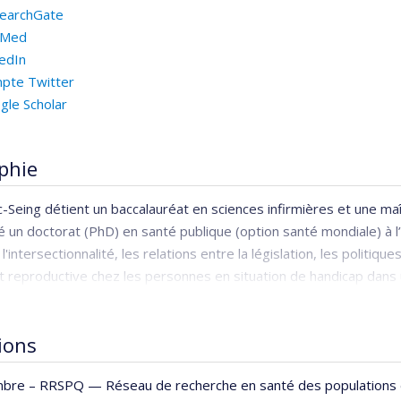
earchGate
bMed
kedIn
pte Twitter
gle Scholar
phie
-Seing détient un baccalauréat en sciences infirmières et une maît
 un doctorat (PhD) en santé publique (option santé mondiale) à l
'intersectionnalité, les relations entre la législation, les politiqu
t reproductive chez les personnes en situation de handicap dans 
sa formation postdoctorale sur la gouvernance mondiale de la sant
opulationnelle au Canada, à la
Dalla Lana School of Public Health
de
tions
errain en développement international en santé en Asie et en Af
ématiques suivantes : la santé publique mondiale (théories et pratiq
bre –
RRSPQ — Réseau de recherche en santé des populations
iale, le handicap et l’anti-capacitisme, la justice sociale, la gouv