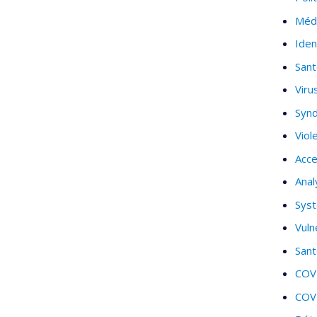
Méde
Iden
Sant
Viru
Synd
Viol
Acce
Anal
Sys
Vuln
Sant
COV
COV