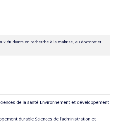
’égalité des genres, la santé sexuelle et reproductive
 la crise climatique, à travers l’interdisciplinarité, la
 intégrés des connaissances en santé publique mondiale.
ques de pouvoir, aux contextes socio-politiques et
ité dans les collaborations en santé mondiale. Elle
ux étudiants en recherche à la maîtrise, au doctorat et
n Sciences de la santé Environnement et développement
pement durable Sciences de l'administration et