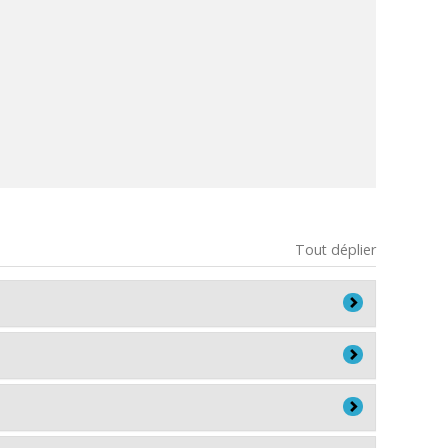
Tout déplier
nté publique, Université de Montréal
Trois agences (2023-2024)