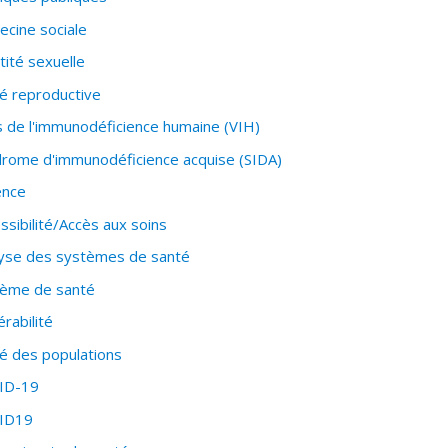
cine sociale
tité sexuelle
é reproductive
s de l'immunodéficience humaine (VIH)
rome d'immunodéficience acquise (SIDA)
ence
ssibilité/Accès aux soins
yse des systèmes de santé
tème de santé
érabilité
é des populations
ID-19
ID19