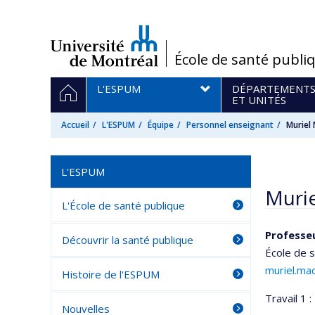
Passer
au
contenu
/
École de santé publi
Navigation
ACCUEIL
L'ESPUM
DÉPARTEMENT
principale
ET UNITÉS
Accueil
L'ESPUM
Équipe
Personnel enseignant
Muriel
L'ESPUM
Murie
L'École de santé publique
Professe
Découvrir la santé publique
École de 
muriel.ma
Histoire de l'ESPUM
Travail 1 :
Nouvelles