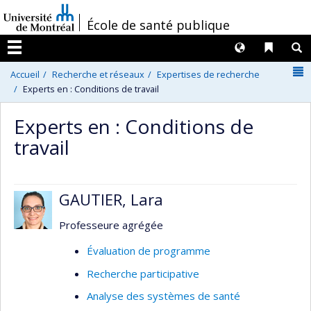
Passer
/
École de santé publique
au
contenu
Langues
Liens 
R
Menu
N
Accueil
Recherche et réseaux
Expertises de recherche
Experts en : Conditions de travail
Experts en : Conditions de
travail
GAUTIER, Lara
Professeure agrégée
Évaluation de programme
Recherche participative
Analyse des systèmes de santé