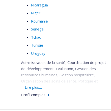
Nicaragua
Niger
Roumanie
Sénégal
Tchad
Tunisie
Uruguay
Administration de la santé, Coordination de projet
de développement, Évaluation, Gestion des
ressources humaines, Gestion hospitalière,
Organisation des soins de santé, Politique et
planification de la santé, Réhabilitation du
Lire plus…
système de santé (post crise), Soins de santé
Profil complet
(primaire, secondaire, tertiaire).