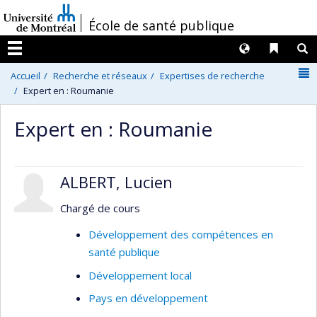
Passer
/
École de santé publique
au
contenu
Langues
Liens 
R
Menu
N
Accueil
Recherche et réseaux
Expertises de recherche
Expert en : Roumanie
Expert en : Roumanie
ALBERT, Lucien
Chargé de cours
Développement des compétences en
santé publique
Développement local
Pays en développement