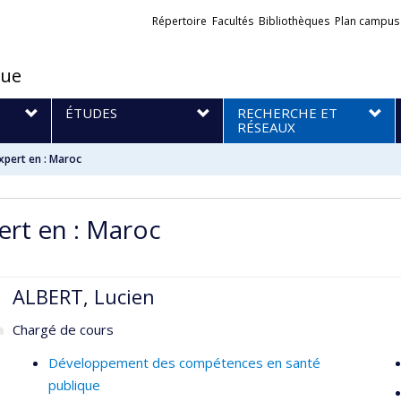
Liens
Répertoire
Facultés
Bibliothèques
Plan campus
externes
que
S
ÉTUDES
RECHERCHE ET
RÉSEAUX
xpert en : Maroc
ert en : Maroc
ALBERT, Lucien
Chargé de cours
Développement des compétences en santé
publique