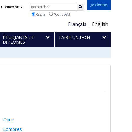
Rechercher
Je donne
Connexion
Rechercher
Ce site
Tout UdeM
Choix
Français
English
de
ÉTUDIANTS ET
FAIRE UN DON
la
DIPLÔMÉS
langue
Chine
Comores