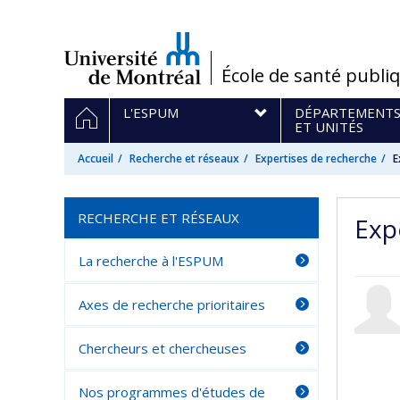
Passer
au
contenu
/
École de santé publi
Navigation
ACCUEIL
L'ESPUM
DÉPARTEMENT
principale
ET UNITÉS
Accueil
Recherche et réseaux
Expertises de recherche
E
RECHERCHE ET RÉSEAUX
Exp
La recherche à l'ESPUM
Axes de recherche prioritaires
Chercheurs et chercheuses
Nos programmes d'études de