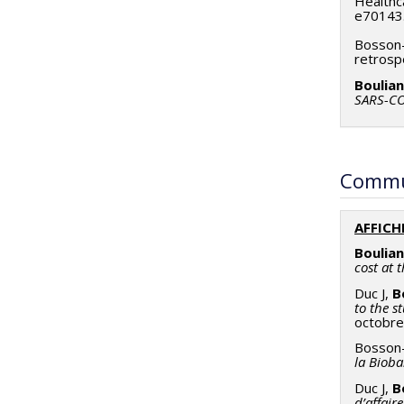
Healthca
https:/
e70143.
Bosson-
retrosp
Boulian
SARS-CO
Commu
AFFICH
Boulian
cost at 
Duc J,
B
to the s
octobre
Bosson-
la Biob
Duc J,
B
d’affair