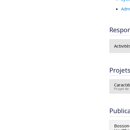
Admi
Respon
Activité
HEC Mont
Projet
Caracté
Projet de
Chercheu
Co-cher
Public
Bouliann
Bosson‐R
CoV-2 à