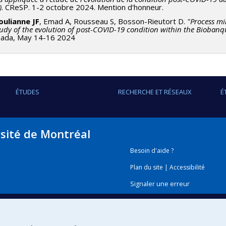
)
. CReSP. 1-2 octobre 2024. Mention d'honneur.
oulianne JF
, Emad A, Rousseau S, Bosson-Rieutort D.
"Process mi
tudy of the evolution of post-COVID-19 condition within the Bioban
ada, May 14-16 2024
ÉTUDES
RECHERCHE ET RÉSEAUX
É
rsité de Montréal
Besoin d'aide ?
Plan du site
|
Accessibilité
Signaler une erreur
Boîte à outils