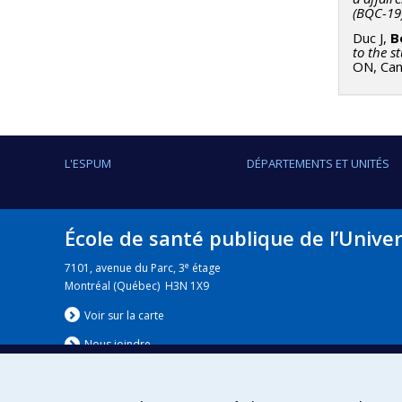
(BQC-19
Duc J,
B
to the s
ON, Can
L'ESPUM
DÉPARTEMENTS ET UNITÉS
École de santé publique de l’Unive
e
7101, avenue du Parc, 3
étage
Montréal (Québec) H3N 1X9
Voir sur la carte
Nous jo
i
ndre