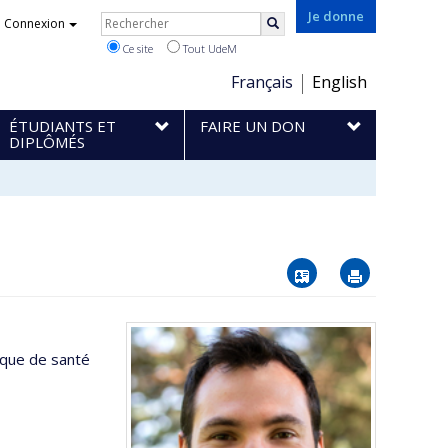
Rechercher
Je donne
Connexion
Rechercher
Ce site
Tout UdeM
Choix
Français
English
de
ÉTUDIANTS ET
FAIRE UN DON
la
DIPLÔMÉS
langue
Vcard
Imprimer
ique de santé