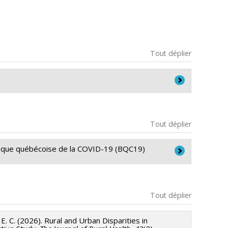
Tout déplier
Tout déplier
banque québécoise de la COVID-19 (BQC19)
seau
Tout déplier
4). Caractérisation de l’immunité hybride au SRAS-
 E. C. (2026). Rural and Urban Disparities in
, HEC Montréal].