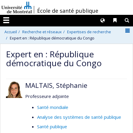
Passer
/
École de santé publique
au
contenu
Langues
Liens 
R
Menu
N
Accueil
Recherche et réseaux
Expertises de recherche
Expert en : République démocratique du Congo
Expert en : République
démocratique du Congo
MALTAIS, Stéphanie
Professeure adjointe
Santé mondiale
Analyse des systèmes de santé publique
Santé publique