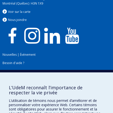
Montréal (Québec) H3N 1X9
Voir sur la carte
Nous jo
i
ndre
Nouvelles
|
Événement
Besoin d'aide ?
Plan du site
|
Accessibilité
Signaler une erreur
L’UdeM reconnaît l’importance de
respecter la vie privée
Boîte à outils
L’utilisation de témoins nous permet d’améliorer et de
personnaliser votre expérience Web. Certains témoins
Téléchargez les logos de l'ESPUM
sont obligatoires pour assurer le fonctionnement et la