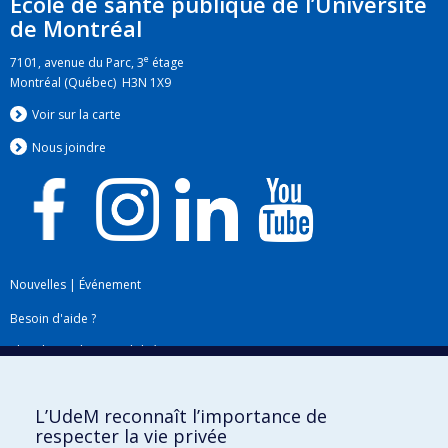
École de santé publique de l’Université
de Montréal
e
7101, avenue du Parc, 3
étage
Montréal (Québec) H3N 1X9
Voir sur la carte
Nous jo
i
ndre
Nouvelles
|
Événement
Besoin d'aide ?
Plan du site
|
Accessibilité
Signaler une erreur
L’UdeM reconnaît l’importance de
respecter la vie privée