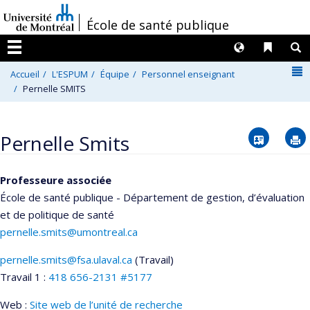
Passer
/
École de santé publique
au
contenu
Langues
Liens 
R
Menu
N
Accueil
L'ESPUM
Équipe
Personnel enseignant
Pernelle SMITS
Vcard
Pernelle Smits
Professeure associée
École de santé publique - Département de gestion, d’évaluation
et de politique de santé
pernelle.smits@umontreal.ca
pernelle.smits@fsa.ulaval.ca
(Travail)
Courriels
Travail 1 :
418 656-2131 #5177
Web :
Site web de l’unité de recherche