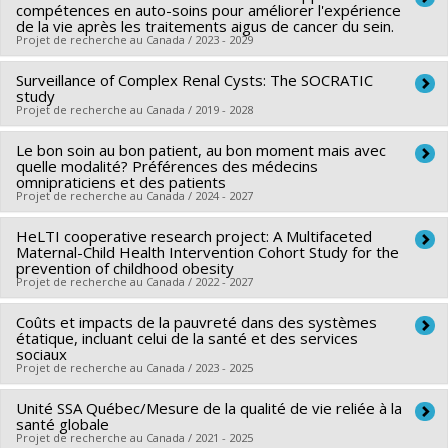
compétences en auto-soins pour améliorer l'expérience
de la vie après les traitements aigus de cancer du sein.
Projet de recherche au Canada / 2023 - 2029
Surveillance of Complex Renal Cysts: The SOCRATIC
Chercheur principal :
Marie-Pascale Pomey
study
Co-chercheurs :
Antoine Boivin
,
Chantal Bémeur
,
Karine
Projet de recherche au Canada / 2019 - 2028
Bilodeau
,
Israël Fortin
,
Isabelle Doré
,
Thomas G. Poder
,
Le bon soin au bon patient, au bon moment mais avec
Chercheur principal :
Patrick Richard
Mélanie Lavoie-Tremblay
,
Patrick Garon-Sayegh
,
Bertrand
quelle modalité? Préférences des médecins
Co-chercheurs :
Jean-Baptiste Lattouf
,
Thomas G. Poder
Lebouche
omnipraticiens et des patients
,
Dominique Tremblay
,
Philip (Sacha) Ghadiri
Projet de recherche au Canada / 2024 - 2027
Sources de financement :
IRSC/Instituts de recherche en
Djahanchah
,
Hermann Nabi
,
Grégoire Lagger
,
Enora Le
santé du Canada
Roux
HeLTI cooperative research project: A Multifaceted
Chercheur principal :
Thomas G. Poder
Programmes de subvention :
Maternal-Child Health Intervention Cohort Study for the
PVXXXXXX-(PJT) Subvention
Sources de financement :
IRSC/Instituts de recherche en
Sources de financement :
IRSC/Instituts de recherche en
prevention of childhood obesity
Projet
santé du Canada
Projet de recherche au Canada / 2022 - 2027
santé du Canada
Programmes de subvention :
PVXXXXXX-(PJT) Subvention
Programmes de subvention :
Coûts et impacts de la pauvreté dans des systèmes
Chercheur principal :
Jean-Patrice Baillargeon
Projet
étatique, incluant celui de la santé et des services
Co-chercheurs :
Benoît Mâsse
,
Thomas G. Poder
sociaux
Projet de recherche au Canada / 2023 - 2025
Sources de financement :
IRSC/Instituts de recherche en
santé du Canada
Unité SSA Québec/Mesure de la qualité de vie reliée à la
Chercheur principal :
Amélie Quesnel-Vallée
Programmes de subvention :
santé globale
PVXXXXXX-Subvention
Co-chercheurs :
Jaunathan Bilodeau
,
Thomas G. Poder
Projet de recherche au Canada / 2021 - 2025