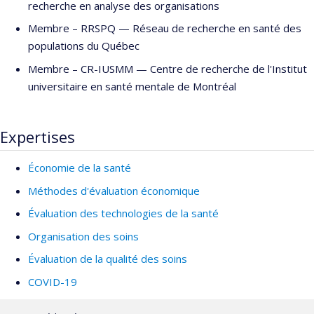
recherche en analyse des organisations
chercheur au Centre de recherche du CHUS. Depuis juin 2019 il
est professeur à l'École de Santé Publique de l'Université de
Membre –
RRSPQ — Réseau de recherche en santé des
Montréal (ESPUM) et chercheur régulier au Centre de recherche
populations du Québec
de l'Institut Universitaire en Santé Mentale de Montréal
Membre –
CR-IUSMM — Centre de recherche de l'Institut
(IUSMM). Depuis 2017 il est membre du Comité d’excellence
universitaire en santé mentale de Montréal
clinique en santé de l’Institut National d'Excellence en Santé et
Services Sociaux (INESSS). Il est également l'éditeur en chef de
deux revues internationales avec comité de pairs
Expertises
(
http://www.cybelepress.com/about.html)
et co-directeur du
groupe éco-santé de l’unité SOUTIEN-SRAP du Québec
Économie de la santé
(
http://unitesoutiensrapqc.ca/ecosante/
).
Méthodes d'évaluation économique
Évaluation des technologies de la santé
Organisation des soins
Évaluation de la qualité des soins
COVID-19