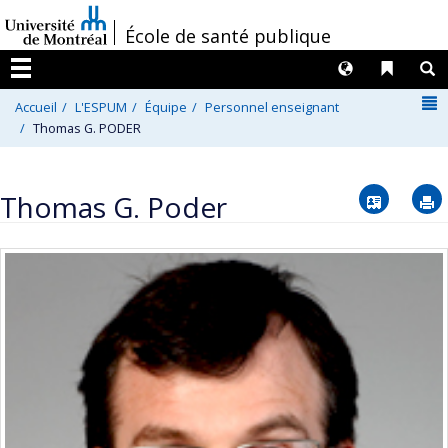
Passer
/
École de santé publique
au
contenu
Langues
Liens 
R
Menu
N
Accueil
L'ESPUM
Équipe
Personnel enseignant
Thomas G. PODER
Vcard
Thomas G. Poder