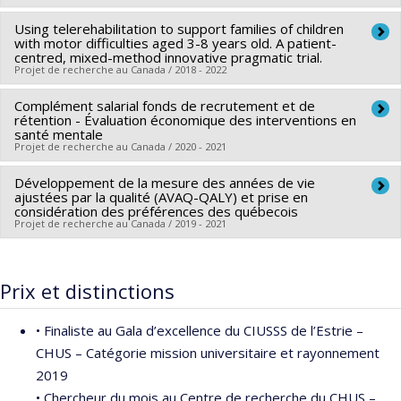
Poder
,
Nandini Dendukuri
,
Hala Tamim
,
Aisha Khatib
,
Using telerehabilitation to support families of children
Chercheur principal :
Thomas G. Poder
Ramzi Fattouh
with motor difficulties aged 3-8 years old. A patient-
Co-chercheurs :
Jean-Luc Bigras
,
Frédéric Dallaire
Sources de financement :
centred, mixed-method innovative pragmatic trial.
Ministry of Colleges and
Projet de recherche au Canada / 2018 - 2022
Sources de financement :
IRSC/Instituts de recherche en
Universities, Ontario
santé du Canada
Programmes de subvention :
Complément salarial fonds de recrutement et de
Chercheur principal :
Chantal Camden
Programmes de subvention :
rétention - Évaluation économique des interventions en
PVXXXXXX-(PJT) Subvention
Co-chercheurs :
Thomas G. Poder
santé mentale
Projet
Projet de recherche au Canada / 2020 - 2021
Sources de financement :
IRSC/Instituts de recherche en
santé du Canada
Développement de la mesure des années de vie
Sources de financement :
Fondation de l’IUSMM
Programmes de subvention :
ajustées par la qualité (AVAQ-QALY) et prise en
PVXX5647-(MOP) Subvention
Programmes de subvention :
considération des préférences des québecois
de fonctionnement incluant les subventions de
Projet de recherche au Canada / 2019 - 2021
fonctionnement programmatiques (général)
Chercheur principal :
Thomas G. Poder
Sources de financement :
FRQS/Fonds de recherche du
Prix et distinctions
Québec - Santé (FRSQ)
Programmes de subvention :
PVXXXXXX-Bourse de
• Finaliste au Gala d’excellence du CIUSSS de l’Estrie –
chercheur-boursier : Junior 2
CHUS – Catégorie mission universitaire et rayonnement
2019
• Chercheur du mois au Centre de recherche du CHUS –