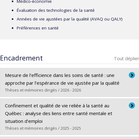
Médico-économie
Évaluation des technologies de la santé
Années de vie ajustées par la qualité (AVAQ ou QALY)
Préférences en santé
Encadrement
Tout déplier
Mesure de l’efficience dans les soins de santé : une
approche par l’espérance de vie ajustée par la qualité
Thèses et mémoires dirigés / 2026 - 2026
Diplômé(e) :
Hle, Boco Rodrigue
Confinement et qualité de vie reliée à la santé au
Cycle :
Maîtrise
Québec : analyse des liens entre santé mentale et
Diplôme obtenu :
M. Sc.
situation d’emploi
Lien vers le document dans Papyrus
Thèses et mémoires dirigés / 2025 - 2025