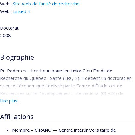
Web :
Site web de l’unité de recherche
Web :
LinkedIn
Doctorat
2008
Biographie
Pr. Poder est chercheur-boursier Junior 2 du Fonds de
Recherche du Québec - Santé (FRQ-S). Il détient un doctorat en
sciences économiques délivré par le Centre d'Études et de
Recherches sur le Développement International (CERDI) de
l'Université d'Auvergne à Clermont-Ferrand en France. Entre
Lire plus…
2007 et 2019 il a travaillé au sein de l'Unité d'Évaluation des
Affiliations
Technologies et des Modes d'Intervention en Santé (UÉTMIS)
du Centre hospitalier universitaire de Sherbrooke (CHUS) ou il
Membre –
CIRANO — Centre interuniversitaire de
était cadre-conseil. Entre 2013 et 2019 il a également été