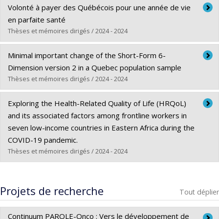
Diplômé(e) :
Cisse, Amy
Volonté à payer des Québécois pour une année de vie
Cycle :
Maîtrise
en parfaite santé
Diplôme obtenu :
M. Sc.
Thèses et mémoires dirigés / 2024 - 2024
Lien vers le document dans Papyrus
Diplômé(e) :
Danita, Alexandru D.
Minimal important change of the Short-Form 6-
Cycle :
Maîtrise
Dimension version 2 in a Quebec population sample
Diplôme obtenu :
M. Sc.
Thèses et mémoires dirigés / 2024 - 2024
Lien vers le document dans Papyrus
Diplômé(e) :
Sowmithran, Arthi
Exploring the Health-Related Quality of Life (HRQoL)
Cycle :
Maîtrise
and its associated factors among frontline workers in
Diplôme obtenu :
M. Sc.
seven low-income countries in Eastern Africa during the
Lien vers le document dans Papyrus
COVID-19 pandemic.
Thèses et mémoires dirigés / 2024 - 2024
Diplômé(e) :
Nizigiyimana, Alexis
Cycle :
Maîtrise
Projets de recherche
Tout déplier
Diplôme obtenu :
M. Sc.
Lien vers le document dans Papyrus
Continuum PAROLE-Onco : Vers le développement de