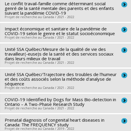
Colmegna
Le conflit travail-famille comme déterminant social
,
Bertrand Lebouche
,
Philip (Sacha) Ghadiri
Chercheur principal :
Thomas G. Poder
genré de la santé mentale des parents et des enfants
Djahanchah
,
Franco Carli
,
Susan Bartlett
,
Jamil Asselah
,
Sources de financement :
MITACS Inc.
suivant la pandémie COVID-19
Projet de recherche au Canada / 2021 - 2022
Tarek Hijal
,
John Kildea
Programmes de subvention :
PVXXXXXX-Stage Accélération
Sources de financement :
IRSC/Instituts de recherche en
Québec - MITACS
Impact économique et sanitaire de la pandémie de
Chercheur principal :
Amélie Quesnel Vallée
santé du Canada
COVID-19 selon le genre et le statut socioéconomique
Co-chercheurs :
Jaunathan Bilodeau
,
Thomas G. Poder
Projet de recherche au Canada / 2021 - 2022
Programmes de subvention :
PVXX5647-(MOP) Subvention
Sources de financement :
IRSC/Instituts de recherche en
de fonctionnement incluant les subventions de
Unité SSA Québec/Mesure de la qualité de vie des
Chercheur principal :
Thomas G. Poder
santé du Canada
travailleur(-euse)s de la santé et des services sociaux
fonctionnement programmatiques (général)
Sources de financement :
CIRANO/Ctre rech. analyse
Programmes de subvention :
dans leurs milieux de travail
PVXX5647-(MOP) Subvention
Projet de recherche au Canada / 2021 - 2022
organisations
de fonctionnement incluant les subventions de
Programmes de subvention :
fonctionnement programmatiques (général)
Unité SSA Québec/Trajectoire des troubles de l'humeur
Chercheur principal :
Thomas G. Poder
et des coûts associés selon la méthode d'analyse de
Sources de financement :
IRSC/Instituts de recherche en
séquence
Projet de recherche au Canada / 2021 - 2022
santé du Canada
Programmes de subvention :
PVXXXXXX-Stratégie de
COVID-19 Identified by Dogs for Mass Bio-detection in
Sources de financement :
IRSC/Instituts de recherche en
recherche axée sur le patient (SRAP)
Ontario – A Two-Phase Research Study
santé du Canada
Projet de recherche au Canada / 2021 - 2022
Programmes de subvention :
PVXXXXXX-Stratégie de
Prenatal diagnosis of congenital heart diseases in
Chercheur principal :
Éric Troncy
recherche axée sur le patient (SRAP)
Canada: The FREQUENCY study
Co-chercheurs :
Lucie Richard
,
Hélène Carabin
,
Thomas G.
Projet de recherche au Canada / 2019 - 2022