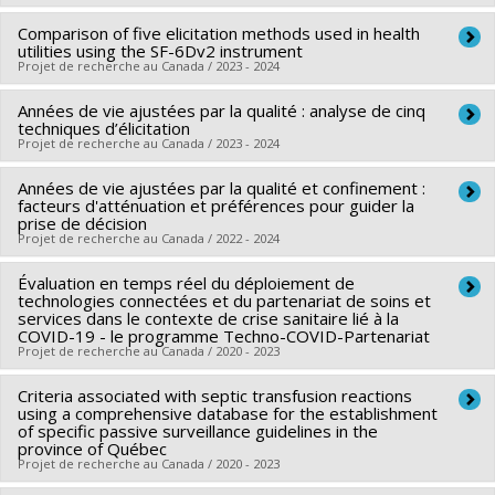
d'équipe
Sources de financement :
MSSS/Ministère de la Santé et des
Comparison of five elicitation methods used in health
Sources de financement :
IRSC/Instituts de recherche en
Services sociaux
utilities using the SF-6Dv2 instrument
santé du Canada
Programmes de subvention :
Projet de recherche au Canada / 2023 - 2024
Programmes de subvention :
PVXXXXXX-Stratégie de
Années de vie ajustées par la qualité : analyse de cinq
Chercheur principal :
Thomas G. Poder
recherche axée sur le patient (SRAP)
techniques d’élicitation
Sources de financement :
Fondation de l’IUSMM
Projet de recherche au Canada / 2023 - 2024
Programmes de subvention :
Années de vie ajustées par la qualité et confinement :
Chercheur principal :
Thomas G. Poder
facteurs d'atténuation et préférences pour guider la
Sources de financement :
MITACS Inc.
prise de décision
Projet de recherche au Canada / 2022 - 2024
Programmes de subvention :
PVXXXXXX-Stage Accélération
Québec - MITACS
Évaluation en temps réel du déploiement de
Chercheur principal :
Thomas G. Poder
technologies connectées et du partenariat de soins et
Co-chercheurs :
Jean-Christophe Bélisle Pipon
services dans le contexte de crise sanitaire lié à la
COVID-19 - le programme Techno-COVID-Partenariat
Sources de financement :
MITACS Inc.
Projet de recherche au Canada / 2020 - 2023
Programmes de subvention :
PVXXXXXX-Stage Accélération
Québec - MITACS
Criteria associated with septic transfusion reactions
Chercheur principal :
Marie-Pascale Pomey
using a comprehensive database for the establishment
Co-chercheurs :
Didier Jutras-Aswad
,
Benoît Deligne
,
Annie
of specific passive surveillance guidelines in the
province of Québec
Talbot
,
Amal Abdel-Baki
,
Frédéric Lavoie
,
Thomas G.
Projet de recherche au Canada / 2020 - 2023
Poder
,
Simon Dubreucq
,
Mélanie Lavoie-Tremblay
,
Ines