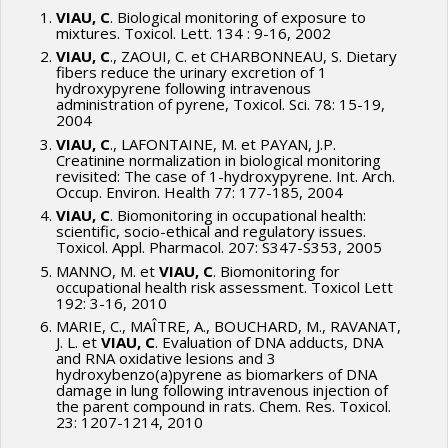
VIAU, C
. Biological monitoring of exposure to
mixtures. Toxicol. Lett. 134 : 9-16, 2002
VIAU, C
., ZAOUI, C. et CHARBONNEAU, S. Dietary
fibers reduce the urinary excretion of 1
hydroxypyrene following intravenous
administration of pyrene, Toxicol. Sci. 78: 15-19,
2004
VIAU, C
., LAFONTAINE, M. et PAYAN, J.P.
Creatinine normalization in biological monitoring
revisited: The case of 1-hydroxypyrene. Int. Arch.
Occup. Environ. Health 77: 177-185, 2004
VIAU, C
. Biomonitoring in occupational health:
scientific, socio-ethical and regulatory issues.
Toxicol. Appl. Pharmacol. 207: S347-S353, 2005
MANNO, M. et
VIAU, C
. Biomonitoring for
occupational health risk assessment. Toxicol Lett
192: 3-16, 2010
MARIE, C., MAÎTRE, A., BOUCHARD, M., RAVANAT,
J. L. et
VIAU, C
. Evaluation of DNA adducts, DNA
and RNA oxidative lesions and 3
hydroxybenzo(a)pyrene as biomarkers of DNA
damage in lung following intravenous injection of
the parent compound in rats. Chem. Res. Toxicol.
23: 1207-1214, 2010