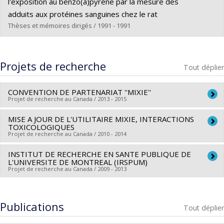
Cycle :
Maîtrise
l'exposition au benzo(a)pyrène par la mesure des
Diplôme obtenu :
M. Sc.
adduits aux protéines sanguines chez le rat
Lien vers le document dans Papyrus
Thèses et mémoires dirigés / 1991 - 1991
Diplômé(e) :
Mercier, Marlène
Cycle :
Maîtrise
Projets de recherche
Tout déplier
Diplôme obtenu :
M. Sc.
Lien vers le document dans Papyrus
CONVENTION DE PARTENARIAT ''MIXIE''
Projet de recherche au Canada / 2013 - 2015
MISE A JOUR DE L'UTILITAIRE MIXIE, INTERACTIONS
Chercheur principal :
Claude Viau
TOXICOLOGIQUES
Co-chercheurs :
Marc Baril
,
Adolf Vyskocil
Projet de recherche au Canada / 2010 - 2014
Sources de financement :
Institut national de recherche et
INSTITUT DE RECHERCHE EN SANTE PUBLIQUE DE
Chercheur principal :
Adolf Vyskocil
de sécurité
L'UNIVERSITE DE MONTREAL (IRSPUM)
Co-chercheurs :
Claude Viau
,
Daniel Drolet
Programmes de subvention :
Projet de recherche au Canada / 2009 - 2013
Sources de financement :
IRSST/Institut de recherche
Chercheur principal :
Jean-Louis Denis
,
Claude Viau
Robert-Sauvé en santé et en sécurité du travail
Publications
Programmes de subvention :
Tout déplier