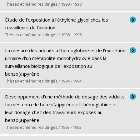
Diplôme obtenu :
M. Sc.
Thèses et mémoires dirigés / 1998 - 1998
Lien vers le document dans Papyrus
Diplômé(e) :
Bouchard, Michèle
Étude de l'exposition à l'éthylène glycol chez les
Cycle :
Doctorat
travailleurs de l'aviation
Diplôme obtenu :
Ph. D.
Thèses et mémoires dirigés / 1996 - 1996
Lien vers le document dans Papyrus
Diplômé(e) :
Patrice, Sylvie
La mesure des adduits à l'hémoglobine et de l'excrétion
Cycle :
Maîtrise
urinaire d'un métabolite monohydroxylé dans la
Diplôme obtenu :
M. Sc.
surveillance biologique de l'exposition au
Lien vers le document dans Papyrus
benzo(a)pyrène
Thèses et mémoires dirigés / 1994 - 1994
Diplômé(e) :
Bouchard, Michèle
Développement d'une méthode de dosage des adduits
Cycle :
Maîtrise
formés entre le benzo(a)pyrène et l'hémoglobine et
Diplôme obtenu :
M. Sc.
leur dosage chez des travailleurs exposés au
Lien vers le document dans Papyrus
benzo(a)pyrène
Thèses et mémoires dirigés / 1993 - 1993