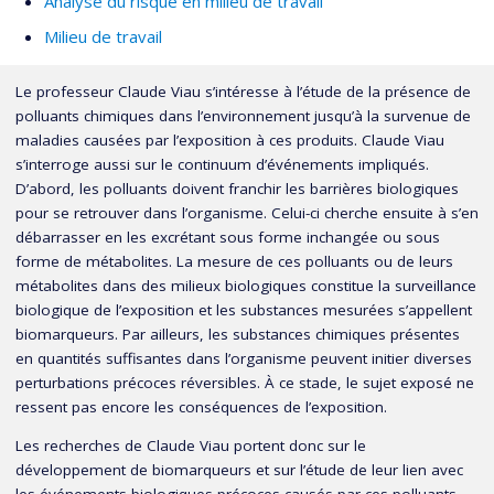
Analyse du risque en milieu de travail
gestion des risques à la Direction générale de la santé
Milieu de travail
environnementale et de la sécurité des consommateurs à Santé
Canada à Ottawa. Ses attributions touchaient autant à
Le professeur Claude Viau s’intéresse à l’étude de la présence de
l’évaluation des risques qu’à tous les autres aspects de la
polluants chimiques dans l’environnement jusqu’à la survenue de
gestion des risques, incluant la gouvernance de la gestion des
maladies causées par l’exposition à ces produits. Claude Viau
risques, la communication des risques et le continuum entre la
s’interroge aussi sur le continuum d’événements impliqués.
D’abord, les polluants doivent franchir les barrières biologiques
gestion des risques pour la santé et la gestion des risques
pour se retrouver dans l’organisme. Celui-ci cherche ensuite à s’en
organisationnels.
débarrasser en les excrétant sous forme inchangée ou sous
De 2006 à 2011, il a été titulaire de la Chaire d'analyse et de
forme de métabolites. La mesure de ces polluants ou de leurs
métabolites dans des milieux biologiques constitue la surveillance
gestion des risques toxicologiques de l'Université de Montréal.
biologique de l’exposition et les substances mesurées s’appellent
De novembre 2010 à mars 2013, il a été le directeur de l'Institut
biomarqueurs. Par ailleurs, les substances chimiques présentes
de recherche en santé publique de l'Université de Montréal.
en quantités suffisantes dans l’organisme peuvent initier diverses
perturbations précoces réversibles. À ce stade, le sujet exposé ne
ressent pas encore les conséquences de l’exposition.
Les recherches de Claude Viau portent donc sur le
développement de biomarqueurs et sur l’étude de leur lien avec
les événements biologiques précoces causés par ces polluants.