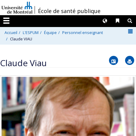
Passer
/
École de santé publique
au
contenu
Langues
Liens 
R
Menu
N
Accueil
L'ESPUM
Équipe
Personnel enseignant
Claude VIAU
Vcard
Claude Viau