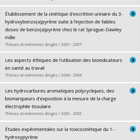
Lien vers le document dans Papyrus
Diplômé(e) :
Ruzgyte, Asta
Établissement de la cinétique d'excrétion urinaire du 3-
Cycle :
Doctorat
hydroxybenzo(a)pyrène suite à l'injection de faibles
Diplôme obtenu :
Ph. D.
doses de benzo(a)pyrène chez le rat Sprague-Dawley
Lien vers le document dans Papyrus
mâle
Thèses et mémoires dirigés / 2007 - 2007
Diplômé(e) :
Agbato, Ingrid
Les aspects éthiques de l'utilisation des bioindicateurs
Cycle :
Maîtrise
en santé au travail
Diplôme obtenu :
M. Sc.
Thèses et mémoires dirigés / 2004 - 2004
Lien vers le document dans Papyrus
Diplômé(e) :
Caux, Chantal
Les hydrocarbures aromatiques polycycliques, des
Cycle :
Doctorat
biomarqueurs d'exposition à la mesure de la charge
Diplôme obtenu :
Ph. D.
électrophile tissulaire
Lien vers le document dans Papyrus
Thèses et mémoires dirigés / 2003 - 2003
Diplômé(e) :
Tzekova, Adela
Études expérimentales sur la toxicocinétique du 1-
Cycle :
Maîtrise
hydroxypyrène