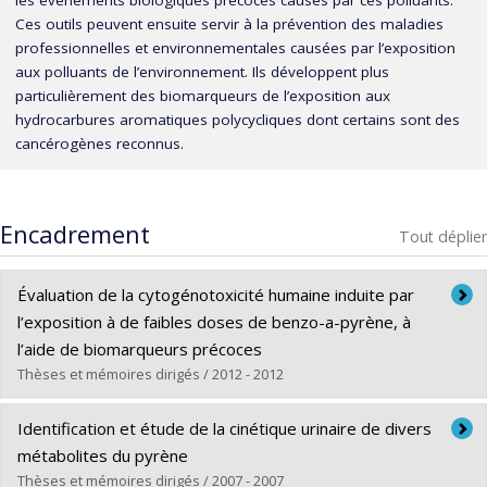
Ces outils peuvent ensuite servir à la prévention des maladies
professionnelles et environnementales causées par l’exposition
aux polluants de l’environnement. Ils développent plus
particulièrement des biomarqueurs de l’exposition aux
hydrocarbures aromatiques polycycliques dont certains sont des
cancérogènes reconnus.
Encadrement
Tout déplier
Évaluation de la cytogénotoxicité humaine induite par
l’exposition à de faibles doses de benzo-a-pyrène, à
l’aide de biomarqueurs précoces
Thèses et mémoires dirigés / 2012 - 2012
Diplômé(e) :
Fortin, Fléchère
Identification et étude de la cinétique urinaire de divers
Cycle :
Doctorat
métabolites du pyrène
Diplôme obtenu :
Ph. D.
Thèses et mémoires dirigés / 2007 - 2007