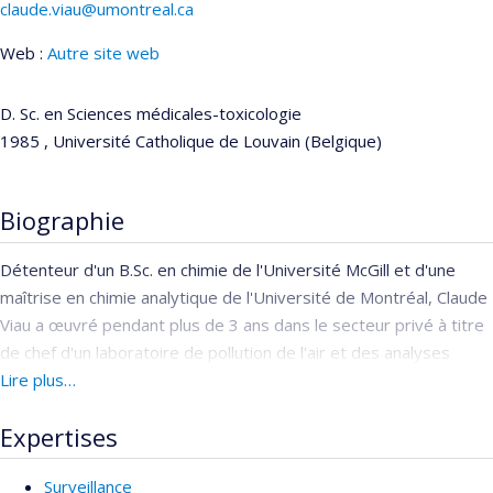
claude.viau@umontreal.ca
Web :
Autre site web
D. Sc. en Sciences médicales-toxicologie
1985 , Université Catholique de Louvain (Belgique)
Biographie
Détenteur d'un B.Sc. en chimie de l'Université McGill et d'une
maîtrise en chimie analytique de l'Université de Montréal, Claude
Viau a œuvré pendant plus de 3 ans dans le secteur privé à titre
de chef d'un laboratoire de pollution de l'air et des analyses
spéciales. Il y a fait de l'échantillonnage de cheminées d'usine et
Lire plus…
diverses mesures d'hygiène industrielle.
Expertises
Il a ensuite œuvré à la création des laboratoires de l'Institut de
recherche Robert-Sauvé en santé et en sécurité du travail du
Surveillance