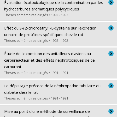
Diplômé(e) :
Lamy, Serge
Évaluation écotoxicologique de la contamination par les
Cycle :
Maîtrise
hydrocarbures aromatiques polycycliques
Diplôme obtenu :
M. Sc.
Thèses et mémoires dirigés / 1992 - 1992
Lien vers le document dans Papyrus
Diplômé(e) :
Blondin, Odette
Effet du S-(2-chloroéthyl)-L-cystéine sur l'excrétion
Cycle :
Maîtrise
urinaire de protéines spécifiques chez le rat
Diplôme obtenu :
M. Sc.
Thèses et mémoires dirigés / 1992 - 1992
Lien vers le document dans Papyrus
Diplômé(e) :
Lalonde, Isabelle
Étude de l'exposition des avitailleurs d'avions au
Cycle :
Maîtrise
carburéacteur et des effets néphrotoxiques de ce
Diplôme obtenu :
M. Sc.
carburant
Lien vers le document dans Papyrus
Thèses et mémoires dirigés / 1991 - 1991
Diplômé(e) :
Phaneuf, Denise
Le dépistage précoce de la néphropathie tubulaire du
Cycle :
Maîtrise
diabète chez le rat
Diplôme obtenu :
M. Sc.
Thèses et mémoires dirigés / 1991 - 1991
Lien vers le document dans Papyrus
Diplômé(e) :
Chouinard, Sylvie
Mise au point d'une méthode de surveillance de