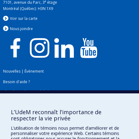
e
7101, avenue du Parc, 3
étage
Montréal (Québec) H3N 1X9
Voir sur la carte
Nous jo
i
ndre
Nouvelles
|
Événement
Besoin d'aide ?
Plan du site
|
Accessibilité
Signaler une erreur
L’UdeM reconnaît l’importance de
respecter la vie privée
Boîte à outils
L’utilisation de témoins nous permet d’améliorer et de
personnaliser votre expérience Web. Certains témoins
Téléchargez les logos de l'ESPUM
sont obligatoires pour assurer le fonctionnement et la