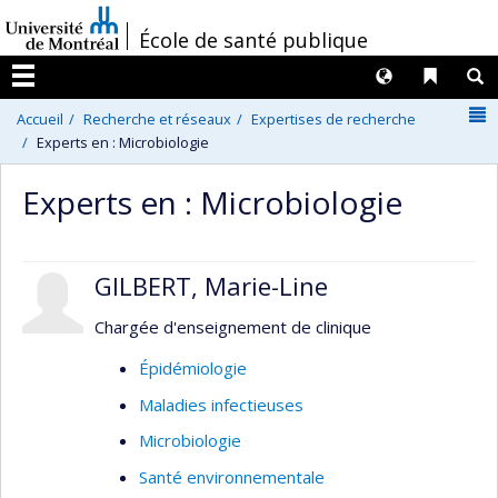
Passer
/
École de santé publique
au
contenu
Langues
Liens 
R
Menu
N
Accueil
Recherche et réseaux
Expertises de recherche
Experts en : Microbiologie
Experts en : Microbiologie
GILBERT, Marie-Line
Chargée d'enseignement de clinique
Épidémiologie
Maladies infectieuses
Microbiologie
Santé environnementale