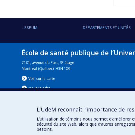
L'ESPUM
DÉPARTEMENTS ET UNITÉS
École de santé publique de l’Unive
e
7101, avenue du Parc, 3
étage
Montréal (Québec) H3N 1X9
Voir sur la carte
Nous jo
i
ndre
L’UdeM reconnaît l’importance de resp
Nouvelles
|
Événement
L’utilisation de témoins nous permet d’améliorer e
sécurité du site Web, alors que d’autres enregistr
besoins.