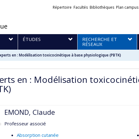
Liens
Répertoire
Facultés
Bibliothèques
Plan campus
externes
que
S
ÉTUDES
RECHERCHE ET
RÉSEAUX
xperts en : Modélisation toxicocinétique à base physiologique (PBTK)
erts en : Modélisation toxicocinét
TK)
EMOND, Claude
Professeur associé
Absorption cutanée