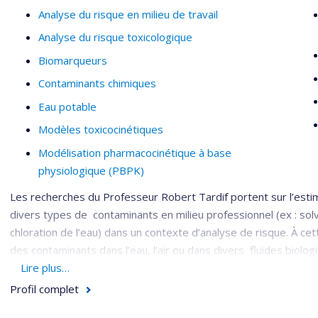
interactions
Analyse du risque en milieu de travail
Estimation de l’exposition
Analyse du risque toxicologique
Expositions par inhalation
Biomarqueurs
Contaminants chimiques
Eau potable
Modèles toxicocinétiques
Modélisation pharmacocinétique à base
physiologique (PBPK)
Les recherches du Professeur Robert Tardif portent sur l’estim
divers types de contaminants en milieu professionnel (ex : sol
chloration de l’eau) dans un contexte d’analyse de risque. À c
des contaminants dans l’eau, l’air ou dans divers fluides biolog
également à la modélisation toxicocinétique qui permet, entre 
Lire plus…
(ex : charge de travail, exposition à des mélanges) sur la dos
Profil complet
impliquent l’exposition d’animaux et de volontaires humains à 