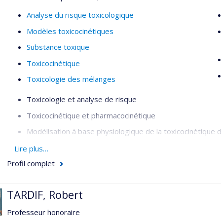
Analyse du risque toxicologique
Modèles toxicocinétiques
Substance toxique
Toxicocinétique
Toxicologie des mélanges
Toxicologie et analyse de risque
Toxicocinétique et pharmacocinétique
Modélisation à base physiologique de la toxicocinétique
Interactions entre xénobiotiques dans les mélanges
Lire plus…
Profil complet
Extrapolations in vitro-in vivo en toxicocinétique
distribution
TARDIF, Robert
clairance
excrétion
Professeur honoraire