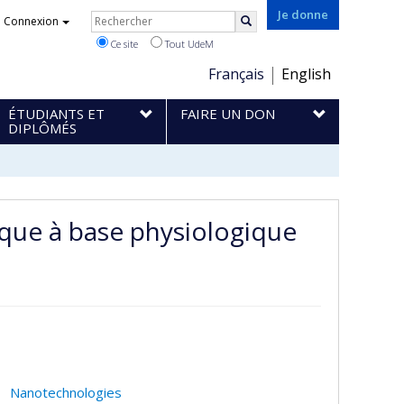
Rechercher
Je donne
Connexion
Rechercher
Ce site
Tout UdeM
Choix
Français
English
de
ÉTUDIANTS ET
FAIRE UN DON
la
DIPLÔMÉS
langue
ique à base physiologique
Nanotechnologies