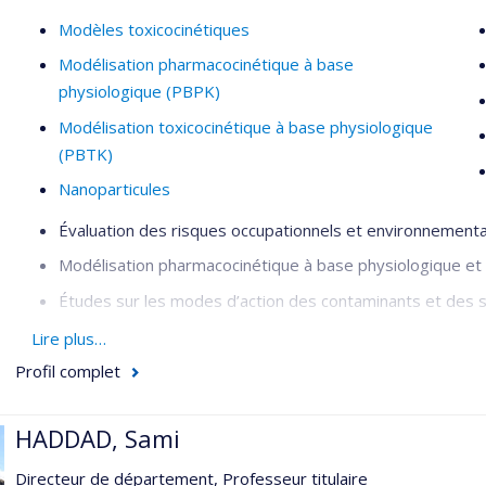
Modèles toxicocinétiques
Modélisation pharmacocinétique à base
physiologique (PBPK)
Modélisation toxicocinétique à base physiologique
(PBTK)
Nanoparticules
Évaluation des risques occupationnels et environnement
Modélisation pharmacocinétique à base physiologique et
Études sur les modes d’action des contaminants et des 
Toxicologie des nanoparticules (nanotoxicologie et nanos
Lire plus…
Profil complet
HADDAD, Sami
Directeur de département, Professeur titulaire