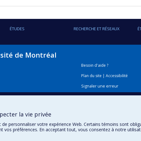
ÉTUDES
RECHERCHE ET RÉSEAUX
É
rsité de Montréal
Besoin d'aide ?
Plan du site
|
Accessibilité
Signaler une erreur
Boîte à outils
ecter la vie privée
Téléchargez les logos de l'E
t de personnaliser votre expérience Web. Certains témoins sont oblig
ent vos préférences. En acceptant tout, vous consentez à notre utili