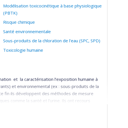
Modélisation toxicocinétique à base physiologique
(PBTK)
Risque chimique
Santé environnementale
Sous-produits de la chloration de l'eau (SPC, SPD)
Toxicologie humaine
ation et la caractérisation l’exposition humaine à
vants) et environnemental (ex : sous-produits de la
ette fin ils développent des méthodes de mesure
iques comme la santé et l’urine. Ils ont recours
autres, de prédire l’impact de diverses conditions
e absorbée d’un contaminant. Certaine de ses études
des contaminants.