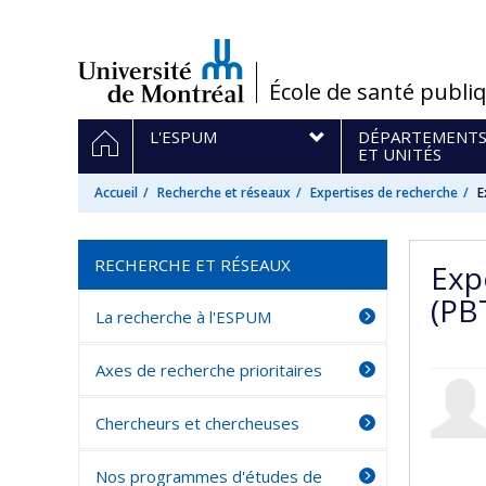
Passer
au
contenu
/
École de santé publi
Navigation
ACCUEIL
L'ESPUM
DÉPARTEMENT
principale
ET UNITÉS
Accueil
Recherche et réseaux
Expertises de recherche
E
RECHERCHE ET RÉSEAUX
Exp
(PB
La recherche à l'ESPUM
Axes de recherche prioritaires
Chercheurs et chercheuses
Nos programmes d'études de