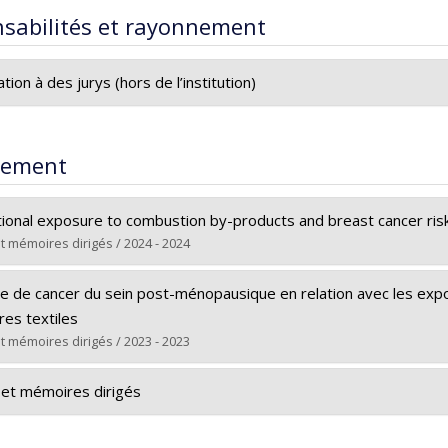
sabilités et rayonnement
ation à des jurys (hors de l’institution)
m de l’étudiante : Isabelle Doré - Faculté de médecine, Départe
 Épidémiologie
rement
tre de la thèse :
Activité physique et santé mentale chez les jeunes a
e
ional exposure to combustion by-products and breast cancer ri
veau de l’étudiant : 3
cycle (PhD)
t mémoires dirigés / 2024 - 2024
le : Présidente du Jury
ate : 19 décembre 2016
(e) :
Paul-Cole, Kahlila
ue de cancer du sein post-ménopausique en relation avec les expo
Maîtrise
res textiles
e obtenu :
M. Sc.
t mémoires dirigés / 2023 - 2023
rs le document dans Papyrus
(e) :
Ka, Maymouna Myriam
et mémoires dirigés
Maîtrise
e obtenu :
M. Sc.
m de l’étudiante : Mengting Xu