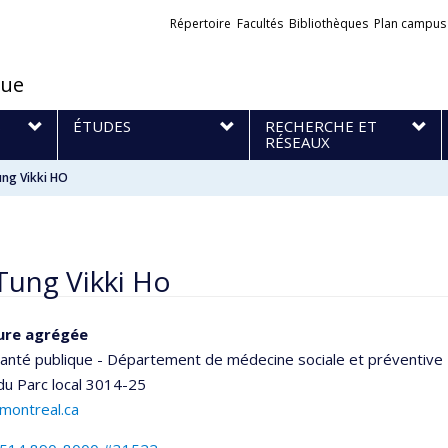
Liens
Répertoire
Facultés
Bibliothèques
Plan campus
externes
que
S
ÉTUDES
RECHERCHE ET
RÉSEAUX
ung Vikki HO
Tung Vikki Ho
ure agrégée
santé publique - Département de médecine sociale et préventive
 du Parc
local 3014-25
umontreal.ca