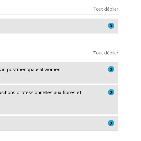
Tout déplier
ment de médecine sociale et préventive - Doctorat
Tout déplier
u collégial
sk in postmenopausal women
sitions professionnelles aux fibres et