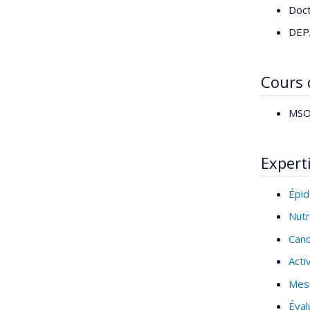
Doct
DEPA
Cours
MSO
Expert
Épid
Nutr
Can
Acti
Mesu
Éval