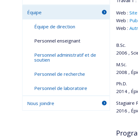
Travail 1 :
Équipe
Web :
Site
Web :
Pu
Équipe de direction
Web :
Aut
Personnel enseignant
B.Sc.
2006 , Sci
Personnel administratif et de
soutien
M.Sc.
2008 , Épi
Personnel de recherche
Ph.D.
Personnel de laboratoire
2014 , Épi
Stagiaire
Nous joindre
2016 , Ép
Progr