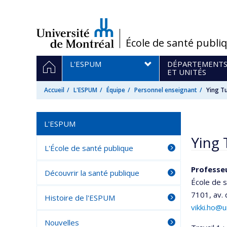
Passer
au
contenu
/
École de santé publi
Navigation
ACCUEIL
L'ESPUM
DÉPARTEMENT
principale
ET UNITÉS
Accueil
L'ESPUM
Équipe
Personnel enseignant
Ying T
L'ESPUM
Ying 
L'École de santé publique
Professe
Découvrir la santé publique
École de 
7101, av.
Histoire de l'ESPUM
vikki.ho@
Nouvelles