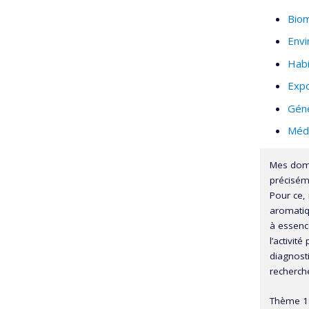
Bio
Env
Habi
Expo
Gén
Médi
Mes doma
précisém
Pour ce,
aromatiq
à essenc
l’activit
diagnost
recherche
Thème 1: 