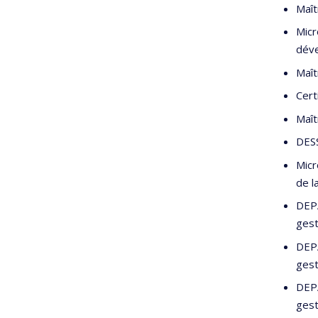
Maît
Micr
dév
Maît
Cert
Maît
DESS
Micr
de l
DEPA
gest
DEPA
gest
DEPA
gest