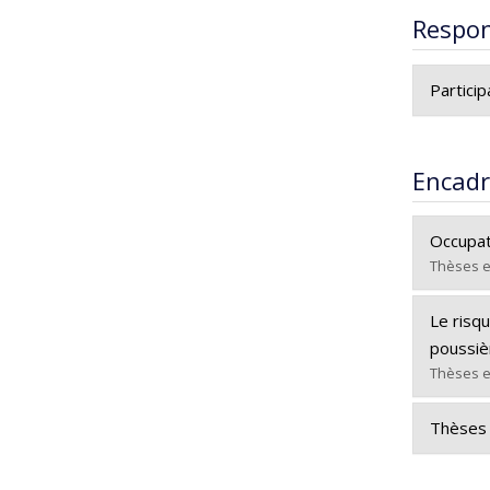
Respon
Particip
No
en
Encad
Ti
Occupat
Ni
Thèses e
Rô
D
Diplômé
Le risq
Cycle :
poussiè
Diplôm
Thèses e
Lien ve
Diplômé
Thèses 
Cycle :
Diplôm
No