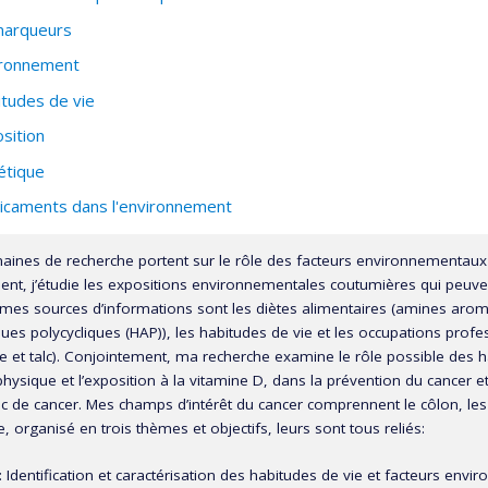
marqueurs
ironnement
tudes de vie
sition
étique
caments dans l'environnement
ines de recherche portent sur le rôle des facteurs environnementaux da
ent, j’étudie les expositions environnementales coutumières qui peuvent
 mes sources d’informations sont les diètes alimentaires (amines arom
ues polycycliques (HAP)), les habitudes de vie et les occupations prof
e et talc). Conjointement, ma recherche examine le rôle possible des
é physique et l’exposition à la vitamine D, dans la prévention du cancer 
ic de cancer. Mes champs d’intérêt du cancer comprennent le côlon, l
, organisé en trois thèmes et objectifs, leurs sont tous reliés:
Identification et caractérisation des habitudes de vie et facteurs env