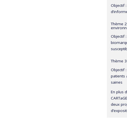
Objectif 
d’informe
Thème 2:
environn
Objectif 
biomarque
suscepti
Thème 3 
Objectif 
patients 
saines
En plus d
CARTaGEN
deux proj
d’exposi