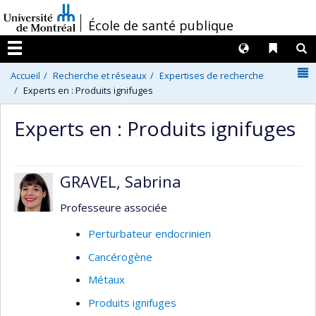
Passer
/
École de santé publique
au
contenu
Langues
Liens 
R
Menu
N
Accueil
Recherche et réseaux
Expertises de recherche
Experts en : Produits ignifuges
Experts en : Produits ignifuges
GRAVEL, Sabrina
Professeure associée
Perturbateur endocrinien
Cancérogène
Métaux
Produits ignifuges