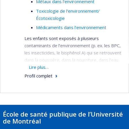
Métaux dans l'environnement
Toxicologie de l'environnement/
Écotoxicologie
Médicaments dans l'environnement
Les enfants sont exposés à plusieurs
contaminants de l’environnement (p. ex. les BPC,
les insecticides, le bisphénol A) qui se retrouvent
dans la poussière, dans la nourriture, dans l’eau
et même dans le lait maternel. Certains de ces
Lire plus…
contaminants sont susceptibles de perturber le
Profil complet
développement normal de l’enfant, incluant le
développement du cerveau et du système
immunitaire de l’enfant, ce qui peut entraîner des
effets néfastes à long terme. Il est donc
primordial d’estimer l’exposition des enfants aux
École de santé publique de l’Université
différents contaminants, d’identifier leurs effets
de Montréal
et de déterminer les façons dont les enfants sont