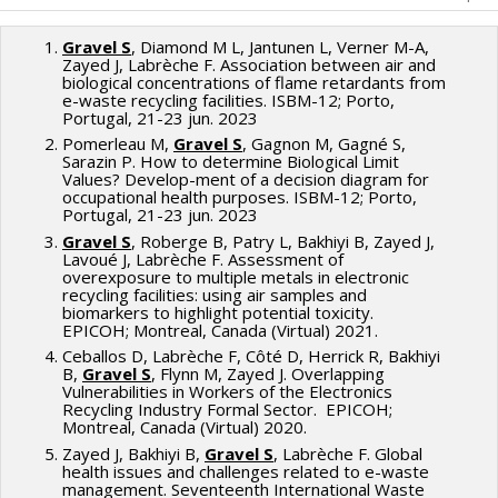
Gravel S
, Diamond M L, Jantunen L, Verner M-A,
Zayed J, Labrèche F. Association between air and
biological concentrations of flame retardants from
e-waste recycling facilities. ISBM-12; Porto,
Portugal, 21-23 jun. 2023
Pomerleau M,
Gravel S
, Gagnon M, Gagné S,
Sarazin P. How to determine Biological Limit
Values? Develop-ment of a decision diagram for
occupational health purposes. ISBM-12; Porto,
Portugal, 21-23 jun. 2023
Gravel S
, Roberge B, Patry L, Bakhiyi B, Zayed J,
Lavoué J, Labrèche F. Assessment of
overexposure to multiple metals in electronic
recycling facilities: using air samples and
biomarkers to highlight potential toxicity.
EPICOH; Montreal, Canada (Virtual) 2021.
Ceballos D, Labrèche F, Côté D, Herrick R, Bakhiyi
B,
Gravel S
, Flynn M, Zayed J. Overlapping
Vulnerabilities in Workers of the Electronics
Recycling Industry Formal Sector. EPICOH;
Montreal, Canada (Virtual) 2020.
Zayed J, Bakhiyi B,
Gravel S
, Labrèche F. Global
health issues and challenges related to e-waste
management. Seventeenth International Waste