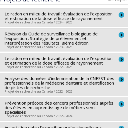
Le radon en milieu de travail : évaluation de l'exposition
et estimation de la dose efficace de rayonnement
Projet de recherche au Canada / 2024 - 2026
Révision du Guide de surveillance biologique de
Chercheur principal :
Sabrina Gravel
l’exposition : Stratégie de prélèvement et
Co-chercheurs :
Jérôme Lavoué
interprétation des résultats, 8ième édition.
Projet de recherche au Canada / 2023 - 2025
Sources de financement :
MITACS Inc.
Programmes de subvention :
PVXXXXXX-Stage Accélération
Le radon en milieu de travail : évaluation de l'exposition
Co-chercheurs :
Sabrina Gravel
Québec - MITACS
et estimation de la dose efficace de rayonnement
Projet de recherche au Canada / 2022 - 2025
Analyse des données d’indemnisation de la CNESST des
Chercheur principal :
Sabrina Gravel
professionnels de la médecine dentaire et identification
de pistes de recherche
Projet de recherche au Canada / 2022 - 2025
Prévention précoce des cancers professionnels auprès
Chercheur principal :
Sabrina Gravel
des élèves en apprentissage de métiers semi-
spécialisés
Projet de recherche au Canada / 2022 - 2024
Association entre l’exposition professionnelle aux
Co-chercheurs :
Sabrina Gravel