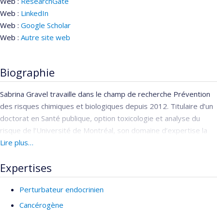
Web :
ResearchGate
Web :
LinkedIn
Web :
Google Scholar
Web :
Autre site web
Biographie
Sabrina Gravel travaille dans le champ de recherche Prévention
des risques chimiques et biologiques depuis 2012. Titulaire d’un
doctorat en Santé publique, option toxicologie et analyse du
risque de l’Université de Montréal, son domaine d’expertise la
toxicodynamique des substances chimiques dans l’organisme ou
Lire plus…
les effets sur la santé des expositions professionnelles à des
Expertises
contaminants chimiques. Ses intérêts de recherche portent sur
les expositions dans les emplois dits « verts », sur les
Perturbateur endocrinien
perturbateurs endocriniens (principalement sur les substances
ignifuges), sur les sensibilisants et irritants et sur les pesticides.
Cancérogène