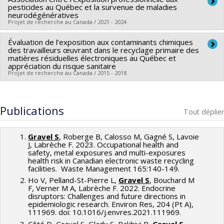
pesticides au Québec et la survenue de maladies
neurodégénératives
Projet de recherche au Canada / 2021 - 2024
Évaluation de l’exposition aux contaminants chimiques
Co-chercheurs :
Sabrina Gravel
des travailleurs œuvrant dans le recyclage primaire des
matières résiduelles électroniques au Québec et
appréciation du risque sanitaire
Projet de recherche au Canada / 2015 - 2018
Co-chercheurs :
Sabrina Gravel
Publications
Tout déplier
Gravel S
, Roberge B, Calosso M, Gagné S, Lavoie
J, Labrèche F. 2023. Occupational health and
safety, metal exposures and multi-exposures
health risk in Canadian electronic waste recycling
facilities. Waste Management 165:140-149.
Ho V, Pelland-St-Pierre L,
Gravel S
, Bouchard M
F, Verner M A, Labrèche F. 2022. Endocrine
disruptors: Challenges and future directions in
epidemiologic research. Environ Res, 204 (Pt A),
111969. doi: 10.1016/j.envres.2021.111969.
Côté D, Gravel S, Gladu S, Bakhiyi B,
Gravel S
.