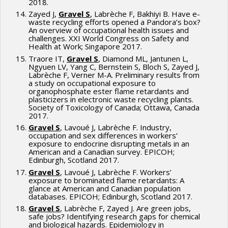
2018.
Zayed J,
Gravel S
, Labrèche F, Bakhiyi B. Have e-
waste recycling efforts opened a Pandora’s box?
An overview of occupational health issues and
challenges. XXI World Congress on Safety and
Health at Work; Singapore 2017.
Traore IT,
Gravel S
, Diamond ML, Jantunen L,
Ngyuen LV, Yang C, Bernstein S, Bloch S, Zayed J,
Labrèche F, Verner M-A. Preliminary results from
a study on occupational exposure to
organophosphate ester flame retardants and
plasticizers in electronic waste recycling plants.
Society of Toxicology of Canada; Ottawa, Canada
2017.
Gravel S
, Lavoué J, Labrèche F. Industry,
occupation and sex differences in workers’
exposure to endocrine disrupting metals in an
American and a Canadian survey. EPICOH;
Edinburgh, Scotland 2017.
Gravel S
, Lavoué J, Labrèche F. Workers’
exposure to brominated flame retardants: A
glance at American and Canadian population
databases. EPICOH; Edinburgh, Scotland 2017.
Gravel S
, Labrèche F, Zayed J. Are green jobs,
safe jobs? Identifying research gaps for chemical
and biological hazards. Epidemiology in