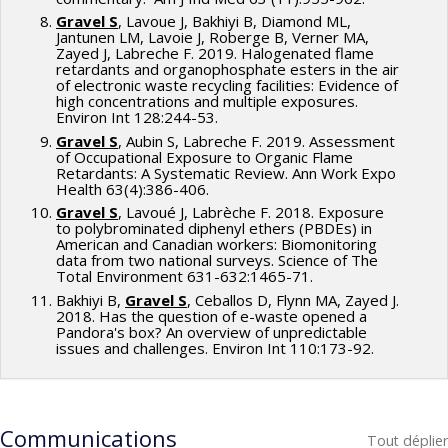
Gravel S
, Lavoue J, Bakhiyi B, Diamond ML,
Jantunen LM, Lavoie J, Roberge B, Verner MA,
Zayed J, Labreche F. 2019. Halogenated flame
retardants and organophosphate esters in the air
of electronic waste recycling facilities: Evidence of
high concentrations and multiple exposures.
Environ Int 128:244-53.
Gravel S
, Aubin S, Labreche F. 2019. Assessment
of Occupational Exposure to Organic Flame
Retardants: A Systematic Review. Ann Work Expo
Health 63(4):386-406.
Gravel S
, Lavoué J, Labrèche F. 2018. Exposure
to polybrominated diphenyl ethers (PBDEs) in
American and Canadian workers: Biomonitoring
data from two national surveys. Science of The
Total Environment 631-632:1465-71.
Bakhiyi B,
Gravel S
, Ceballos D, Flynn MA, Zayed J.
2018. Has the question of e-waste opened a
Pandora's box? An overview of unpredictable
issues and challenges. Environ Int 110:173-92.
Communications
Tout déplier