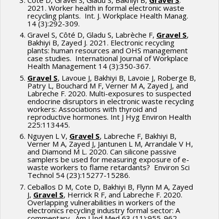
2021. Worker health in formal electronic waste
recycling plants. Int. J. Workplace Health Manag.
14 (3):292-309.
Gravel S, Côté D, Gladu S, Labrèche F,
Gravel S
,
Bakhiyi B, Zayed J. 2021. Electronic recycling
plants: human resources and OHS management
case studies. International Journal of Workplace
Health Management 14 (3):350-367.
Gravel S
, Lavoue J, Bakhiyi B, Lavoie J, Roberge B,
Patry L, Bouchard M F, Verner M A, Zayed J, and
Labreche F. 2020. Multi-exposures to suspected
endocrine disruptors in electronic waste recycling
workers: Associations with thyroid and
reproductive hormones. Int J Hyg Environ Health
225:113445.
Nguyen L V,
Gravel S
, Labreche F, Bakhiyi B,
Verner M A, Zayed J, Jantunen L M, Arrandale V H,
and Diamond M L. 2020. Can silicone passive
samplers be used for measuring exposure of e-
waste workers to flame retardants? Environ Sci
Technol 54 (23):15277-15286.
Ceballos D M, Cote D, Bakhiyi B, Flynn M A, Zayed
J,
Gravel S
, Herrick R F, and Labreche F. 2020.
Overlapping vulnerabilities in workers of the
electronics recycling industry formal sector: A
commentary. Am J Ind Med 63 (11):955-962.