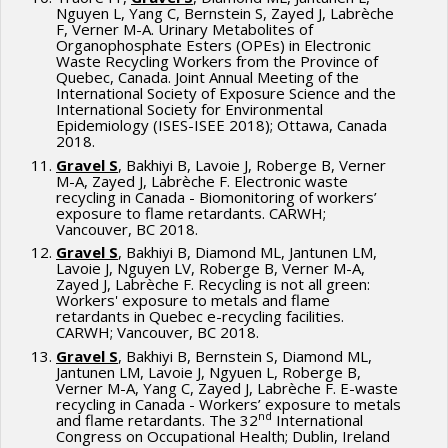
Nguyen L, Yang C, Bernstein S, Zayed J, Labrèche
F, Verner M-A. Urinary Metabolites of
Organophosphate Esters (OPEs) in Electronic
Waste Recycling Workers from the Province of
Quebec, Canada. Joint Annual Meeting of the
International Society of Exposure Science and the
International Society for Environmental
Epidemiology (ISES-ISEE 2018); Ottawa, Canada
2018.
Gravel S
, Bakhiyi B, Lavoie J, Roberge B, Verner
M-A, Zayed J, Labrèche F. Electronic waste
recycling in Canada - Biomonitoring of workers’
exposure to flame retardants. CARWH;
Vancouver, BC 2018.
Gravel S
, Bakhiyi B, Diamond ML, Jantunen LM,
Lavoie J, Nguyen LV, Roberge B, Verner M-A,
Zayed J, Labrèche F. Recycling is not all green:
Workers' exposure to metals and flame
retardants in Quebec e-recycling facilities.
CARWH; Vancouver, BC 2018.
Gravel S
, Bakhiyi B, Bernstein S, Diamond ML,
Jantunen LM, Lavoie J, Ngyuen L, Roberge B,
Verner M-A, Yang C, Zayed J, Labrèche F. E-waste
recycling in Canada - Workers’ exposure to metals
nd
and flame retardants. The 32
International
Congress on Occupational Health; Dublin, Ireland