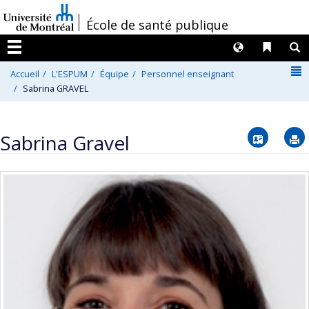
Passer
/
École de santé publique
au
contenu
Langues
Liens 
R
Menu
N
Accueil
L'ESPUM
Équipe
Personnel enseignant
Sabrina GRAVEL
Vcard
Sabrina Gravel