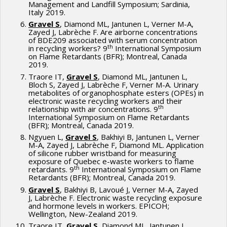
Management and Landfill Symposium; Sardinia,
Italy 2019.
Gravel S
, Diamond ML, Jantunen L, Verner M-A,
Zayed J, Labrèche F. Are airborne concentrations
of BDE209 associated with serum concentration
th
in recycling workers? 9
International Symposium
on Flame Retardants (BFR); Montreal, Canada
2019.
Traore IT,
Gravel S
, Diamond ML, Jantunen L,
Bloch S, Zayed J, Labrèche F, Verner M-A. Urinary
metabolites of organophosphate esters (OPEs) in
electronic waste recycling workers and their
th
relationship with air concentrations. 9
International Symposium on Flame Retardants
(BFR); Montreal, Canada 2019.
Ngyuen L,
Gravel S
, Bakhiyi B, Jantunen L, Verner
M-A, Zayed J, Labrèche F, Diamond ML. Application
of silicone rubber wristband for measuring
exposure of Quebec e-waste workers to flame
th
retardants. 9
International Symposium on Flame
Retardants (BFR); Montreal, Canada 2019.
Gravel S
, Bakhiyi B, Lavoué J, Verner M-A, Zayed
J, Labrèche F. Electronic waste recycling exposure
and hormone levels in workers. EPICOH;
Wellington, New-Zealand 2019.
Traore IT,
Gravel S
, Diamond ML, Jantunen L,