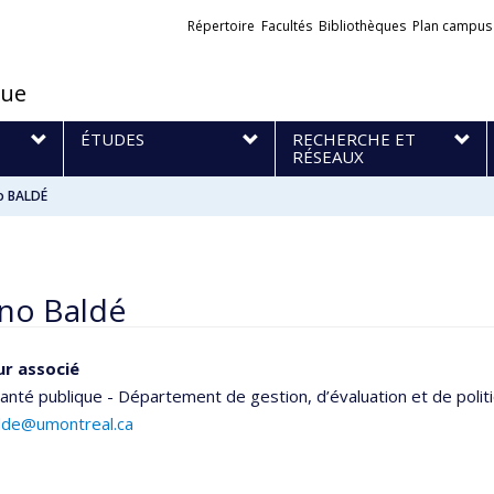
Liens
Répertoire
Facultés
Bibliothèques
Plan campus
externes
que
S
ÉTUDES
RECHERCHE ET
RÉSEAUX
o BALDÉ
rno Baldé
ur associé
anté publique - Département de gestion, d’évaluation et de polit
alde@umontreal.ca