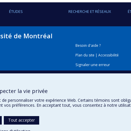
ÉTUDES
RECHERCHE ET RÉSEAUX
É
rsité de Montréal
Besoin d'aide ?
Plan du site
|
Accessibilité
Signaler une erreur
Boîte à outils
ecter la vie privée
Téléchargez les logos de l'E
t de personnaliser votre expérience Web. Certains témoins sont oblig
ent vos préférences. En acceptant tout, vous consentez à notre utili
Tout accepter