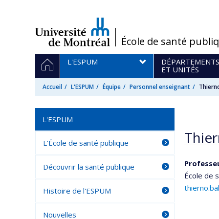
Passer
au
contenu
/
École de santé publi
Navigation
ACCUEIL
L'ESPUM
DÉPARTEMENT
principale
ET UNITÉS
Accueil
L'ESPUM
Équipe
Personnel enseignant
Thiern
L'ESPUM
Thie
L'École de santé publique
Professe
Découvrir la santé publique
École de s
thierno.b
Histoire de l'ESPUM
Nouvelles