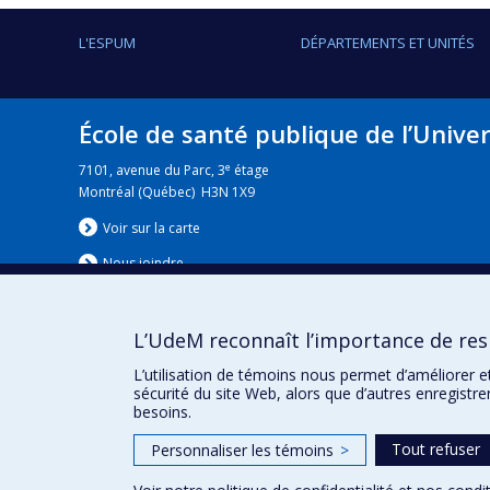
L'ESPUM
DÉPARTEMENTS ET UNITÉS
École de santé publique de l’Unive
e
7101, avenue du Parc, 3
étage
Montréal (Québec) H3N 1X9
Voir sur la carte
Nous jo
i
ndre
L’UdeM reconnaît l’importance de resp
Nouvelles
|
Événement
L’utilisation de témoins nous permet d’améliorer e
sécurité du site Web, alors que d’autres enregistr
besoins.
Tout refuser
Personnaliser les témoins
>