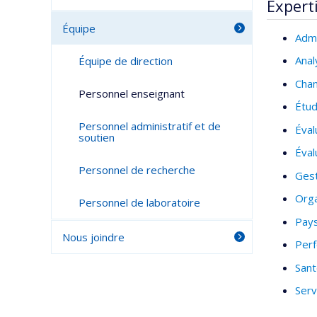
Expert
Équipe
Admi
Anal
Équipe de direction
Chan
Personnel enseignant
Étud
Personnel administratif et de
Éval
soutien
Éval
Personnel de recherche
Gest
Orga
Personnel de laboratoire
Pay
Nous joindre
Perf
Sant
Serv