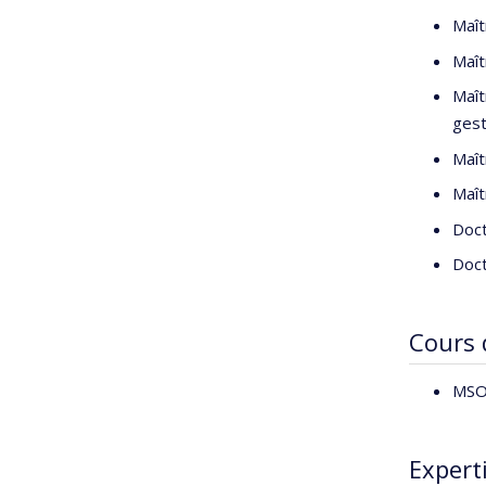
Maît
Maît
Maît
gest
Maît
Maît
Doct
Doct
Cours
MSO6
Expert