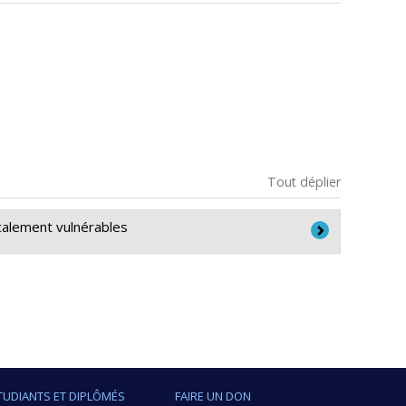
Tout déplier
calement vulnérables
(FRSQ)
unior 1
TUDIANTS ET DIPLÔMÉS
FAIRE UN DON