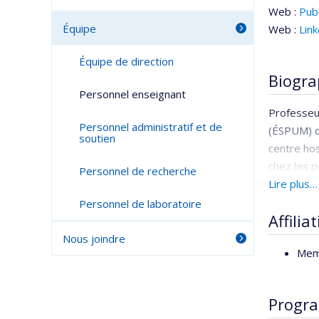
Web :
Pu
Équipe
Web :
Lin
Équipe de direction
Biogra
Personnel enseignant
Professeur
Personnel administratif et de
(ÉSPUM) d
soutien
centre hos
chez les 
Personnel de recherche
diagnostic
Lire plus…
Personnel de laboratoire
Elle est d
Affilia
que d'une 
Nous joindre
l'Universi
Mem
au sein de
pour la ré
avant de 
Progr