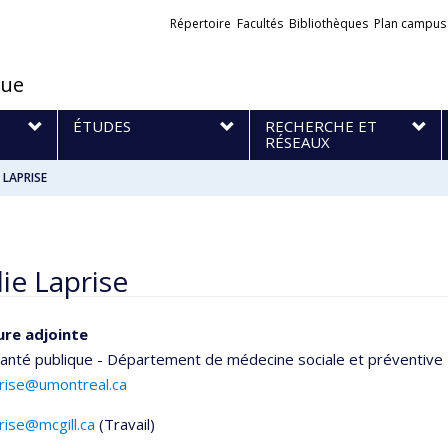
Liens
Répertoire
Facultés
Bibliothèques
Plan campus
externes
que
S
ÉTUDES
RECHERCHE ET
RÉSEAUX
e LAPRISE
ie Laprise
ure adjointe
santé publique - Département de médecine sociale et préventive
prise@umontreal.ca
prise@mcgill.ca
(Travail)
els