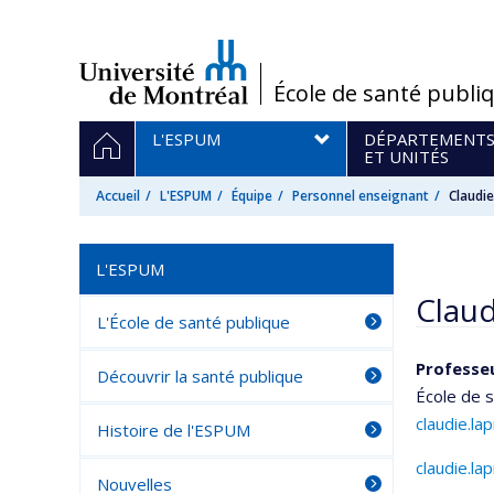
Passer
au
contenu
/
École de santé publi
Navigation
ACCUEIL
L'ESPUM
DÉPARTEMENT
principale
ET UNITÉS
Accueil
L'ESPUM
Équipe
Personnel enseignant
Claudi
L'ESPUM
Claud
L'École de santé publique
Professe
Découvrir la santé publique
École de 
claudie.la
Histoire de l'ESPUM
claudie.la
Nouvelles
Courri