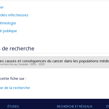
cer
dies infectieuses
émiologie
é publique
s de recherche
es causes et conséquences du cancer dans les populations médi
 recherche au Canada / 2025 - 2029
r principal :
Claudie Laprise
cette fiche sur :
 de financement :
FRQS/Fonds de recherche du Québec - Santé 
mes de subvention :
PVXXXXXX-Bourse de chercheur-boursier : J
ine de la recherche
ÉTUDES
RECHERCHE ET RÉSEAUX
É