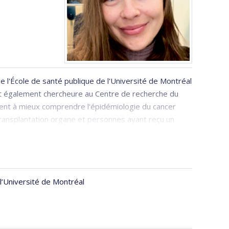
l'École de santé publique de l'Université de Montréal
st également chercheure au Centre de recherche du
isent à mieux comprendre l'épidémiologie du cancer
ransplantation organe et personnes ayant reçu un
ques et psychologiques chez celles-ci.
ire, d'un baccalauréat en sciences biomédicales, ainsi
btenu son doctorat en santé publique/épidémiologie à
Université McGill en 2018. Par la suite, elle a travaillé
’Université de Montréal
ation de connaissances, en épidémiologie de terrain
Québec et en surveillance de la violence familiale,