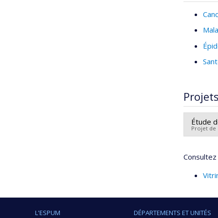
Can
Mala
Épid
Sant
Projet
Étude d
Projet de
Chercheu
Consultez 
Sources
Program
Vitr
L'ESPUM
DÉPARTEMENTS ET UNITÉS