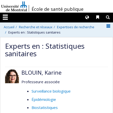
Passer
/
École de santé publique
au
contenu
Langues
Liens 
R
Menu
N
Accueil
Recherche et réseaux
Expertises de recherche
Experts en : Statistiques sanitaires
Experts en : Statistiques
sanitaires
BLOUIN, Karine
Professeure associée
Surveillance biologique
Épidémiologie
Biostatistiques