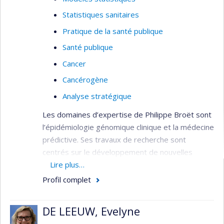
Statistiques sanitaires
Pratique de la santé publique
Santé publique
Cancer
Cancérogène
Analyse stratégique
Les domaines d’expertise de Philippe Broët sont
l’épidémiologie génomique clinique et la médecine
prédictive. Ses travaux de recherche sont
centrés sur le développement de nouvelles
stratégies d’analyse adaptées aux études de
Lire plus…
génomique dans les maladies multifactorielles.
Profil complet
Les projets réalisés associent une double
composante méthodologique et de transfert en
DE LEEUW, Evelyne
clinique. Il enseigne également à l’Université