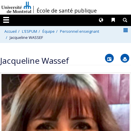
Passer
/
École de santé publique
au
contenu
Langues
Liens 
R
Menu
N
Accueil
L'ESPUM
Équipe
Personnel enseignant
Jacqueline WASSEF
Vcard
Jacqueline Wassef