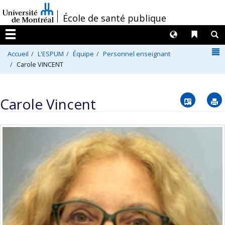
Passer
/
École de santé publique
au
contenu
Langues
Liens 
R
Menu
N
Accueil
L'ESPUM
Équipe
Personnel enseignant
Carole VINCENT
Vcard
Carole Vincent