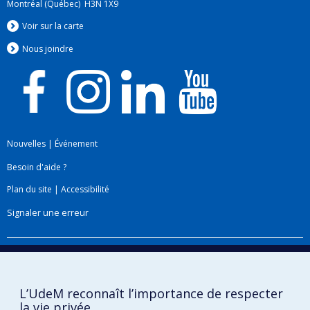
Montréal (Québec) H3N 1X9
Voir sur la carte
Nous jo
i
ndre
Nouvelles
|
Événement
Besoin d'aide ?
Plan du site
|
Accessibilité
Signaler une erreur
Boîte à outils
Téléchargez les logos de l'ESPUM
L’UdeM reconnaît l’importance de respecter
la vie privée