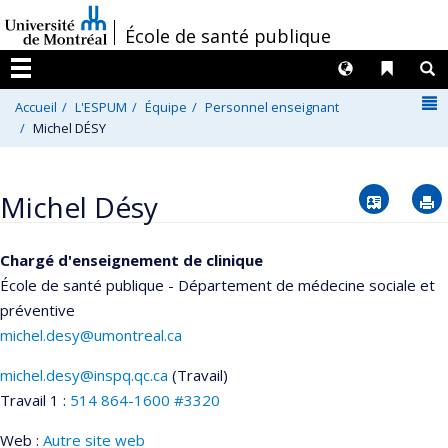
Passer
/
École de santé publique
au
contenu
Langues
Liens 
R
Menu
N
Accueil
L'ESPUM
Équipe
Personnel enseignant
Michel DÉSY
Vcard
Michel Désy
Chargé d'enseignement de clinique
École de santé publique - Département de médecine sociale et
préventive
michel.desy@umontreal.ca
michel.desy@inspq.qc.ca
(Travail)
Courriels
Travail 1 :
514 864-1600 #3320
Web :
Autre site web