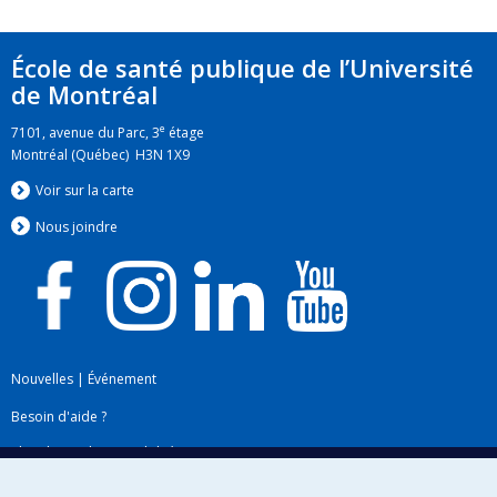
Stagiaires récents (UdeM seulement):
Emmanuelle Jost, 2017, Aspects éthiques de la participation
École de santé publique de l’Université
publique
de Montréal
Marie-Ève Lemoine, 2017, Dimensions éthiques du
e
7101, avenue du Parc, 3
étage
dépistage dans une perspective de santé publique
Montréal (Québec) H3N 1X9
Virginie Manus, 2017, Gestion des risques éthiques quant à
Voir sur la carte
la diffusion d'une veille scientifique sur le cannabis
Nous jo
i
ndre
Nouvelles
|
Événement
Besoin d'aide ?
Plan du site
|
Accessibilité
Signaler une erreur